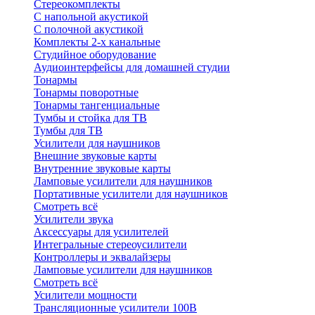
Стереокомплекты
C напольной акустикой
C полочной акустикой
Комплекты 2-х канальные
Студийное оборудование
Аудиоинтерфейсы для домашней студии
Тонармы
Тонармы поворотные
Тонармы тангенциальные
Тумбы и стойка для ТВ
Тумбы для ТВ
Усилители для наушников
Внешние звуковые карты
Внутренние звуковые карты
Ламповые усилители для наушников
Портативные усилители для наушников
Смотреть всё
Усилители звука
Аксессуары для усилителей
Интегральные стереоусилители
Контроллеры и эквалайзеры
Ламповые усилители для наушников
Смотреть всё
Усилители мощности
Трансляционные усилители 100В