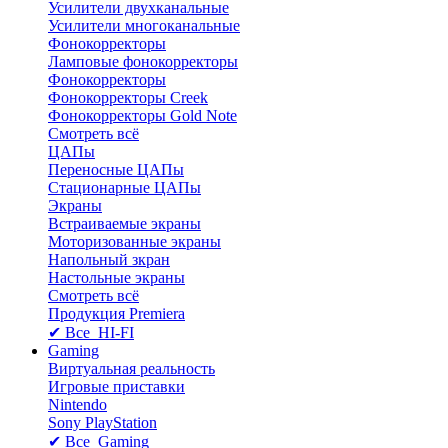
Усилители двухканальные
Усилители многоканальные
Фонокорректоры
Ламповые фонокорректоры
Фонокорректоры
Фонокорректоры Creek
Фонокорректоры Gold Note
Смотреть всё
ЦАПы
Переносные ЦАПы
Стационарные ЦАПы
Экраны
Встраиваемые экраны
Моторизованные экраны
Напольный зкран
Настольные экраны
Смотреть всё
Продукция Premiera
✔ Все HI-FI
Gaming
Виртуальная реальность
Игровые приставки
Nintendo
Sony PlayStation
✔ Все Gaming