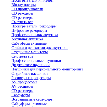
Проигрыватели и плееры
Blu-ray плееры
CD проигрыватели
CD рекодеры
CD ресиверы
Смотреть всё
Проигрыватели, рекордеры
Цифровые рекордеры
Профессиональная акустика
Активная акустика
Сабвуферы активные
Стойки и держатели для акустики
Студийные мониторы
Смотреть всё
Профессиональные наушники
Диджейские наушники
Наушники для персонального мониторинга
Студийные наушники
Ресиверы и процессоры
AV процессоры
AV ресиверы
CD ресиверы
Сабвуферы
Встраиваемые сабвуферы
Сабвуферы активные