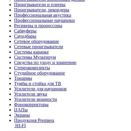
Проигрыватели и плееры
Проигрыватели, рекордеры
Профессиональная акустика
Профессиональные наушники
Ресиверы и процессоры
Сабвуферы
Саундбары
Сетевое оборудование
Сетевые проигрыватели
Системы караоке
Системы Мультирум
Средства по уходу и хранению
Стереокомплекты
Студийное оборудование
Тонармы
Тумбы и стойка для ТВ
Усилители для наушников
Усилители звука
Усилители мощности
Фонокорректоры
ЦАПы
Экраны
Продукция Premiera
HI-FI