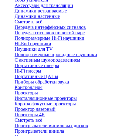
Аксессуары для трансляции
Динамики встраиваемые
Динамики настенные
Смотреть всё
Передача интерфейсных сигналов
Передача сигналов по витой паре
Полноразмерные Hi-Fi наушники
Hi-End наушники
Наушники для TV
Полноразмерные проводные наушники
С активным шумоподавлением
Портативные плееры
Hi-Fi плееры
Портативные ЦАПы
Приборы обработки звука
Контроллеры
Проекторы
Инсталляционные проекторы
Короткофокусные проекторы
Проектор лазерный
Проекторы 4K
Смотреть всё
Проигрыватели виниловых дисков
Проигрыватели винила