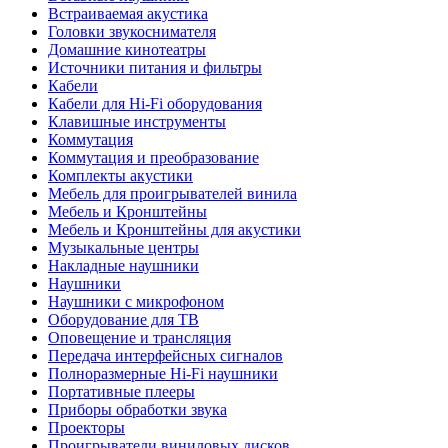
Встраиваемая акустика
Головки звукоснимателя
Домашние кинотеатры
Источники питания и фильтры
Кабели
Кабели для Hi-Fi оборудования
Клавишные инструменты
Коммутация
Коммутация и преобразование
Комплекты акустики
Мебель для проигрывателей винила
Мебель и Кронштейны
Мебель и Кронштейны для акустики
Музыкальные центры
Накладные наушники
Наушники
Наушники с микрофоном
Оборудование для ТВ
Оповещение и трансляция
Передача интерфейсных сигналов
Полноразмерные Hi-Fi наушники
Портативные плееры
Приборы обработки звука
Проекторы
Проигрыватели виниловых дисков