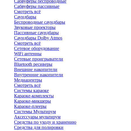
Сабвуферы беспроводные
Сабвуферы пассивные
Смотреть всё
Саундбары
Беспроводные саундбары
Звуковые проекторы
Пассивные саундбары
Саундбары Dolby Atmos
Смотреть всё
Сетевое оборудование
WiFi антенны
Сетевые проигрыватели
Bluetooth ресиверы
Внешние накопители
Внутренние накопители
Медиацентры
Смотреть всё
Системы караоке
Караоке-комплекты
Караоке-микшеры
Караоке-плееры
Системы Мультирум
Аксессуары мультирум
Средства по уходу и хранению
Средства для полировки