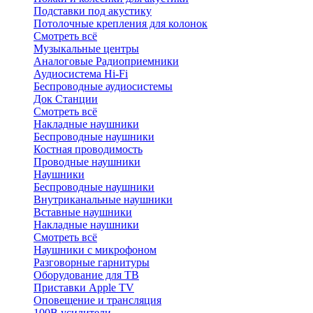
Подставки под акустику
Потолочные крепления для колонок
Смотреть всё
Музыкальные центры
Аналоговые Радиоприемники
Аудиосистема Hi-Fi
Беспроводные аудиосистемы
Док Станции
Смотреть всё
Накладные наушники
Беспроводные наушники
Костная проводимость
Проводные наушники
Наушники
Беспроводные наушники
Внутриканальные наушники
Вставные наушники
Накладные наушники
Смотреть всё
Наушники с микрофоном
Разговорные гарнитуры
Оборудование для ТВ
Приставки Apple TV
Оповещение и трансляция
100В усилители