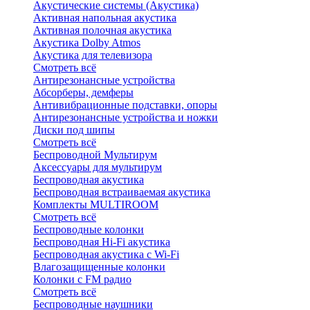
Акустические системы (Акустика)
Активная напольная акустика
Активная полочная акустика
Акустика Dolby Atmos
Акустика для телевизора
Смотреть всё
Антирезонансные устройства
Абсорберы, демферы
Антивибрационные подставки, опоры
Антирезонансные устройства и ножки
Диски под шипы
Смотреть всё
Беспроводной Мультирум
Аксессуары для мультирум
Беспроводная акустика
Беспроводная встраиваемая акустика
Комплекты MULTIROOM
Смотреть всё
Беспроводные колонки
Беспроводная Hi-Fi акустика
Беспроводная акустика с Wi-Fi
Влагозащищенные колонки
Колонки с FM радио
Смотреть всё
Беспроводные наушники