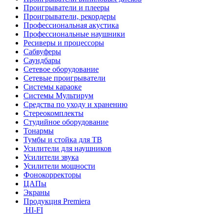
Проигрыватели и плееры
Проигрыватели, рекордеры
Профессиональная акустика
Профессиональные наушники
Ресиверы и процессоры
Сабвуферы
Саундбары
Сетевое оборудование
Сетевые проигрыватели
Системы караоке
Системы Мультирум
Средства по уходу и хранению
Стереокомплекты
Студийное оборудование
Тонармы
Тумбы и стойка для ТВ
Усилители для наушников
Усилители звука
Усилители мощности
Фонокорректоры
ЦАПы
Экраны
Продукция Premiera
HI-FI