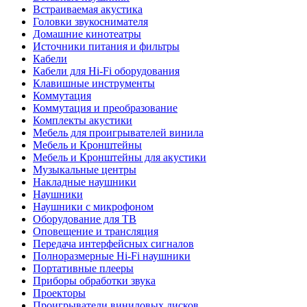
Встраиваемая акустика
Головки звукоснимателя
Домашние кинотеатры
Источники питания и фильтры
Кабели
Кабели для Hi-Fi оборудования
Клавишные инструменты
Коммутация
Коммутация и преобразование
Комплекты акустики
Мебель для проигрывателей винила
Мебель и Кронштейны
Мебель и Кронштейны для акустики
Музыкальные центры
Накладные наушники
Наушники
Наушники с микрофоном
Оборудование для ТВ
Оповещение и трансляция
Передача интерфейсных сигналов
Полноразмерные Hi-Fi наушники
Портативные плееры
Приборы обработки звука
Проекторы
Проигрыватели виниловых дисков