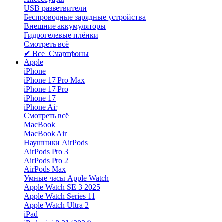
USB разветвители
Беспроводные зарядные устройства
Внешние аккумуляторы
Гидрогелевые плёнки
Смотреть всё
✔ Все Смартфоны
Apple
iPhone
iPhone 17 Pro Max
iPhone 17 Pro
iPhone 17
iPhone Air
Смотреть всё
MacBook
MacBook Air
Наушники AirPods
AirPods Pro 3
AirPods Pro 2
AirPods Max
Умные часы Apple Watch
Apple Watch SE 3 2025
Apple Watch Series 11
Apple Watch Ultra 2
iPad