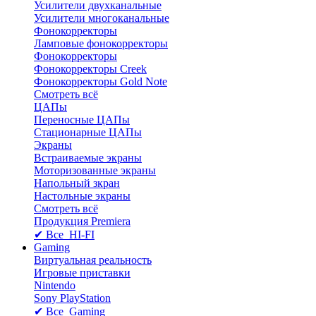
Усилители двухканальные
Усилители многоканальные
Фонокорректоры
Ламповые фонокорректоры
Фонокорректоры
Фонокорректоры Creek
Фонокорректоры Gold Note
Смотреть всё
ЦАПы
Переносные ЦАПы
Стационарные ЦАПы
Экраны
Встраиваемые экраны
Моторизованные экраны
Напольный зкран
Настольные экраны
Смотреть всё
Продукция Premiera
✔ Все HI-FI
Gaming
Виртуальная реальность
Игровые приставки
Nintendo
Sony PlayStation
✔ Все Gaming