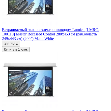
Встраиваемый экран с электроприводом Lumien [LMRC-
100110] Master Recessed Control 280х453 см (раб.область
249x443 см) (200") Matte White
366 755 ₽
Купить в 1 клик