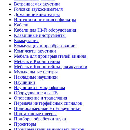
Встраиваемая акустика
Головки звукоснимателя
Домашние кинотеатры
Источники питания и фильтры
Кабели
Кабели для Hi-Fi оборудования
Клавишные инструменты
Коммутация
Коммутация и преобразование
Комплекты акустики
Мебель для проигрывателей винила
Мебель и Кронштейны
Мебель и Кронштейны для акустики
Музыкальные центры
Накладные наушники
Наушники
Наушники с микрофоном
Оборудование для ТВ
Оповещение и трансляция
Передача интерфейсных сигналов
Полноразмерные Hi-Fi наушники
Портативные плееры
Приборы обработки звука
Проекторы
Проигрыватели виниловых дисков