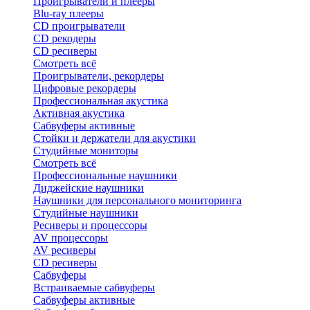
Проигрыватели и плееры
Blu-ray плееры
CD проигрыватели
CD рекодеры
CD ресиверы
Смотреть всё
Проигрыватели, рекордеры
Цифровые рекордеры
Профессиональная акустика
Активная акустика
Сабвуферы активные
Стойки и держатели для акустики
Студийные мониторы
Смотреть всё
Профессиональные наушники
Диджейские наушники
Наушники для персонального мониторинга
Студийные наушники
Ресиверы и процессоры
AV процессоры
AV ресиверы
CD ресиверы
Сабвуферы
Встраиваемые сабвуферы
Сабвуферы активные