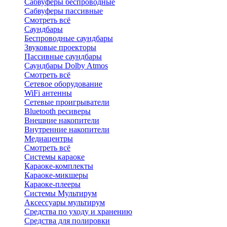
Сабвуферы беспроводные
Сабвуферы пассивные
Смотреть всё
Саундбары
Беспроводные саундбары
Звуковые проекторы
Пассивные саундбары
Саундбары Dolby Atmos
Смотреть всё
Сетевое оборудование
WiFi антенны
Сетевые проигрыватели
Bluetooth ресиверы
Внешние накопители
Внутренние накопители
Медиацентры
Смотреть всё
Системы караоке
Караоке-комплекты
Караоке-микшеры
Караоке-плееры
Системы Мультирум
Аксессуары мультирум
Средства по уходу и хранению
Средства для полировки