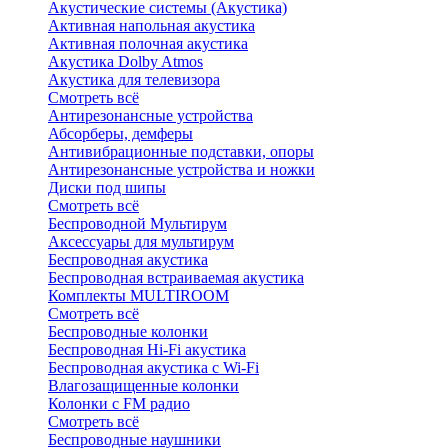
Акустические системы (Акустика)
Активная напольная акустика
Активная полочная акустика
Акустика Dolby Atmos
Акустика для телевизора
Смотреть всё
Антирезонансные устройства
Абсорберы, демферы
Антивибрационные подставки, опоры
Антирезонансные устройства и ножки
Диски под шипы
Смотреть всё
Беспроводной Мультирум
Аксессуары для мультирум
Беспроводная акустика
Беспроводная встраиваемая акустика
Комплекты MULTIROOM
Смотреть всё
Беспроводные колонки
Беспроводная Hi-Fi акустика
Беспроводная акустика с Wi-Fi
Влагозащищенные колонки
Колонки с FM радио
Смотреть всё
Беспроводные наушники