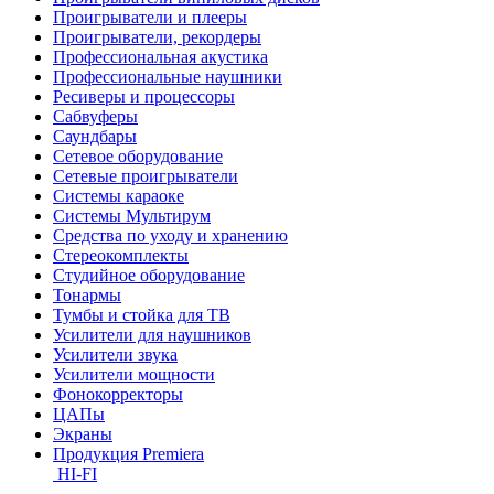
Проигрыватели и плееры
Проигрыватели, рекордеры
Профессиональная акустика
Профессиональные наушники
Ресиверы и процессоры
Сабвуферы
Саундбары
Сетевое оборудование
Сетевые проигрыватели
Системы караоке
Системы Мультирум
Средства по уходу и хранению
Стереокомплекты
Студийное оборудование
Тонармы
Тумбы и стойка для ТВ
Усилители для наушников
Усилители звука
Усилители мощности
Фонокорректоры
ЦАПы
Экраны
Продукция Premiera
HI-FI