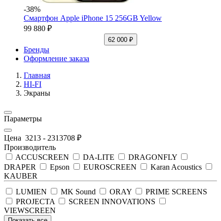
-38%
Смартфон Apple iPhone 15 256GB Yellow
99 880 ₽
62 000 ₽
Бренды
Оформление заказа
Главная
HI-FI
Экраны
Параметры
Цена
3213
-
2313708
₽
Производитель
ACCUSCREEN
DA-LITE
DRAGONFLY
DRAPER
Epson
EUROSCREEN
Karan Acoustics
KAUBER
LUMIEN
MK Sound
ORAY
PRIME SCREENS
PROJECTA
SCREEN INNOVATIONS
VIEWSCREEN
Показать все