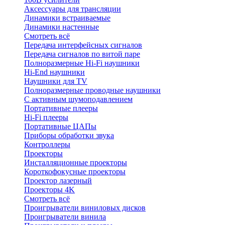
Аксессуары для трансляции
Динамики встраиваемые
Динамики настенные
Смотреть всё
Передача интерфейсных сигналов
Передача сигналов по витой паре
Полноразмерные Hi-Fi наушники
Hi-End наушники
Наушники для TV
Полноразмерные проводные наушники
С активным шумоподавлением
Портативные плееры
Hi-Fi плееры
Портативные ЦАПы
Приборы обработки звука
Контроллеры
Проекторы
Инсталляционные проекторы
Короткофокусные проекторы
Проектор лазерный
Проекторы 4K
Смотреть всё
Проигрыватели виниловых дисков
Проигрыватели винила