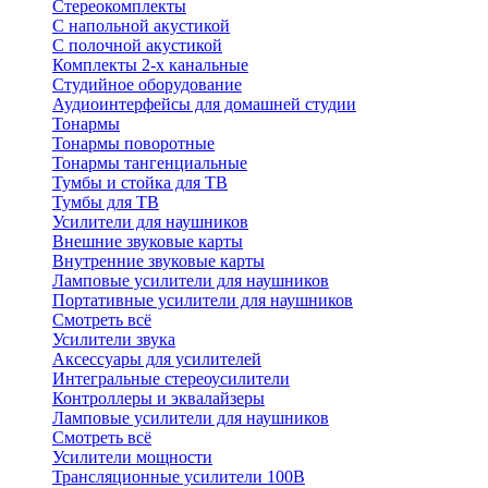
Стереокомплекты
C напольной акустикой
C полочной акустикой
Комплекты 2-х канальные
Студийное оборудование
Аудиоинтерфейсы для домашней студии
Тонармы
Тонармы поворотные
Тонармы тангенциальные
Тумбы и стойка для ТВ
Тумбы для ТВ
Усилители для наушников
Внешние звуковые карты
Внутренние звуковые карты
Ламповые усилители для наушников
Портативные усилители для наушников
Смотреть всё
Усилители звука
Аксессуары для усилителей
Интегральные стереоусилители
Контроллеры и эквалайзеры
Ламповые усилители для наушников
Смотреть всё
Усилители мощности
Трансляционные усилители 100В