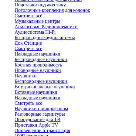
Подставки под акустику
Потолочные крепления для колонок
Смотреть всё
Музыкальные центры
Аналоговые Радиоприемники
Аудиосистема Hi-Fi
Беспроводные аудиосистемы
Док Станции
Смотреть всё
Накладные наушники
Беспроводные наушники
Костная проводимость
Проводные наушники
Наушники
Беспроводные наушники
Внутриканальные наушники
Вставные наушники
Накладные наушники
Смотреть всё
Наушники с микрофоном
Разговорные гарнитуры
Оборудование для ТВ
Приставки Apple TV
Оповещение и трансляция
100В усилители