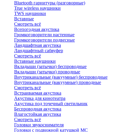
Bluetоoth гарнитуры (разговорные)
True wireless наушники
TWS наушники
Вставные
Смотреть всё
Всепогодная акустика
Громкоговорители настенные
Громкоговорители подвесные
Ландшафтная акустика
Ландшафтный сабвуфер
Смотреть всё
Вставные наушники
Вкладыши (затычки) беспроводные
Вкладыши (затычки) проводные
Внутриканальные (вакуумные) беспроводные
Внутриканальные (вакуумные) проводные
Смотреть всё
Встраиваемая акустика
Акустика для кинотеатра
Акустика под точечный светильник
Беспроводная акустика
Влагостойкая акустика
Смотреть всё
Головки звукоснимателя
Головки с подвижной катушкой MC