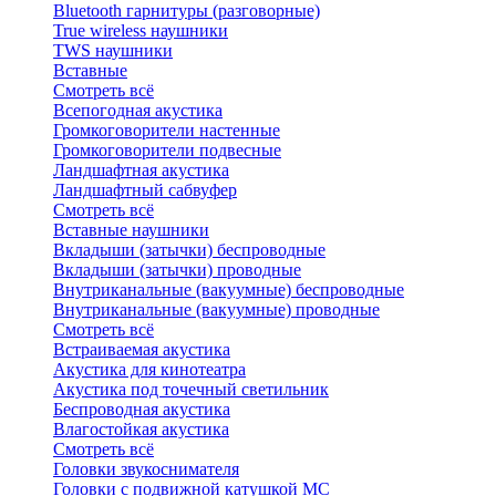
Bluetоoth гарнитуры (разговорные)
True wireless наушники
TWS наушники
Вставные
Смотреть всё
Всепогодная акустика
Громкоговорители настенные
Громкоговорители подвесные
Ландшафтная акустика
Ландшафтный сабвуфер
Смотреть всё
Вставные наушники
Вкладыши (затычки) беспроводные
Вкладыши (затычки) проводные
Внутриканальные (вакуумные) беспроводные
Внутриканальные (вакуумные) проводные
Смотреть всё
Встраиваемая акустика
Акустика для кинотеатра
Акустика под точечный светильник
Беспроводная акустика
Влагостойкая акустика
Смотреть всё
Головки звукоснимателя
Головки с подвижной катушкой MC