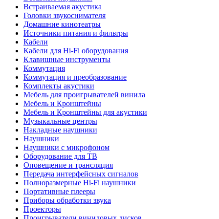
Встраиваемая акустика
Головки звукоснимателя
Домашние кинотеатры
Источники питания и фильтры
Кабели
Кабели для Hi-Fi оборудования
Клавишные инструменты
Коммутация
Коммутация и преобразование
Комплекты акустики
Мебель для проигрывателей винила
Мебель и Кронштейны
Мебель и Кронштейны для акустики
Музыкальные центры
Накладные наушники
Наушники
Наушники с микрофоном
Оборудование для ТВ
Оповещение и трансляция
Передача интерфейсных сигналов
Полноразмерные Hi-Fi наушники
Портативные плееры
Приборы обработки звука
Проекторы
Проигрыватели виниловых дисков