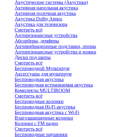
Акустические системы (Акустика)
Активная напольная акустика
Активная полочная акустика
Акустика Dolby Atmos
Акустика для телевизора
Смотреть всё
Антирезонансные устройства
Абсорберы, демферы
Антивибрационные подставки, опоры
Антирезонансные устройства и ножки
Диски под шипы
Смотреть всё
Беспроводной Мультирум
Аксессуары для мультирум
Беспроводная акустика
Беспроводная встраиваемая акустика
Комплекты MULTIROOM
Смотреть всё
Беспроводные колонки
Беспроводная Hi-Fi акустика
Беспроводная акустика с Wi-Fi
Влагозащищенные колонки
Колонки с FM радио
Смотреть всё
Беспроводные наушники