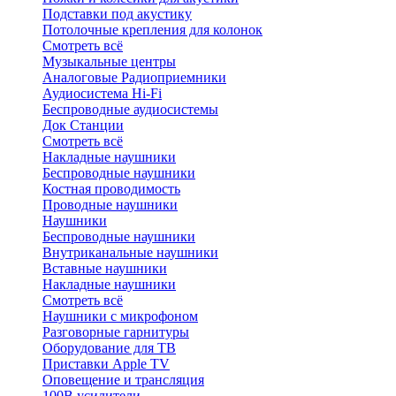
Подставки под акустику
Потолочные крепления для колонок
Смотреть всё
Музыкальные центры
Аналоговые Радиоприемники
Аудиосистема Hi-Fi
Беспроводные аудиосистемы
Док Станции
Смотреть всё
Накладные наушники
Беспроводные наушники
Костная проводимость
Проводные наушники
Наушники
Беспроводные наушники
Внутриканальные наушники
Вставные наушники
Накладные наушники
Смотреть всё
Наушники с микрофоном
Разговорные гарнитуры
Оборудование для ТВ
Приставки Apple TV
Оповещение и трансляция
100В усилители