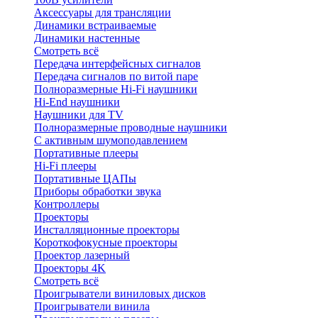
Аксессуары для трансляции
Динамики встраиваемые
Динамики настенные
Смотреть всё
Передача интерфейсных сигналов
Передача сигналов по витой паре
Полноразмерные Hi-Fi наушники
Hi-End наушники
Наушники для TV
Полноразмерные проводные наушники
С активным шумоподавлением
Портативные плееры
Hi-Fi плееры
Портативные ЦАПы
Приборы обработки звука
Контроллеры
Проекторы
Инсталляционные проекторы
Короткофокусные проекторы
Проектор лазерный
Проекторы 4K
Смотреть всё
Проигрыватели виниловых дисков
Проигрыватели винила