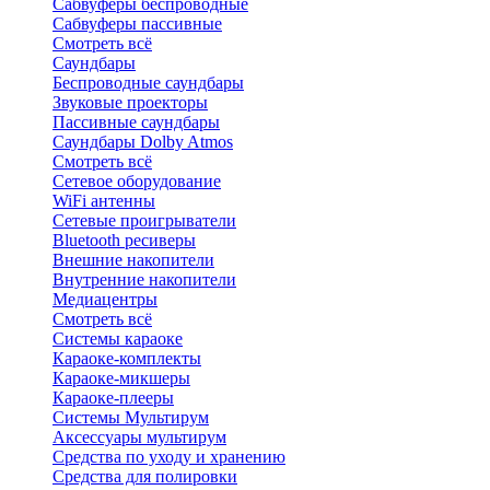
Сабвуферы беспроводные
Сабвуферы пассивные
Смотреть всё
Саундбары
Беспроводные саундбары
Звуковые проекторы
Пассивные саундбары
Саундбары Dolby Atmos
Смотреть всё
Сетевое оборудование
WiFi антенны
Сетевые проигрыватели
Bluetooth ресиверы
Внешние накопители
Внутренние накопители
Медиацентры
Смотреть всё
Системы караоке
Караоке-комплекты
Караоке-микшеры
Караоке-плееры
Системы Мультирум
Аксессуары мультирум
Средства по уходу и хранению
Средства для полировки