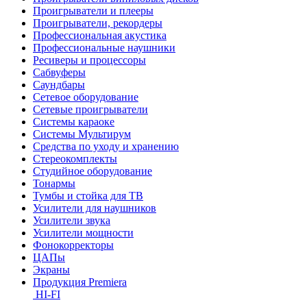
Проигрыватели и плееры
Проигрыватели, рекордеры
Профессиональная акустика
Профессиональные наушники
Ресиверы и процессоры
Сабвуферы
Саундбары
Сетевое оборудование
Сетевые проигрыватели
Системы караоке
Системы Мультирум
Средства по уходу и хранению
Стереокомплекты
Студийное оборудование
Тонармы
Тумбы и стойка для ТВ
Усилители для наушников
Усилители звука
Усилители мощности
Фонокорректоры
ЦАПы
Экраны
Продукция Premiera
HI-FI