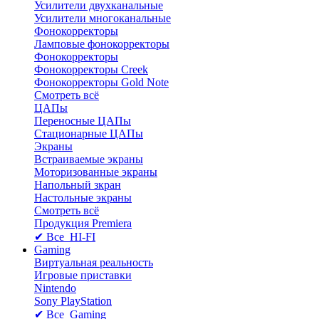
Усилители двухканальные
Усилители многоканальные
Фонокорректоры
Ламповые фонокорректоры
Фонокорректоры
Фонокорректоры Creek
Фонокорректоры Gold Note
Смотреть всё
ЦАПы
Переносные ЦАПы
Стационарные ЦАПы
Экраны
Встраиваемые экраны
Моторизованные экраны
Напольный зкран
Настольные экраны
Смотреть всё
Продукция Premiera
✔ Все HI-FI
Gaming
Виртуальная реальность
Игровые приставки
Nintendo
Sony PlayStation
✔ Все Gaming