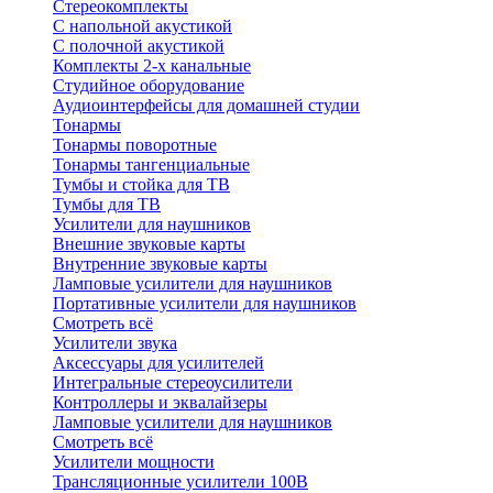
Стереокомплекты
C напольной акустикой
C полочной акустикой
Комплекты 2-х канальные
Студийное оборудование
Аудиоинтерфейсы для домашней студии
Тонармы
Тонармы поворотные
Тонармы тангенциальные
Тумбы и стойка для ТВ
Тумбы для ТВ
Усилители для наушников
Внешние звуковые карты
Внутренние звуковые карты
Ламповые усилители для наушников
Портативные усилители для наушников
Смотреть всё
Усилители звука
Аксессуары для усилителей
Интегральные стереоусилители
Контроллеры и эквалайзеры
Ламповые усилители для наушников
Смотреть всё
Усилители мощности
Трансляционные усилители 100В