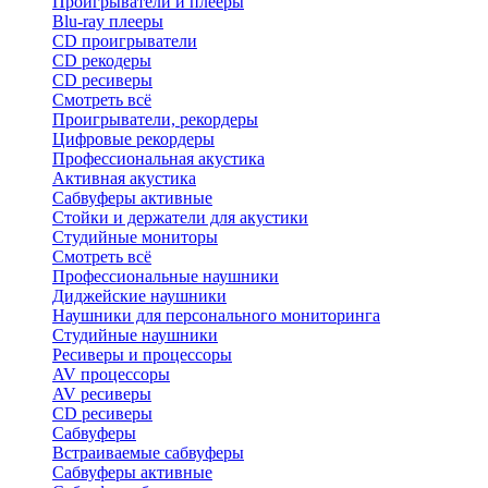
Проигрыватели и плееры
Blu-ray плееры
CD проигрыватели
CD рекодеры
CD ресиверы
Смотреть всё
Проигрыватели, рекордеры
Цифровые рекордеры
Профессиональная акустика
Активная акустика
Сабвуферы активные
Стойки и держатели для акустики
Студийные мониторы
Смотреть всё
Профессиональные наушники
Диджейские наушники
Наушники для персонального мониторинга
Студийные наушники
Ресиверы и процессоры
AV процессоры
AV ресиверы
CD ресиверы
Сабвуферы
Встраиваемые сабвуферы
Сабвуферы активные