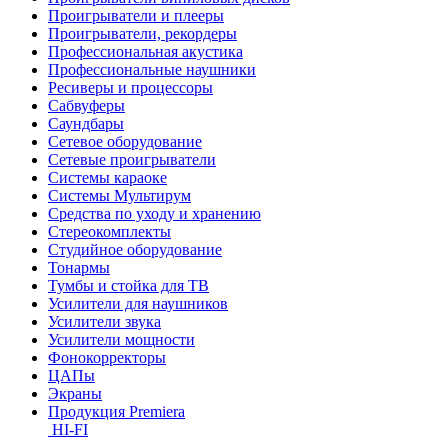
Проигрыватели и плееры
Проигрыватели, рекордеры
Профессиональная акустика
Профессиональные наушники
Ресиверы и процессоры
Сабвуферы
Саундбары
Сетевое оборудование
Сетевые проигрыватели
Системы караоке
Системы Мультирум
Средства по уходу и хранению
Стереокомплекты
Студийное оборудование
Тонармы
Тумбы и стойка для ТВ
Усилители для наушников
Усилители звука
Усилители мощности
Фонокорректоры
ЦАПы
Экраны
Продукция Premiera
HI-FI