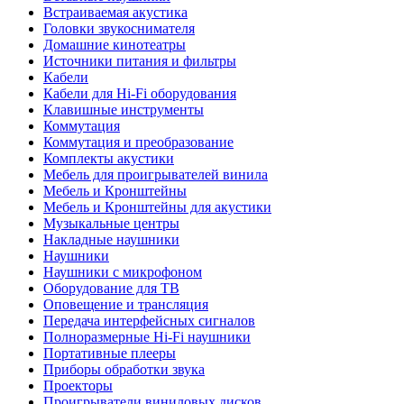
Встраиваемая акустика
Головки звукоснимателя
Домашние кинотеатры
Источники питания и фильтры
Кабели
Кабели для Hi-Fi оборудования
Клавишные инструменты
Коммутация
Коммутация и преобразование
Комплекты акустики
Мебель для проигрывателей винила
Мебель и Кронштейны
Мебель и Кронштейны для акустики
Музыкальные центры
Накладные наушники
Наушники
Наушники с микрофоном
Оборудование для ТВ
Оповещение и трансляция
Передача интерфейсных сигналов
Полноразмерные Hi-Fi наушники
Портативные плееры
Приборы обработки звука
Проекторы
Проигрыватели виниловых дисков