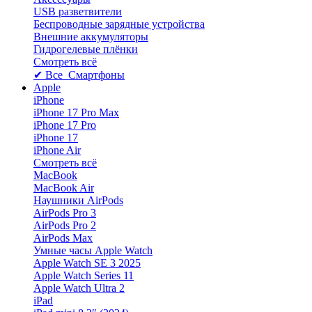
USB разветвители
Беспроводные зарядные устройства
Внешние аккумуляторы
Гидрогелевые плёнки
Смотреть всё
✔ Все Смартфоны
Apple
iPhone
iPhone 17 Pro Max
iPhone 17 Pro
iPhone 17
iPhone Air
Смотреть всё
MacBook
MacBook Air
Наушники AirPods
AirPods Pro 3
AirPods Pro 2
AirPods Max
Умные часы Apple Watch
Apple Watch SE 3 2025
Apple Watch Series 11
Apple Watch Ultra 2
iPad