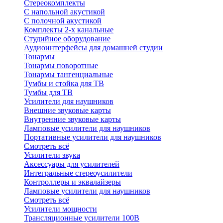
Стереокомплекты
C напольной акустикой
C полочной акустикой
Комплекты 2-х канальные
Студийное оборудование
Аудиоинтерфейсы для домашней студии
Тонармы
Тонармы поворотные
Тонармы тангенциальные
Тумбы и стойка для ТВ
Тумбы для ТВ
Усилители для наушников
Внешние звуковые карты
Внутренние звуковые карты
Ламповые усилители для наушников
Портативные усилители для наушников
Смотреть всё
Усилители звука
Аксессуары для усилителей
Интегральные стереоусилители
Контроллеры и эквалайзеры
Ламповые усилители для наушников
Смотреть всё
Усилители мощности
Трансляционные усилители 100В