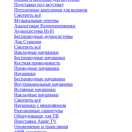
Подставки под акустику
Потолочные крепления для колонок
Смотреть всё
Музыкальные центры
Аналоговые Радиоприемники
Аудиосистема Hi-Fi
Беспроводные аудиосистемы
Док Станции
Смотреть всё
Накладные наушники
Беспроводные наушники
Костная проводимость
Проводные наушники
Наушники
Беспроводные наушники
Внутриканальные наушники
Вставные наушники
Накладные наушники
Смотреть всё
Наушники с микрофоном
Разговорные гарнитуры
Оборудование для ТВ
Приставки Apple TV
Оповещение и трансляция
100В усилители