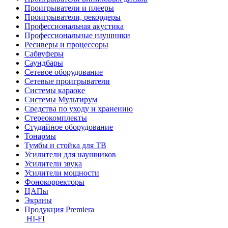
Проигрыватели и плееры
Проигрыватели, рекордеры
Профессиональная акустика
Профессиональные наушники
Ресиверы и процессоры
Сабвуферы
Саундбары
Сетевое оборудование
Сетевые проигрыватели
Системы караоке
Системы Мультирум
Средства по уходу и хранению
Стереокомплекты
Студийное оборудование
Тонармы
Тумбы и стойка для ТВ
Усилители для наушников
Усилители звука
Усилители мощности
Фонокорректоры
ЦАПы
Экраны
Продукция Premiera
HI-FI