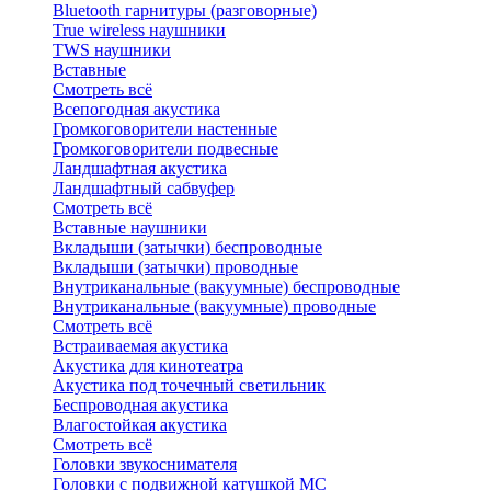
Bluetоoth гарнитуры (разговорные)
True wireless наушники
TWS наушники
Вставные
Смотреть всё
Всепогодная акустика
Громкоговорители настенные
Громкоговорители подвесные
Ландшафтная акустика
Ландшафтный сабвуфер
Смотреть всё
Вставные наушники
Вкладыши (затычки) беспроводные
Вкладыши (затычки) проводные
Внутриканальные (вакуумные) беспроводные
Внутриканальные (вакуумные) проводные
Смотреть всё
Встраиваемая акустика
Акустика для кинотеатра
Акустика под точечный светильник
Беспроводная акустика
Влагостойкая акустика
Смотреть всё
Головки звукоснимателя
Головки с подвижной катушкой MC