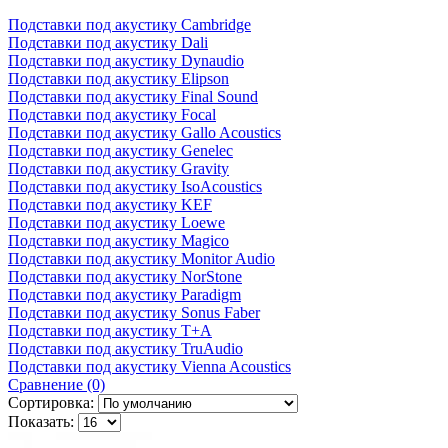
Подставки под акустику Cambridge
Подставки под акустику Dali
Подставки под акустику Dynaudio
Подставки под акустику Elipson
Подставки под акустику Final Sound
Подставки под акустику Focal
Подставки под акустику Gallo Acoustics
Подставки под акустику Genelec
Подставки под акустику Gravity
Подставки под акустику IsoAcoustics
Подставки под акустику KEF
Подставки под акустику Loewe
Подставки под акустику Magico
Подставки под акустику Monitor Audio
Подставки под акустику NorStone
Подставки под акустику Paradigm
Подставки под акустику Sonus Faber
Подставки под акустику T+A
Подставки под акустику TruAudio
Подставки под акустику Vienna Acoustics
Сравнение (0)
Сортировка:
Показать: