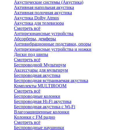
Акустические системы (Акустика)
Активная напольная акустика
Активная полочная акустика
Акустика Dolby Atmos
Акустика для телевизора
Смотреть всё
Антирезонансные устройства
Абсорберы, демферы
Антивибрационные подставки, опоры
Антирезонансные устройства и ножки
Диски под шипы
Смотреть всё
Беспроводной Мультирум
Аксессуары для мультирум
Беспроводная акустика
Беспроводная встраиваемая акустика
Комплекты MULTIROOM
Смотреть всё
Беспроводные колонки
Беспроводная Hi-Fi акустика
Беспроводная акустика с Wi-Fi
Влагозащищенные колонки
Колонки с FM радио
Смотреть всё
Беспроводные наушники