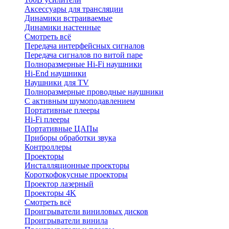
Аксессуары для трансляции
Динамики встраиваемые
Динамики настенные
Смотреть всё
Передача интерфейсных сигналов
Передача сигналов по витой паре
Полноразмерные Hi-Fi наушники
Hi-End наушники
Наушники для TV
Полноразмерные проводные наушники
С активным шумоподавлением
Портативные плееры
Hi-Fi плееры
Портативные ЦАПы
Приборы обработки звука
Контроллеры
Проекторы
Инсталляционные проекторы
Короткофокусные проекторы
Проектор лазерный
Проекторы 4K
Смотреть всё
Проигрыватели виниловых дисков
Проигрыватели винила