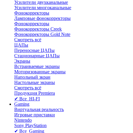
Усилители двухканальные
Усилители многоканальные
Фонокорректоры
Ламповые фонокорректоры
Фонокорректоры
Фонокорректоры Creek
Фонокорректоры Gold Note
Смотреть всё
ЦАПы
Переносные ЦАПы
Стационарные ЦАПы
Экраны
Встраиваемые экраны
Моторизованные экраны
Напольный зкран
Настольные экраны
Смотреть всё
Продукция Premiera
✔ Все HI-FI
Gaming
Виртуальная реальность
Игровые приставки
Nintendo
Sony PlayStation
✔ Все Gaming