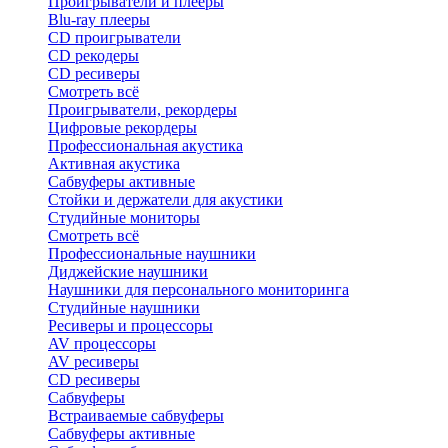
Проигрыватели и плееры
Blu-ray плееры
CD проигрыватели
CD рекодеры
CD ресиверы
Смотреть всё
Проигрыватели, рекордеры
Цифровые рекордеры
Профессиональная акустика
Активная акустика
Сабвуферы активные
Стойки и держатели для акустики
Студийные мониторы
Смотреть всё
Профессиональные наушники
Диджейские наушники
Наушники для персонального мониторинга
Студийные наушники
Ресиверы и процессоры
AV процессоры
AV ресиверы
CD ресиверы
Сабвуферы
Встраиваемые сабвуферы
Сабвуферы активные