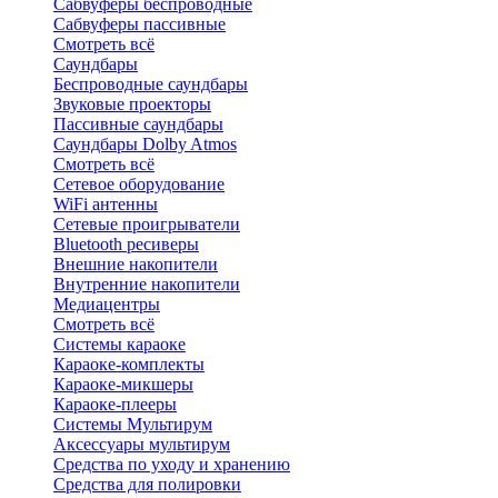
Сабвуферы беспроводные
Сабвуферы пассивные
Смотреть всё
Саундбары
Беспроводные саундбары
Звуковые проекторы
Пассивные саундбары
Саундбары Dolby Atmos
Смотреть всё
Сетевое оборудование
WiFi антенны
Сетевые проигрыватели
Bluetooth ресиверы
Внешние накопители
Внутренние накопители
Медиацентры
Смотреть всё
Системы караоке
Караоке-комплекты
Караоке-микшеры
Караоке-плееры
Системы Мультирум
Аксессуары мультирум
Средства по уходу и хранению
Средства для полировки