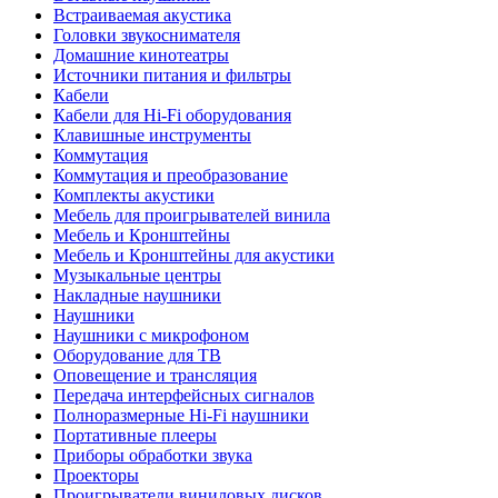
Встраиваемая акустика
Головки звукоснимателя
Домашние кинотеатры
Источники питания и фильтры
Кабели
Кабели для Hi-Fi оборудования
Клавишные инструменты
Коммутация
Коммутация и преобразование
Комплекты акустики
Мебель для проигрывателей винила
Мебель и Кронштейны
Мебель и Кронштейны для акустики
Музыкальные центры
Накладные наушники
Наушники
Наушники с микрофоном
Оборудование для ТВ
Оповещение и трансляция
Передача интерфейсных сигналов
Полноразмерные Hi-Fi наушники
Портативные плееры
Приборы обработки звука
Проекторы
Проигрыватели виниловых дисков