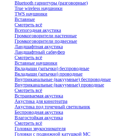
Bluetоoth гарнитуры (разговорные)
True wireless наушники
TWS наушники
Вставные
Смотреть всё
Всепогодная акустика
Громкоговорители настенные
Громкоговорители подвесные
Ландшафтная акустика
Ландшафтный сабвуфер
Смотреть всё
Вставные наушники
Вкладыши (затычки) беспроводные
Вкладыши (затычки) проводные
Внутриканальные (вакуумные) беспроводные
Внутриканальные (вакуумные) проводные
Смотреть всё
Встраиваемая акустика
Акустика для кинотеатра
Акустика под точечный светильник
Беспроводная акустика
Влагостойкая акустика
Смотреть всё
Головки звукоснимателя
Головки с подвижной катушкой MC