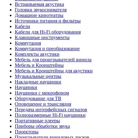
Встраиваемая акустика
Головки звукоснимателя
Домашние кинотеатры
Источники питания и фильтры
Кабели
Кабели для Hi-Fi оборудования
Клавишные инструменты
Коммутация
Коммутация и преобразование
Комплекты акустики
Мебель для проигрывателей винила
Мебель и Кронштейны
Мебель и Кронштейны для акустики
Музыкальные центры
Накладные наушники
Наушники
Наушники с микрофоном
Оборудование для ТВ
Оповещение и трансляция
Передача интерфейсных сигналов
Полноразмерные Hi-Fi наушники
Портативные плееры
Приборы обработки звука
Проекторы
Проигрыватели виниловых дисков