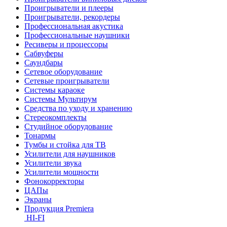
Проигрыватели и плееры
Проигрыватели, рекордеры
Профессиональная акустика
Профессиональные наушники
Ресиверы и процессоры
Сабвуферы
Саундбары
Сетевое оборудование
Сетевые проигрыватели
Системы караоке
Системы Мультирум
Средства по уходу и хранению
Стереокомплекты
Студийное оборудование
Тонармы
Тумбы и стойка для ТВ
Усилители для наушников
Усилители звука
Усилители мощности
Фонокорректоры
ЦАПы
Экраны
Продукция Premiera
HI-FI