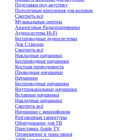
Подставки под акустику
Потолочные крепления для колонок
Смотреть всё
Музыкальные центры
Аналоговые Радиоприемники
Аудиосистема Hi-Fi
Беспроводные аудиосистемы
Док Станции
Смотреть всё
Накладные наушники
Беспроводные наушники
Костная проводимость
Проводные наушники
Наушники
Беспроводные наушники
Внутриканальные наушники
Вставные наушники
Накладные наушники
Смотреть всё
Наушники с микрофоном
Разговорные гарнитуры
Оборудование для ТВ
Приставки Apple TV
Оповещение и трансляция
100В усилители