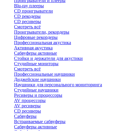
Проигрыватели и плееры
Blu-ray плееры
CD проигрыватели
CD рекодеры
CD ресиверы
Смотреть всё
Проигрыватели, рекордеры
Цифровые рекордеры
Профессиональная акустика
Активная акустика
Сабвуферы активные
Стойки и держатели для акустики
Студийные мониторы
Смотреть всё
Профессиональные наушники
Диджейские наушники
Наушники для персонального мониторинга
Студийные наушники
Ресиверы и процессоры
AV процессоры
AV ресиверы
CD ресиверы
Сабвуферы
Встраиваемые сабвуферы
Сабвуферы активные