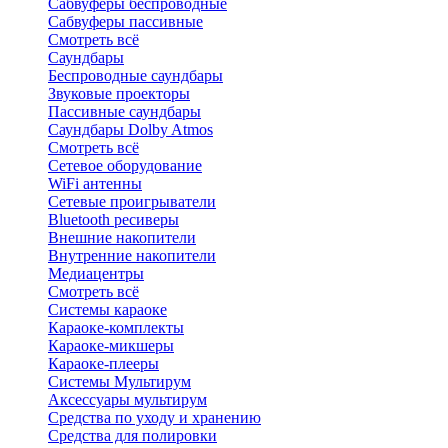
Сабвуферы беспроводные
Сабвуферы пассивные
Смотреть всё
Саундбары
Беспроводные саундбары
Звуковые проекторы
Пассивные саундбары
Саундбары Dolby Atmos
Смотреть всё
Сетевое оборудование
WiFi антенны
Сетевые проигрыватели
Bluetooth ресиверы
Внешние накопители
Внутренние накопители
Медиацентры
Смотреть всё
Системы караоке
Караоке-комплекты
Караоке-микшеры
Караоке-плееры
Системы Мультирум
Аксессуары мультирум
Средства по уходу и хранению
Средства для полировки