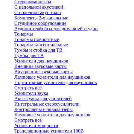
Стереокомплекты
C напольной акустикой
C полочной акустикой
Комплекты 2-х канальные
Студийное оборудование
Аудиоинтерфейсы для домашней студии
Тонармы
Тонармы поворотные
Тонармы тангенциальные
Тумбы и стойка для ТВ
Тумбы для ТВ
Усилители для наушников
Внешние звуковые карты
Внутренние звуковые карты
Ламповые усилители для наушников
Портативные усилители для наушников
Смотреть всё
Усилители звука
Аксессуары для усилителей
Интегральные стереоусилители
Контроллеры и эквалайзеры
Ламповые усилители для наушников
Смотреть всё
Усилители мощности
Трансляционные усилители 100В