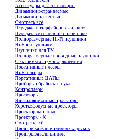
Аксессуары для трансляции
Динамики встраиваемые
Динамики настенные
Смотреть всё
Передача интерфейсных сигналов
Передача сигналов по витой паре
Полноразмерные Hi-Fi наушники
Hi-End наушники
Наушники для TV
Полноразмерные проводные наушники
С активным шумоподавлением
Портативные плееры
Hi-Fi плееры
Портативные ЦАПы
Приборы обработки звука
Контроллеры
Проекторы
Инсталляционные проекторы
Короткофокусные проекторы
Проектор лазерный
Проекторы 4K
Смотреть всё
Проигрыватели виниловых дисков
Проигрыватели винила