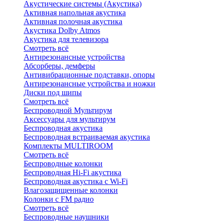
Акустические системы (Акустика)
Активная напольная акустика
Активная полочная акустика
Акустика Dolby Atmos
Акустика для телевизора
Смотреть всё
Антирезонансные устройства
Абсорберы, демферы
Антивибрационные подставки, опоры
Антирезонансные устройства и ножки
Диски под шипы
Смотреть всё
Беспроводной Мультирум
Аксессуары для мультирум
Беспроводная акустика
Беспроводная встраиваемая акустика
Комплекты MULTIROOM
Смотреть всё
Беспроводные колонки
Беспроводная Hi-Fi акустика
Беспроводная акустика с Wi-Fi
Влагозащищенные колонки
Колонки с FM радио
Смотреть всё
Беспроводные наушники