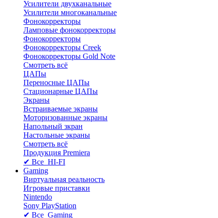
Усилители двухканальные
Усилители многоканальные
Фонокорректоры
Ламповые фонокорректоры
Фонокорректоры
Фонокорректоры Creek
Фонокорректоры Gold Note
Смотреть всё
ЦАПы
Переносные ЦАПы
Стационарные ЦАПы
Экраны
Встраиваемые экраны
Моторизованные экраны
Напольный зкран
Настольные экраны
Смотреть всё
Продукция Premiera
✔ Все HI-FI
Gaming
Виртуальная реальность
Игровые приставки
Nintendo
Sony PlayStation
✔ Все Gaming