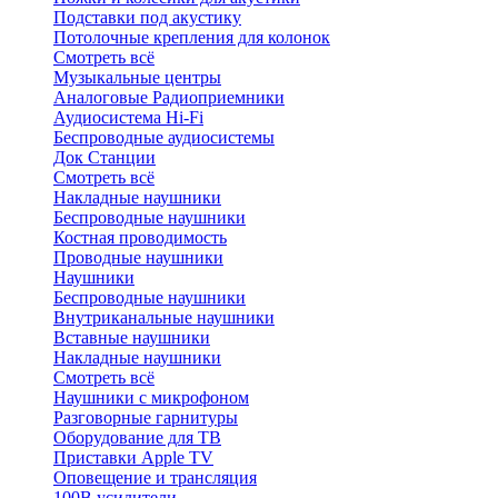
Подставки под акустику
Потолочные крепления для колонок
Смотреть всё
Музыкальные центры
Аналоговые Радиоприемники
Аудиосистема Hi-Fi
Беспроводные аудиосистемы
Док Станции
Смотреть всё
Накладные наушники
Беспроводные наушники
Костная проводимость
Проводные наушники
Наушники
Беспроводные наушники
Внутриканальные наушники
Вставные наушники
Накладные наушники
Смотреть всё
Наушники с микрофоном
Разговорные гарнитуры
Оборудование для ТВ
Приставки Apple TV
Оповещение и трансляция
100В усилители