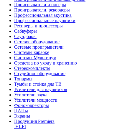
Проигрыватели и плееры
Проигрыватели, рекордеры
Профессиональная акустика
Профессиональные наушники
Ресиверы и процессоры
Сабвуферы
Саундбары
Сетевое оборудование
Сетевые проигрыватели
Системы караоке
Системы Мультирум
Средства по уходу и хранению
Стереокомплекты
Студийное оборудование
Тонармы
Тумбы и стойка для ТВ
Усилители для наушников
Усилители звука
Усилители мощности
Фонокорректоры
ЦАПы
Экраны
Продукция Premiera
HI-FI