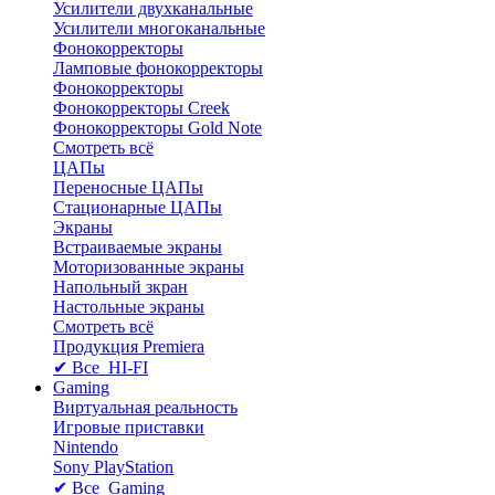
Усилители двухканальные
Усилители многоканальные
Фонокорректоры
Ламповые фонокорректоры
Фонокорректоры
Фонокорректоры Creek
Фонокорректоры Gold Note
Смотреть всё
ЦАПы
Переносные ЦАПы
Стационарные ЦАПы
Экраны
Встраиваемые экраны
Моторизованные экраны
Напольный зкран
Настольные экраны
Смотреть всё
Продукция Premiera
✔ Все HI-FI
Gaming
Виртуальная реальность
Игровые приставки
Nintendo
Sony PlayStation
✔ Все Gaming