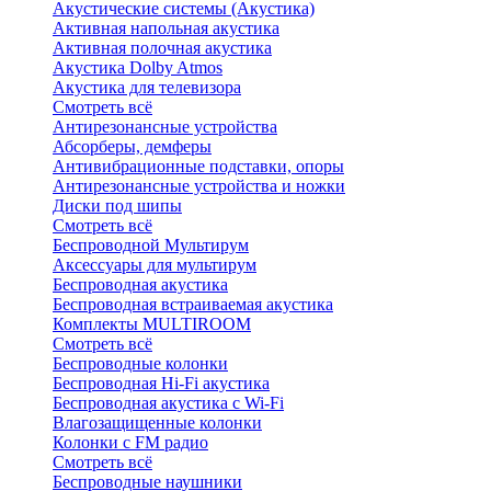
Акустические системы (Акустика)
Активная напольная акустика
Активная полочная акустика
Акустика Dolby Atmos
Акустика для телевизора
Смотреть всё
Антирезонансные устройства
Абсорберы, демферы
Антивибрационные подставки, опоры
Антирезонансные устройства и ножки
Диски под шипы
Смотреть всё
Беспроводной Мультирум
Аксессуары для мультирум
Беспроводная акустика
Беспроводная встраиваемая акустика
Комплекты MULTIROOM
Смотреть всё
Беспроводные колонки
Беспроводная Hi-Fi акустика
Беспроводная акустика с Wi-Fi
Влагозащищенные колонки
Колонки с FM радио
Смотреть всё
Беспроводные наушники