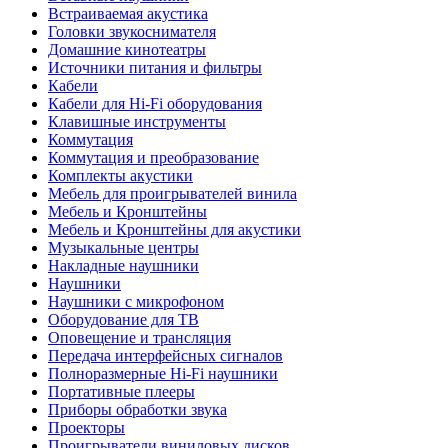
Встраиваемая акустика
Головки звукоснимателя
Домашние кинотеатры
Источники питания и фильтры
Кабели
Кабели для Hi-Fi оборудования
Клавишные инструменты
Коммутация
Коммутация и преобразование
Комплекты акустики
Мебель для проигрывателей винила
Мебель и Кронштейны
Мебель и Кронштейны для акустики
Музыкальные центры
Накладные наушники
Наушники
Наушники с микрофоном
Оборудование для ТВ
Оповещение и трансляция
Передача интерфейсных сигналов
Полноразмерные Hi-Fi наушники
Портативные плееры
Приборы обработки звука
Проекторы
Проигрыватели виниловых дисков