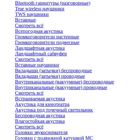
Bluetоoth гарнитуры (разговорные)
True wireless наушники
TWS наушники
Вставные
Смотреть всё
Всепогодная акустика
Громкоговорители настенные
Громкоговорители подвесные
Ландшафтная акустика
Ландшафтный сабвуфер
Смотреть всё
Вставные наушники
Вкладыши (затычки) беспроводные
Вкладыши (затычки) проводные
Внутриканальные (вакуумные) беспроводные
Внутриканальные (вакуумные) проводные
Смотреть всё
Встраиваемая акустика
Акустика для кинотеатра
Акустика под точечный светильник
Беспроводная акустика
Влагостойкая акустика
Смотреть всё
Головки звукоснимателя
Головки с подвижной катушкой MC