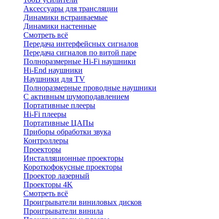
Аксессуары для трансляции
Динамики встраиваемые
Динамики настенные
Смотреть всё
Передача интерфейсных сигналов
Передача сигналов по витой паре
Полноразмерные Hi-Fi наушники
Hi-End наушники
Наушники для TV
Полноразмерные проводные наушники
С активным шумоподавлением
Портативные плееры
Hi-Fi плееры
Портативные ЦАПы
Приборы обработки звука
Контроллеры
Проекторы
Инсталляционные проекторы
Короткофокусные проекторы
Проектор лазерный
Проекторы 4K
Смотреть всё
Проигрыватели виниловых дисков
Проигрыватели винила