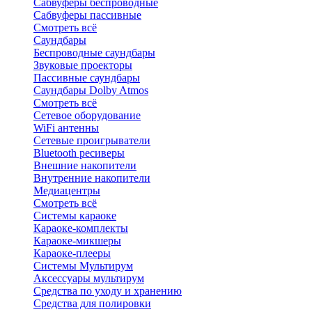
Сабвуферы беспроводные
Сабвуферы пассивные
Смотреть всё
Саундбары
Беспроводные саундбары
Звуковые проекторы
Пассивные саундбары
Саундбары Dolby Atmos
Смотреть всё
Сетевое оборудование
WiFi антенны
Сетевые проигрыватели
Bluetooth ресиверы
Внешние накопители
Внутренние накопители
Медиацентры
Смотреть всё
Системы караоке
Караоке-комплекты
Караоке-микшеры
Караоке-плееры
Системы Мультирум
Аксессуары мультирум
Средства по уходу и хранению
Средства для полировки