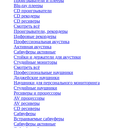
Проигрыватели и плееры
Blu-ray плееры
CD проигрыватели
CD рекодеры
CD ресиверы
Смотреть всё
Проигрыватели, рекордеры
Цифровые рекордеры
Профессиональная акустика
Активная акустика
Сабвуферы активные
Стойки и держатели для акустики
Студийные мониторы
Смотреть всё
Профессиональные наушники
Диджейские наушники
Наушники для персонального мониторинга
Студийные наушники
Ресиверы и процессоры
AV процессоры
AV ресиверы
CD ресиверы
Сабвуферы
Встраиваемые сабвуферы
Сабвуферы активные