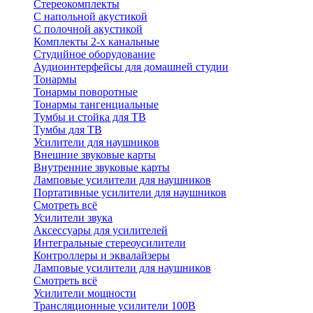
Стереокомплекты
C напольной акустикой
C полочной акустикой
Комплекты 2-х канальные
Студийное оборудование
Аудиоинтерфейсы для домашней студии
Тонармы
Тонармы поворотные
Тонармы тангенциальные
Тумбы и стойка для ТВ
Тумбы для ТВ
Усилители для наушников
Внешние звуковые карты
Внутренние звуковые карты
Ламповые усилители для наушников
Портативные усилители для наушников
Смотреть всё
Усилители звука
Аксессуары для усилителей
Интегральные стереоусилители
Контроллеры и эквалайзеры
Ламповые усилители для наушников
Смотреть всё
Усилители мощности
Трансляционные усилители 100В