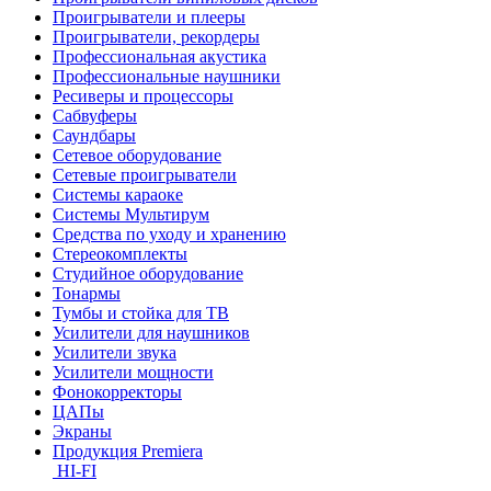
Проигрыватели и плееры
Проигрыватели, рекордеры
Профессиональная акустика
Профессиональные наушники
Ресиверы и процессоры
Сабвуферы
Саундбары
Сетевое оборудование
Сетевые проигрыватели
Системы караоке
Системы Мультирум
Средства по уходу и хранению
Стереокомплекты
Студийное оборудование
Тонармы
Тумбы и стойка для ТВ
Усилители для наушников
Усилители звука
Усилители мощности
Фонокорректоры
ЦАПы
Экраны
Продукция Premiera
HI-FI