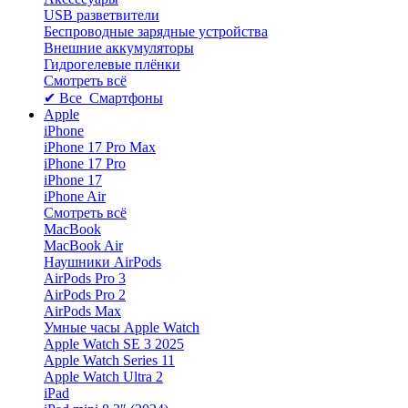
USB разветвители
Беспроводные зарядные устройства
Внешние аккумуляторы
Гидрогелевые плёнки
Смотреть всё
✔ Все Смартфоны
Apple
iPhone
iPhone 17 Pro Max
iPhone 17 Pro
iPhone 17
iPhone Air
Смотреть всё
MacBook
MacBook Air
Наушники AirPods
AirPods Pro 3
AirPods Pro 2
AirPods Max
Умные часы Apple Watch
Apple Watch SE 3 2025
Apple Watch Series 11
Apple Watch Ultra 2
iPad