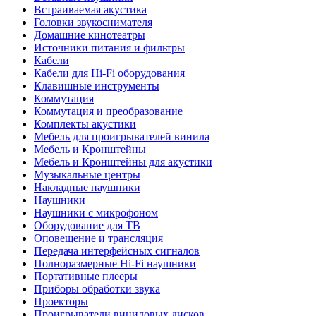
Встраиваемая акустика
Головки звукоснимателя
Домашние кинотеатры
Источники питания и фильтры
Кабели
Кабели для Hi-Fi оборудования
Клавишные инструменты
Коммутация
Коммутация и преобразование
Комплекты акустики
Мебель для проигрывателей винила
Мебель и Кронштейны
Мебель и Кронштейны для акустики
Музыкальные центры
Накладные наушники
Наушники
Наушники с микрофоном
Оборудование для ТВ
Оповещение и трансляция
Передача интерфейсных сигналов
Полноразмерные Hi-Fi наушники
Портативные плееры
Приборы обработки звука
Проекторы
Проигрыватели виниловых дисков