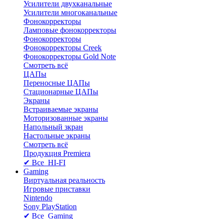
Усилители двухканальные
Усилители многоканальные
Фонокорректоры
Ламповые фонокорректоры
Фонокорректоры
Фонокорректоры Creek
Фонокорректоры Gold Note
Смотреть всё
ЦАПы
Переносные ЦАПы
Стационарные ЦАПы
Экраны
Встраиваемые экраны
Моторизованные экраны
Напольный зкран
Настольные экраны
Смотреть всё
Продукция Premiera
✔ Все HI-FI
Gaming
Виртуальная реальность
Игровые приставки
Nintendo
Sony PlayStation
✔ Все Gaming