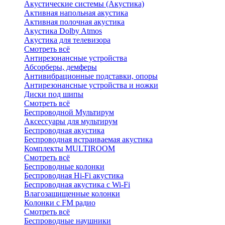
Акустические системы (Акустика)
Активная напольная акустика
Активная полочная акустика
Акустика Dolby Atmos
Акустика для телевизора
Смотреть всё
Антирезонансные устройства
Абсорберы, демферы
Антивибрационные подставки, опоры
Антирезонансные устройства и ножки
Диски под шипы
Смотреть всё
Беспроводной Мультирум
Аксессуары для мультирум
Беспроводная акустика
Беспроводная встраиваемая акустика
Комплекты MULTIROOM
Смотреть всё
Беспроводные колонки
Беспроводная Hi-Fi акустика
Беспроводная акустика с Wi-Fi
Влагозащищенные колонки
Колонки с FM радио
Смотреть всё
Беспроводные наушники