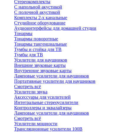
Стереокомплекты
C напольной акустикой
C полочной акустикой
Комплекты 2-х канальные
Студийное оборудование
Аудиоинтерфейсы для домашней студии
Тонармы
Тонармы поворотные
Тонармы тангенциальные
Тумбы и стойка для ТВ
Тумбы для ТВ
Усилители для наушников
Внешние звуковые карты
Внутренние звуковые карты
Ламповые усилители для наушников
Портативные усилители для наушников
Смотреть всё
Усилители звука
Аксессуары для усилителей
Интегральные стереоусилители
Контроллеры и эквалайзеры
Ламповые усилители для наушников
Смотреть всё
Усилители мощности
Трансляционные усилители 100В