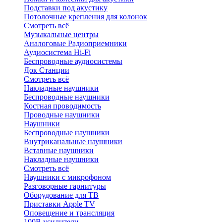
Подставки под акустику
Потолочные крепления для колонок
Смотреть всё
Музыкальные центры
Аналоговые Радиоприемники
Аудиосистема Hi-Fi
Беспроводные аудиосистемы
Док Станции
Смотреть всё
Накладные наушники
Беспроводные наушники
Костная проводимость
Проводные наушники
Наушники
Беспроводные наушники
Внутриканальные наушники
Вставные наушники
Накладные наушники
Смотреть всё
Наушники с микрофоном
Разговорные гарнитуры
Оборудование для ТВ
Приставки Apple TV
Оповещение и трансляция
100В усилители