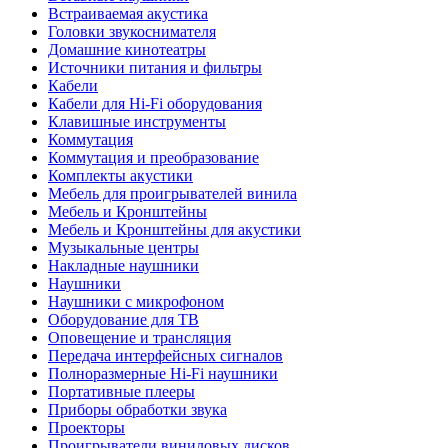
Встраиваемая акустика
Головки звукоснимателя
Домашние кинотеатры
Источники питания и фильтры
Кабели
Кабели для Hi-Fi оборудования
Клавишные инструменты
Коммутация
Коммутация и преобразование
Комплекты акустики
Мебель для проигрывателей винила
Мебель и Кронштейны
Мебель и Кронштейны для акустики
Музыкальные центры
Накладные наушники
Наушники
Наушники с микрофоном
Оборудование для ТВ
Оповещение и трансляция
Передача интерфейсных сигналов
Полноразмерные Hi-Fi наушники
Портативные плееры
Приборы обработки звука
Проекторы
Проигрыватели виниловых дисков