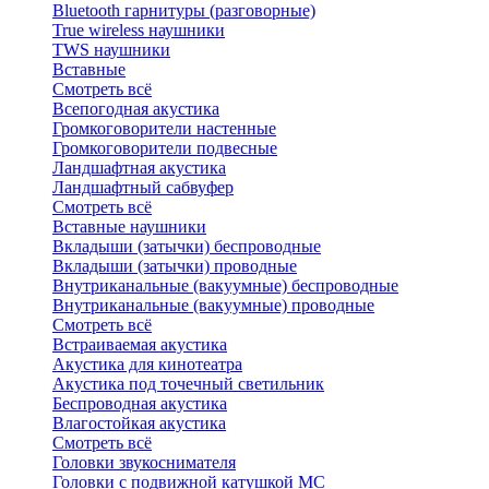
Bluetоoth гарнитуры (разговорные)
True wireless наушники
TWS наушники
Вставные
Смотреть всё
Всепогодная акустика
Громкоговорители настенные
Громкоговорители подвесные
Ландшафтная акустика
Ландшафтный сабвуфер
Смотреть всё
Вставные наушники
Вкладыши (затычки) беспроводные
Вкладыши (затычки) проводные
Внутриканальные (вакуумные) беспроводные
Внутриканальные (вакуумные) проводные
Смотреть всё
Встраиваемая акустика
Акустика для кинотеатра
Акустика под точечный светильник
Беспроводная акустика
Влагостойкая акустика
Смотреть всё
Головки звукоснимателя
Головки с подвижной катушкой MC