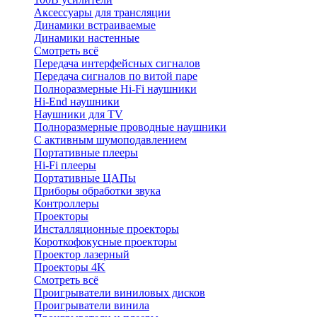
Аксессуары для трансляции
Динамики встраиваемые
Динамики настенные
Смотреть всё
Передача интерфейсных сигналов
Передача сигналов по витой паре
Полноразмерные Hi-Fi наушники
Hi-End наушники
Наушники для TV
Полноразмерные проводные наушники
С активным шумоподавлением
Портативные плееры
Hi-Fi плееры
Портативные ЦАПы
Приборы обработки звука
Контроллеры
Проекторы
Инсталляционные проекторы
Короткофокусные проекторы
Проектор лазерный
Проекторы 4K
Смотреть всё
Проигрыватели виниловых дисков
Проигрыватели винила