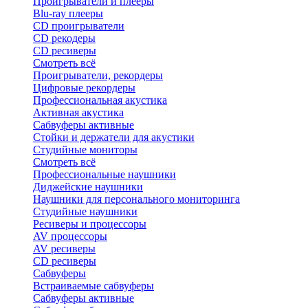
Проигрыватели и плееры
Blu-ray плееры
CD проигрыватели
CD рекодеры
CD ресиверы
Смотреть всё
Проигрыватели, рекордеры
Цифровые рекордеры
Профессиональная акустика
Активная акустика
Сабвуферы активные
Стойки и держатели для акустики
Студийные мониторы
Смотреть всё
Профессиональные наушники
Диджейские наушники
Наушники для персонального мониторинга
Студийные наушники
Ресиверы и процессоры
AV процессоры
AV ресиверы
CD ресиверы
Сабвуферы
Встраиваемые сабвуферы
Сабвуферы активные