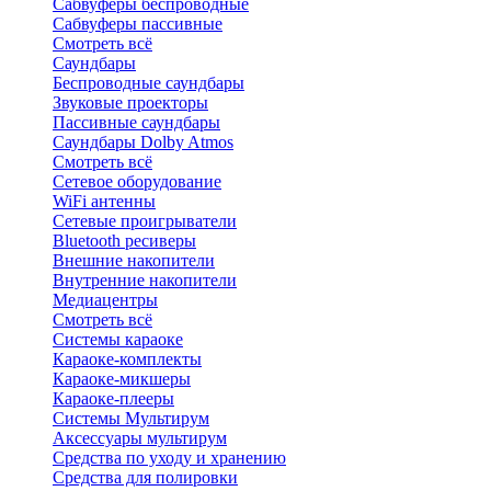
Сабвуферы беспроводные
Сабвуферы пассивные
Смотреть всё
Саундбары
Беспроводные саундбары
Звуковые проекторы
Пассивные саундбары
Саундбары Dolby Atmos
Смотреть всё
Сетевое оборудование
WiFi антенны
Сетевые проигрыватели
Bluetooth ресиверы
Внешние накопители
Внутренние накопители
Медиацентры
Смотреть всё
Системы караоке
Караоке-комплекты
Караоке-микшеры
Караоке-плееры
Системы Мультирум
Аксессуары мультирум
Средства по уходу и хранению
Средства для полировки