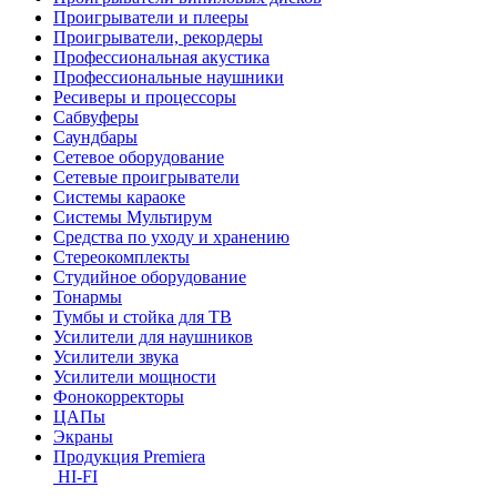
Проигрыватели и плееры
Проигрыватели, рекордеры
Профессиональная акустика
Профессиональные наушники
Ресиверы и процессоры
Сабвуферы
Саундбары
Сетевое оборудование
Сетевые проигрыватели
Системы караоке
Системы Мультирум
Средства по уходу и хранению
Стереокомплекты
Студийное оборудование
Тонармы
Тумбы и стойка для ТВ
Усилители для наушников
Усилители звука
Усилители мощности
Фонокорректоры
ЦАПы
Экраны
Продукция Premiera
HI-FI