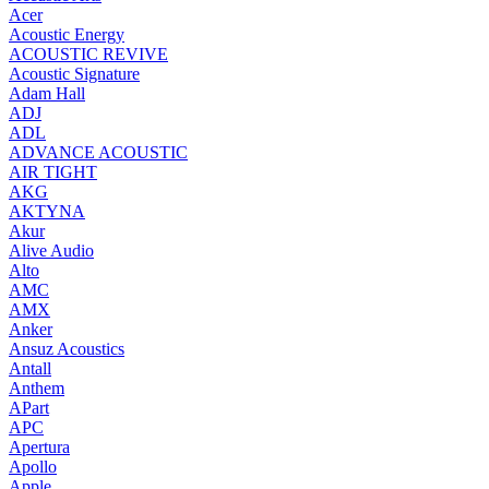
Acer
Acoustic Energy
ACOUSTIC REVIVE
Acoustic Signature
Adam Hall
ADJ
ADL
ADVANCE ACOUSTIC
AIR TIGHT
AKG
AKTYNA
Akur
Alive Audio
Alto
AMC
AMX
Anker
Ansuz Acoustics
Antall
Anthem
APart
APC
Apertura
Apollo
Apple