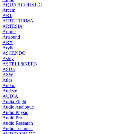
AQUA ACOUSTIC
Arcam
ART
ARTE FORMA
ARTESIA
Artone
Artsound
ARX
Arylic
ASCENDO
Ashly
ASTELL&KERN
ASUS
ASW
Atlas
Audac
Audeze
AUDIA
Audia Flight
Audio Analogue
Audio Physic
Audio Pro
Audio Research
Audio Technica
AUDIO VALVE