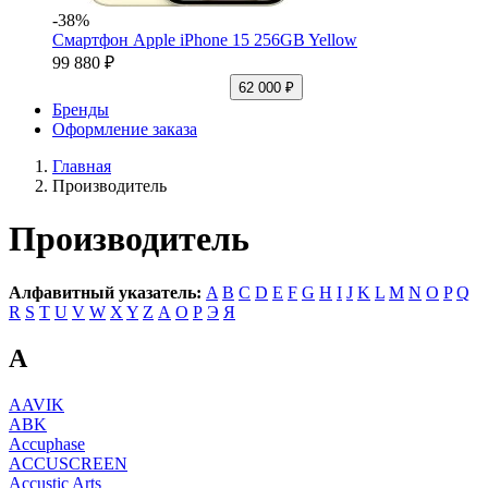
-38%
Смартфон Apple iPhone 15 256GB Yellow
99 880 ₽
62 000 ₽
Бренды
Оформление заказа
Главная
Производитель
Производитель
Алфавитный указатель:
A
B
C
D
E
F
G
H
I
J
K
L
M
N
O
P
Q
R
S
T
U
V
W
X
Y
Z
А
О
Р
Э
Я
A
AAVIK
ABK
Accuphase
ACCUSCREEN
Accustic Arts