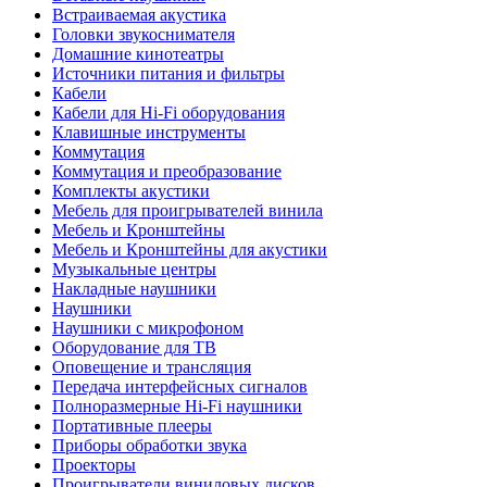
Встраиваемая акустика
Головки звукоснимателя
Домашние кинотеатры
Источники питания и фильтры
Кабели
Кабели для Hi-Fi оборудования
Клавишные инструменты
Коммутация
Коммутация и преобразование
Комплекты акустики
Мебель для проигрывателей винила
Мебель и Кронштейны
Мебель и Кронштейны для акустики
Музыкальные центры
Накладные наушники
Наушники
Наушники с микрофоном
Оборудование для ТВ
Оповещение и трансляция
Передача интерфейсных сигналов
Полноразмерные Hi-Fi наушники
Портативные плееры
Приборы обработки звука
Проекторы
Проигрыватели виниловых дисков