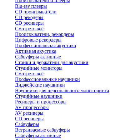
Проигрыватели и плееры
Blu-ray плееры
CD проигрыватели
CD рекодеры
CD ресиверы
Смотреть всё
Проигрыватели, рекордеры
Цифровые рекордеры
Профессиональная акустика
Активная акустика
Сабвуферы активные
Стойки и держатели для акустики
Студийные мониторы
Смотреть всё
Профессиональные наушники
Диджейские наушники
Наушники для персонального мониторинга
Студийные наушники
Ресиверы и процессоры
AV процессоры
AV ресиверы
CD ресиверы
Сабвуферы
Встраиваемые сабвуферы
Сабвуферы активные