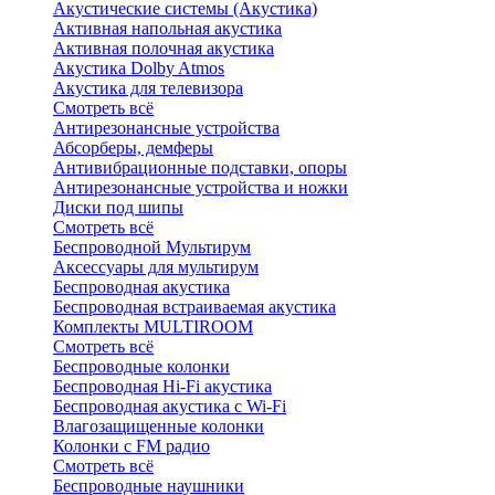
Акустические системы (Акустика)
Активная напольная акустика
Активная полочная акустика
Акустика Dolby Atmos
Акустика для телевизора
Смотреть всё
Антирезонансные устройства
Абсорберы, демферы
Антивибрационные подставки, опоры
Антирезонансные устройства и ножки
Диски под шипы
Смотреть всё
Беспроводной Мультирум
Аксессуары для мультирум
Беспроводная акустика
Беспроводная встраиваемая акустика
Комплекты MULTIROOM
Смотреть всё
Беспроводные колонки
Беспроводная Hi-Fi акустика
Беспроводная акустика с Wi-Fi
Влагозащищенные колонки
Колонки с FM радио
Смотреть всё
Беспроводные наушники