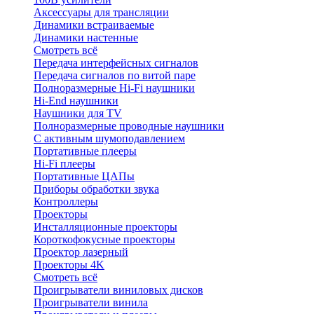
Аксессуары для трансляции
Динамики встраиваемые
Динамики настенные
Смотреть всё
Передача интерфейсных сигналов
Передача сигналов по витой паре
Полноразмерные Hi-Fi наушники
Hi-End наушники
Наушники для TV
Полноразмерные проводные наушники
С активным шумоподавлением
Портативные плееры
Hi-Fi плееры
Портативные ЦАПы
Приборы обработки звука
Контроллеры
Проекторы
Инсталляционные проекторы
Короткофокусные проекторы
Проектор лазерный
Проекторы 4K
Смотреть всё
Проигрыватели виниловых дисков
Проигрыватели винила