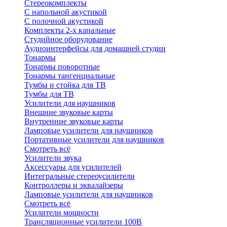
Стереокомплекты
C напольной акустикой
C полочной акустикой
Комплекты 2-х канальные
Студийное оборудование
Аудиоинтерфейсы для домашней студии
Тонармы
Тонармы поворотные
Тонармы тангенциальные
Тумбы и стойка для ТВ
Тумбы для ТВ
Усилители для наушников
Внешние звуковые карты
Внутренние звуковые карты
Ламповые усилители для наушников
Портативные усилители для наушников
Смотреть всё
Усилители звука
Аксессуары для усилителей
Интегральные стереоусилители
Контроллеры и эквалайзеры
Ламповые усилители для наушников
Смотреть всё
Усилители мощности
Трансляционные усилители 100В