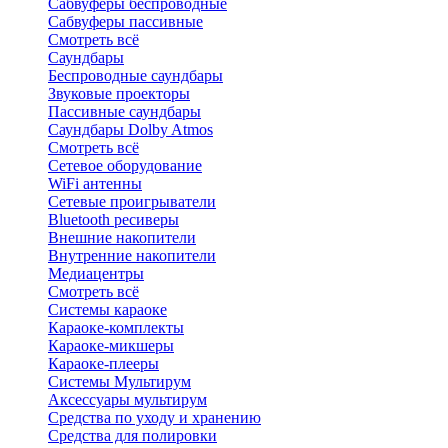
Сабвуферы беспроводные
Сабвуферы пассивные
Смотреть всё
Саундбары
Беспроводные саундбары
Звуковые проекторы
Пассивные саундбары
Саундбары Dolby Atmos
Смотреть всё
Сетевое оборудование
WiFi антенны
Сетевые проигрыватели
Bluetooth ресиверы
Внешние накопители
Внутренние накопители
Медиацентры
Смотреть всё
Системы караоке
Караоке-комплекты
Караоке-микшеры
Караоке-плееры
Системы Мультирум
Аксессуары мультирум
Средства по уходу и хранению
Средства для полировки