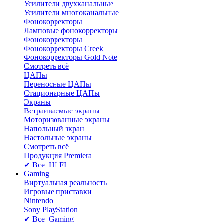
Усилители двухканальные
Усилители многоканальные
Фонокорректоры
Ламповые фонокорректоры
Фонокорректоры
Фонокорректоры Creek
Фонокорректоры Gold Note
Смотреть всё
ЦАПы
Переносные ЦАПы
Стационарные ЦАПы
Экраны
Встраиваемые экраны
Моторизованные экраны
Напольный зкран
Настольные экраны
Смотреть всё
Продукция Premiera
✔ Все HI-FI
Gaming
Виртуальная реальность
Игровые приставки
Nintendo
Sony PlayStation
✔ Все Gaming