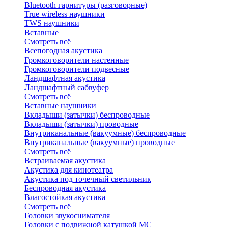
Bluetоoth гарнитуры (разговорные)
True wireless наушники
TWS наушники
Вставные
Смотреть всё
Всепогодная акустика
Громкоговорители настенные
Громкоговорители подвесные
Ландшафтная акустика
Ландшафтный сабвуфер
Смотреть всё
Вставные наушники
Вкладыши (затычки) беспроводные
Вкладыши (затычки) проводные
Внутриканальные (вакуумные) беспроводные
Внутриканальные (вакуумные) проводные
Смотреть всё
Встраиваемая акустика
Акустика для кинотеатра
Акустика под точечный светильник
Беспроводная акустика
Влагостойкая акустика
Смотреть всё
Головки звукоснимателя
Головки с подвижной катушкой MC