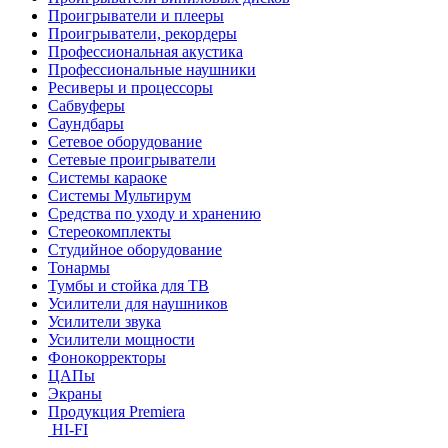
Проигрыватели и плееры
Проигрыватели, рекордеры
Профессиональная акустика
Профессиональные наушники
Ресиверы и процессоры
Сабвуферы
Саундбары
Сетевое оборудование
Сетевые проигрыватели
Системы караоке
Системы Мультирум
Средства по уходу и хранению
Стереокомплекты
Студийное оборудование
Тонармы
Тумбы и стойка для ТВ
Усилители для наушников
Усилители звука
Усилители мощности
Фонокорректоры
ЦАПы
Экраны
Продукция Premiera
HI-FI