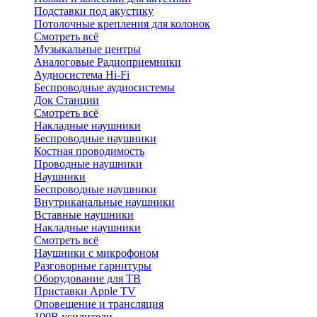
Подставки под акустику
Потолочные крепления для колонок
Смотреть всё
Музыкальные центры
Аналоговые Радиоприемники
Аудиосистема Hi-Fi
Беспроводные аудиосистемы
Док Станции
Смотреть всё
Накладные наушники
Беспроводные наушники
Костная проводимость
Проводные наушники
Наушники
Беспроводные наушники
Внутриканальные наушники
Вставные наушники
Накладные наушники
Смотреть всё
Наушники с микрофоном
Разговорные гарнитуры
Оборудование для ТВ
Приставки Apple TV
Оповещение и трансляция
100В усилители