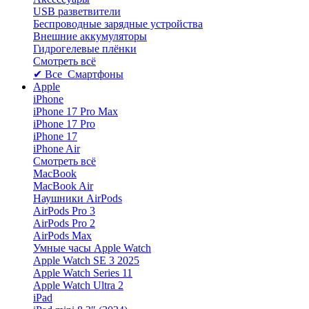
USB разветвители
Беспроводные зарядные устройства
Внешние аккумуляторы
Гидрогелевые плёнки
Смотреть всё
✔ Все Смартфоны
Apple
iPhone
iPhone 17 Pro Max
iPhone 17 Pro
iPhone 17
iPhone Air
Смотреть всё
MacBook
MacBook Air
Наушники AirPods
AirPods Pro 3
AirPods Pro 2
AirPods Max
Умные часы Apple Watch
Apple Watch SE 3 2025
Apple Watch Series 11
Apple Watch Ultra 2
iPad