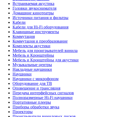
Встраиваемая акустика
Головки звукоснимателя
Домашние кинотеатры
Источники питания и фильтры
Кабели
Кабели для Hi-Fi оборудования
Клавишные инструменты
Коммутация
Коммутация и преобразование
Комплекты акустики
Мебель для проигрывателей винила
Мебель и Кронштейны
Мебель и Кронштейны для акустики
Музыкальные центры
Накладные наушники
Наушники
Наушники с микрофоном
Оборудование для ТВ
Оповещение и трансляция
Передача интерфейсных сигналов
Полноразмерные Hi-Fi наушники
Портативные плееры
Приборы обработки звука
Проекторы
Проигрыватели виниловых дисков