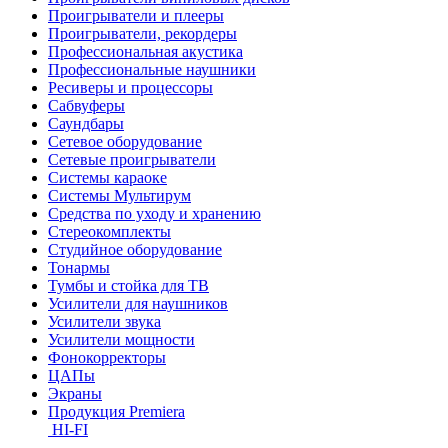
Проигрыватели и плееры
Проигрыватели, рекордеры
Профессиональная акустика
Профессиональные наушники
Ресиверы и процессоры
Сабвуферы
Саундбары
Сетевое оборудование
Сетевые проигрыватели
Системы караоке
Системы Мультирум
Средства по уходу и хранению
Стереокомплекты
Студийное оборудование
Тонармы
Тумбы и стойка для ТВ
Усилители для наушников
Усилители звука
Усилители мощности
Фонокорректоры
ЦАПы
Экраны
Продукция Premiera
HI-FI