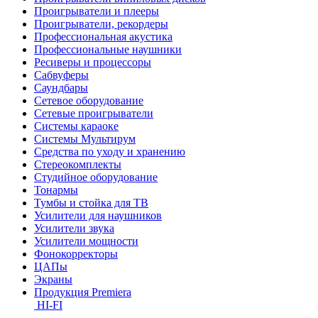
Проигрыватели и плееры
Проигрыватели, рекордеры
Профессиональная акустика
Профессиональные наушники
Ресиверы и процессоры
Сабвуферы
Саундбары
Сетевое оборудование
Сетевые проигрыватели
Системы караоке
Системы Мультирум
Средства по уходу и хранению
Стереокомплекты
Студийное оборудование
Тонармы
Тумбы и стойка для ТВ
Усилители для наушников
Усилители звука
Усилители мощности
Фонокорректоры
ЦАПы
Экраны
Продукция Premiera
HI-FI