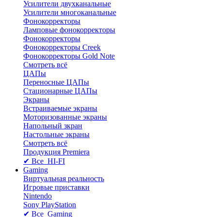
Усилители двухканальные
Усилители многоканальные
Фонокорректоры
Ламповые фонокорректоры
Фонокорректоры
Фонокорректоры Creek
Фонокорректоры Gold Note
Смотреть всё
ЦАПы
Переносные ЦАПы
Стационарные ЦАПы
Экраны
Встраиваемые экраны
Моторизованные экраны
Напольный зкран
Настольные экраны
Смотреть всё
Продукция Premiera
✔ Все HI-FI
Gaming
Виртуальная реальность
Игровые приставки
Nintendo
Sony PlayStation
✔ Все Gaming