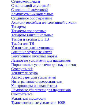
Стереокомплекты
C напольной акустикой
C полочной акустикой
Комплекты 2-х канальные
Студийное оборудование
Аудиоинтерфейсы для домашней студии
Тонармы
Тонармы поворотные
Тонармы тангенциальные
Тумбы и стойка для ТВ
Тумбы для ТВ
Усилители для наушников
Внешние звуковые карты
Внутренние звуковые карты
Ламповые усилители для наушников
Портативные усилители для наушников
Смотреть всё
Усилители звука
Аксессуары для усилителей
Интегральные стереоусилители
Контроллеры и эквалайзеры
Ламповые усилители для наушников
Смотреть всё
Усилители мощности
Трансляционные усилители 100В