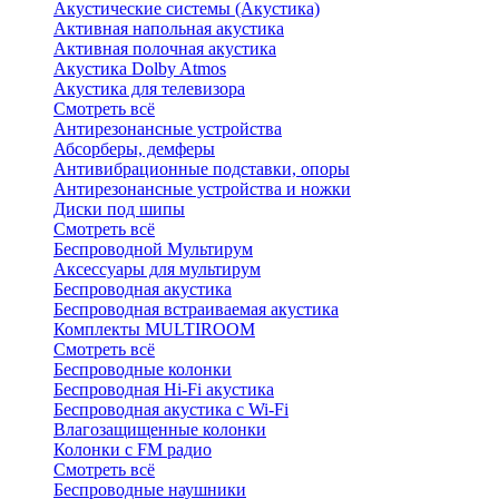
Акустические системы (Акустика)
Активная напольная акустика
Активная полочная акустика
Акустика Dolby Atmos
Акустика для телевизора
Смотреть всё
Антирезонансные устройства
Абсорберы, демферы
Антивибрационные подставки, опоры
Антирезонансные устройства и ножки
Диски под шипы
Смотреть всё
Беспроводной Мультирум
Аксессуары для мультирум
Беспроводная акустика
Беспроводная встраиваемая акустика
Комплекты MULTIROOM
Смотреть всё
Беспроводные колонки
Беспроводная Hi-Fi акустика
Беспроводная акустика с Wi-Fi
Влагозащищенные колонки
Колонки с FM радио
Смотреть всё
Беспроводные наушники