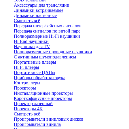
Аксессуары для трансляции
Динамики встраиваемые
Динамики настенные
Смотреть всё
Передача интерфейсных сигналов
Передача сигналов по витой паре
Полноразмерные Hi-Fi наушники
Hi-End наушники
Наушники для TV
Полноразмерные проводные наушники
С активным шумоподавлением
Портативные плееры
Hi-Fi плееры
Портативные ЦАПы
Приборы обработки звука
Контроллеры
Проекторы
Инсталляционные проекторы
Короткофокусные проекторы
Проектор лазерный
Проекторы 4K
Смотреть всё
Проигрыватели виниловых дисков
Проигрыватели винила