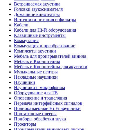
Встраиваемая акустика
Головки звукоснимателя
Домашние кинотеатры
Источники питания и фильтры
Кабели
Кабели для Hi-Fi оборудования
Клавишные инструменты
Коммутация
Коммутация и преобразование
Комплекты акустики
Мебель для проигрывателей винила
Мебель и Кронштейны
Мебель и Кронштейны для акустики
Музыкальные центры
Накладные наушники
Наушники
Наушники с микрофоном
Оборудование для ТВ
Оповещение и трансляция
Передача интерфейсных сигналов
Полноразмерные Hi-Fi наушники
Портативные плееры
Приборы обработки звука
Проекторы
Проигрыватели виниловых дисков