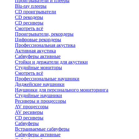
Проигрыватели и плееры
Blu-ray плееры
CD проигрыватели
CD рекодеры
CD ресиверы
Смотреть всё
Проигрыватели, рекордеры
Цифровые рекордеры
Профессиональная акустика
Активная акустика
Сабвуферы активные
Стойки и держатели для акустики
Студийные мониторы
Смотреть всё
Профессиональные наушники
Диджейские наушники
Наушники для персонального мониторинга
Студийные наушники
Ресиверы и процессоры
AV процессоры
AV ресиверы
CD ресиверы
Сабвуферы
Встраиваемые сабвуферы
Сабвуферы активные