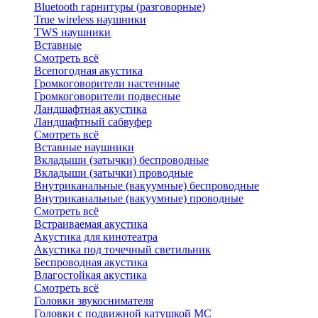
Bluetоoth гарнитуры (разговорные)
True wireless наушники
TWS наушники
Вставные
Смотреть всё
Всепогодная акустика
Громкоговорители настенные
Громкоговорители подвесные
Ландшафтная акустика
Ландшафтный сабвуфер
Смотреть всё
Вставные наушники
Вкладыши (затычки) беспроводные
Вкладыши (затычки) проводные
Внутриканальные (вакуумные) беспроводные
Внутриканальные (вакуумные) проводные
Смотреть всё
Встраиваемая акустика
Акустика для кинотеатра
Акустика под точечный светильник
Беспроводная акустика
Влагостойкая акустика
Смотреть всё
Головки звукоснимателя
Головки с подвижной катушкой MC