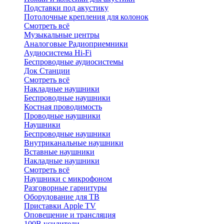
Подставки под акустику
Потолочные крепления для колонок
Смотреть всё
Музыкальные центры
Аналоговые Радиоприемники
Аудиосистема Hi-Fi
Беспроводные аудиосистемы
Док Станции
Смотреть всё
Накладные наушники
Беспроводные наушники
Костная проводимость
Проводные наушники
Наушники
Беспроводные наушники
Внутриканальные наушники
Вставные наушники
Накладные наушники
Смотреть всё
Наушники с микрофоном
Разговорные гарнитуры
Оборудование для ТВ
Приставки Apple TV
Оповещение и трансляция
100В усилители