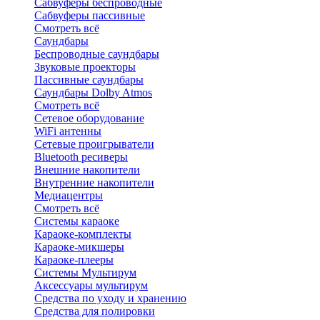
Сабвуферы беспроводные
Сабвуферы пассивные
Смотреть всё
Саундбары
Беспроводные саундбары
Звуковые проекторы
Пассивные саундбары
Саундбары Dolby Atmos
Смотреть всё
Сетевое оборудование
WiFi антенны
Сетевые проигрыватели
Bluetooth ресиверы
Внешние накопители
Внутренние накопители
Медиацентры
Смотреть всё
Системы караоке
Караоке-комплекты
Караоке-микшеры
Караоке-плееры
Системы Мультирум
Аксессуары мультирум
Средства по уходу и хранению
Средства для полировки