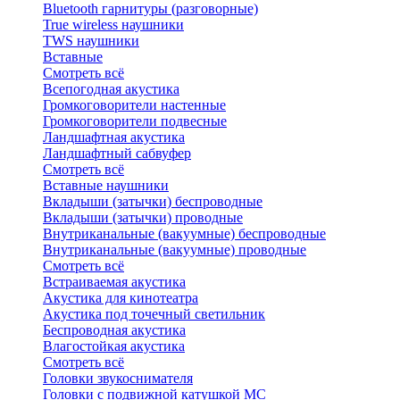
Bluetоoth гарнитуры (разговорные)
True wireless наушники
TWS наушники
Вставные
Смотреть всё
Всепогодная акустика
Громкоговорители настенные
Громкоговорители подвесные
Ландшафтная акустика
Ландшафтный сабвуфер
Смотреть всё
Вставные наушники
Вкладыши (затычки) беспроводные
Вкладыши (затычки) проводные
Внутриканальные (вакуумные) беспроводные
Внутриканальные (вакуумные) проводные
Смотреть всё
Встраиваемая акустика
Акустика для кинотеатра
Акустика под точечный светильник
Беспроводная акустика
Влагостойкая акустика
Смотреть всё
Головки звукоснимателя
Головки с подвижной катушкой MC