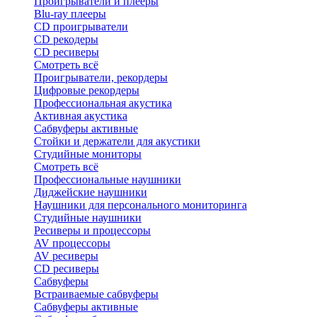
Проигрыватели и плееры
Blu-ray плееры
CD проигрыватели
CD рекодеры
CD ресиверы
Смотреть всё
Проигрыватели, рекордеры
Цифровые рекордеры
Профессиональная акустика
Активная акустика
Сабвуферы активные
Стойки и держатели для акустики
Студийные мониторы
Смотреть всё
Профессиональные наушники
Диджейские наушники
Наушники для персонального мониторинга
Студийные наушники
Ресиверы и процессоры
AV процессоры
AV ресиверы
CD ресиверы
Сабвуферы
Встраиваемые сабвуферы
Сабвуферы активные