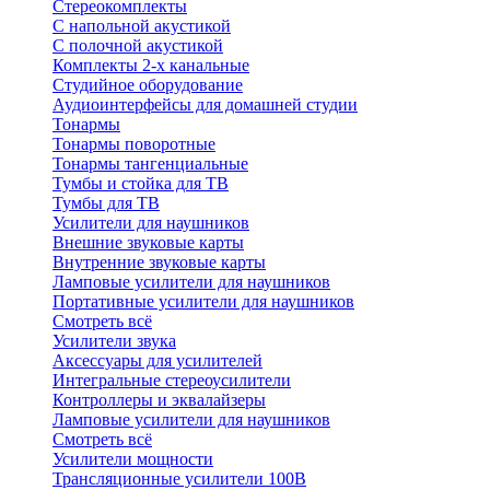
Стереокомплекты
C напольной акустикой
C полочной акустикой
Комплекты 2-х канальные
Студийное оборудование
Аудиоинтерфейсы для домашней студии
Тонармы
Тонармы поворотные
Тонармы тангенциальные
Тумбы и стойка для ТВ
Тумбы для ТВ
Усилители для наушников
Внешние звуковые карты
Внутренние звуковые карты
Ламповые усилители для наушников
Портативные усилители для наушников
Смотреть всё
Усилители звука
Аксессуары для усилителей
Интегральные стереоусилители
Контроллеры и эквалайзеры
Ламповые усилители для наушников
Смотреть всё
Усилители мощности
Трансляционные усилители 100В