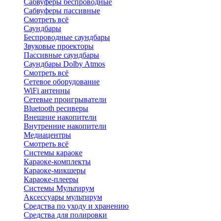
Сабвуферы беспроводные
Сабвуферы пассивные
Смотреть всё
Саундбары
Беспроводные саундбары
Звуковые проекторы
Пассивные саундбары
Саундбары Dolby Atmos
Смотреть всё
Сетевое оборудование
WiFi антенны
Сетевые проигрыватели
Bluetooth ресиверы
Внешние накопители
Внутренние накопители
Медиацентры
Смотреть всё
Системы караоке
Караоке-комплекты
Караоке-микшеры
Караоке-плееры
Системы Мультирум
Аксессуары мультирум
Средства по уходу и хранению
Средства для полировки