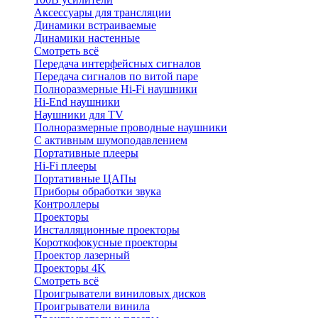
Аксессуары для трансляции
Динамики встраиваемые
Динамики настенные
Смотреть всё
Передача интерфейсных сигналов
Передача сигналов по витой паре
Полноразмерные Hi-Fi наушники
Hi-End наушники
Наушники для TV
Полноразмерные проводные наушники
С активным шумоподавлением
Портативные плееры
Hi-Fi плееры
Портативные ЦАПы
Приборы обработки звука
Контроллеры
Проекторы
Инсталляционные проекторы
Короткофокусные проекторы
Проектор лазерный
Проекторы 4K
Смотреть всё
Проигрыватели виниловых дисков
Проигрыватели винила