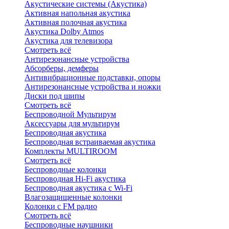
Акустические системы (Акустика)
Активная напольная акустика
Активная полочная акустика
Акустика Dolby Atmos
Акустика для телевизора
Смотреть всё
Антирезонансные устройства
Абсорберы, демферы
Антивибрационные подставки, опоры
Антирезонансные устройства и ножки
Диски под шипы
Смотреть всё
Беспроводной Мультирум
Аксессуары для мультирум
Беспроводная акустика
Беспроводная встраиваемая акустика
Комплекты MULTIROOM
Смотреть всё
Беспроводные колонки
Беспроводная Hi-Fi акустика
Беспроводная акустика с Wi-Fi
Влагозащищенные колонки
Колонки с FM радио
Смотреть всё
Беспроводные наушники