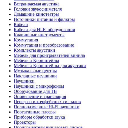
Встраиваемая акустика
Головки звукоснимателя
Домашние кинотеатры
Источники питания и фильтры
Кабели
Кабели для Hi-Fi оборудования
Клавишные инструменты
Коммутация
Коммутация и преобразование
Комплекты акустики
Мебель для проигрывателей винила
Мебель и Кронштейны
Мебель и Кронштейны для акустики
Музыкальные центры
Накладные наушники
Наушники
Наушники с микрофоном
Оборудование для ТВ
Оповещение и трансляция
Передача интерфейсных сигналов
Полноразмерные Hi-Fi наушники
Портативные плееры
Приборы обработки звука
Проекторы
Проигрыватели виниловых дисков