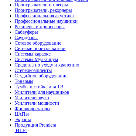
Проигрыватели и плееры
Проигрыватели, рекордеры
Профессиональная акустика
Профессиональные наушники
Ресиверы и процессоры
Сабвуферы
Саундбары
Сетевое оборудование
Сетевые проигрыватели
Системы караоке
Системы Мультирум
Средства по уходу и хранению
Стереокомплекты
Студийное оборудование
Тонармы
Тумбы и стойка для ТВ
Усилители для наушников
Усилители звука
Усилители мощности
Фонокорректоры
ЦАПы
Экраны
Продукция Premiera
HI-FI