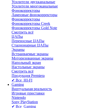
Усилители двухканальные
Усилители многоканальные
Фонокорректоры
Ламповые фонокорректоры
Фонокорректоры
Фонокорректоры Creek
Фонокорректоры Gold Note
Смотреть всё
ЦАПы
Переносные ЦАПы
Стационарные ЦАПы
Экраны
Встраиваемые экраны
Моторизованные экраны
Напольный зкран
Настольные экраны
Смотреть всё
Продукция Premiera
✔ Все HI-FI
Gaming
Виртуальная реальность
Игровые приставки
Nintendo
Sony PlayStation
✔ Все Gaming