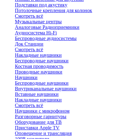
Подставки под акустику
Потолочные крепления для колонок
Смотреть всё
Музыкальные центры
Аналоговые Радиоприемники
Аудиосистема Hi-Fi
Беспроводные аудиосистемы
Док Станции
Смотреть всё
Накладные наушники
Беспроводные наушники
Костная проводимость
Проводные наушники
Наушники
Беспроводные наушники
Внутриканальные наушники
Вставные наушники
Накладные наушники
Смотреть всё
Наушники с микрофоном
Разговорные гарнитуры
Оборудование для ТВ
Приставки Apple TV
Оповещение и трансляция
100В усилители