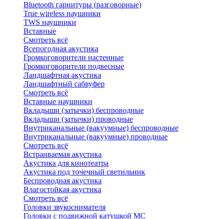
Bluetоoth гарнитуры (разговорные)
True wireless наушники
TWS наушники
Вставные
Смотреть всё
Всепогодная акустика
Громкоговорители настенные
Громкоговорители подвесные
Ландшафтная акустика
Ландшафтный сабвуфер
Смотреть всё
Вставные наушники
Вкладыши (затычки) беспроводные
Вкладыши (затычки) проводные
Внутриканальные (вакуумные) беспроводные
Внутриканальные (вакуумные) проводные
Смотреть всё
Встраиваемая акустика
Акустика для кинотеатра
Акустика под точечный светильник
Беспроводная акустика
Влагостойкая акустика
Смотреть всё
Головки звукоснимателя
Головки с подвижной катушкой MC