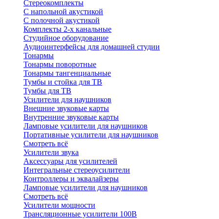
Стереокомплекты
C напольной акустикой
C полочной акустикой
Комплекты 2-х канальные
Студийное оборудование
Аудиоинтерфейсы для домашней студии
Тонармы
Тонармы поворотные
Тонармы тангенциальные
Тумбы и стойка для ТВ
Тумбы для ТВ
Усилители для наушников
Внешние звуковые карты
Внутренние звуковые карты
Ламповые усилители для наушников
Портативные усилители для наушников
Смотреть всё
Усилители звука
Аксессуары для усилителей
Интегральные стереоусилители
Контроллеры и эквалайзеры
Ламповые усилители для наушников
Смотреть всё
Усилители мощности
Трансляционные усилители 100В