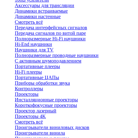
Аксессуары для трансляции
Динамики встраиваемые
Динамики настенные
Смотреть всё
Передача интерфейсных сигналов
Передача сигналов по витой паре
Полноразмерные Hi-Fi наушники
Hi-End наушники
Наушники для TV
Полноразмерные проводные наушники
С активным шумоподавлением
Портативные плееры
Hi-Fi плееры
Портативные ЦАПы
Приборы обработки звука
Контроллеры
Проекторы
Инсталляционные проекторы
Короткофокусные проекторы
Проектор лазерный
Проекторы 4K
Смотреть всё
Проигрыватели виниловых дисков
Проигрыватели винила