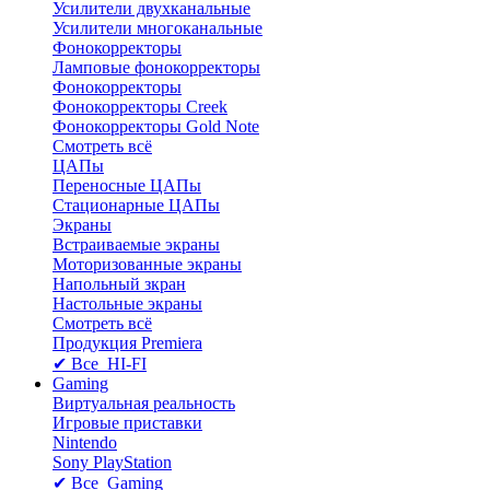
Усилители двухканальные
Усилители многоканальные
Фонокорректоры
Ламповые фонокорректоры
Фонокорректоры
Фонокорректоры Creek
Фонокорректоры Gold Note
Смотреть всё
ЦАПы
Переносные ЦАПы
Стационарные ЦАПы
Экраны
Встраиваемые экраны
Моторизованные экраны
Напольный зкран
Настольные экраны
Смотреть всё
Продукция Premiera
✔ Все HI-FI
Gaming
Виртуальная реальность
Игровые приставки
Nintendo
Sony PlayStation
✔ Все Gaming