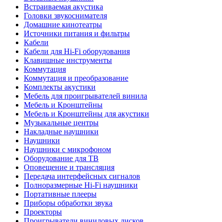
Встраиваемая акустика
Головки звукоснимателя
Домашние кинотеатры
Источники питания и фильтры
Кабели
Кабели для Hi-Fi оборудования
Клавишные инструменты
Коммутация
Коммутация и преобразование
Комплекты акустики
Мебель для проигрывателей винила
Мебель и Кронштейны
Мебель и Кронштейны для акустики
Музыкальные центры
Накладные наушники
Наушники
Наушники с микрофоном
Оборудование для ТВ
Оповещение и трансляция
Передача интерфейсных сигналов
Полноразмерные Hi-Fi наушники
Портативные плееры
Приборы обработки звука
Проекторы
Проигрыватели виниловых дисков