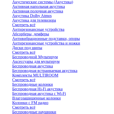
Акустические системы (Акустика)
Активная напольная акустика
Активная полочная акустика
Акустика Dolby Atmos
Акустика для телевизора
Смотреть всё
Антирезонансные устройства
Абсорберы, демферы
Антивибрационные подставки, опоры
Антирезонансные устройства и ножки
Диски под шипы
Смотреть всё
Беспроводной Мультирум
Аксессуары для мультирум
Беспроводная акустика
Беспроводная встраиваемая акустика
Комплекты MULTIROOM
Смотреть всё
Беспроводные колонки
Беспроводная Hi-Fi акустика
Беспроводная акустика с Wi-Fi
Влагозащищенные колонки
Колонки с FM радио
Смотреть всё
Беспроводные наушники