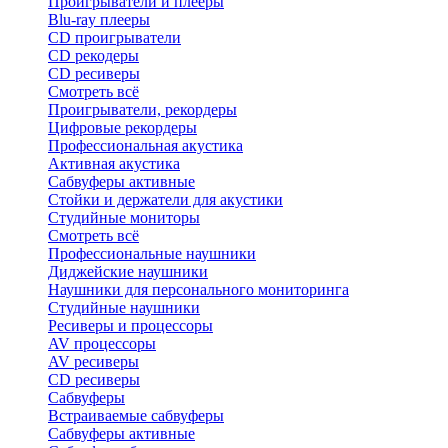
Проигрыватели и плееры
Blu-ray плееры
CD проигрыватели
CD рекодеры
CD ресиверы
Смотреть всё
Проигрыватели, рекордеры
Цифровые рекордеры
Профессиональная акустика
Активная акустика
Сабвуферы активные
Стойки и держатели для акустики
Студийные мониторы
Смотреть всё
Профессиональные наушники
Диджейские наушники
Наушники для персонального мониторинга
Студийные наушники
Ресиверы и процессоры
AV процессоры
AV ресиверы
CD ресиверы
Сабвуферы
Встраиваемые сабвуферы
Сабвуферы активные