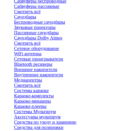
Сабвуферы беспроводные
Сабвуферы пассивные
Смотреть всё
Саундбары
Беспроводные саундбары
Звуковые проекторы
Пассивные саундбары
Саундбары Dolby Atmos
Смотреть всё
Сетевое оборудование
WiFi антенны
Сетевые проигрыватели
Bluetooth ресиверы
Внешние накопители
Внутренние накопители
Медиацентры
Смотреть всё
Системы караоке
Караоке-комплекты
Караоке-микшеры
Караоке-плееры
Системы Мультирум
Аксессуары мультирум
Средства по уходу и хранению
Средства для полировки