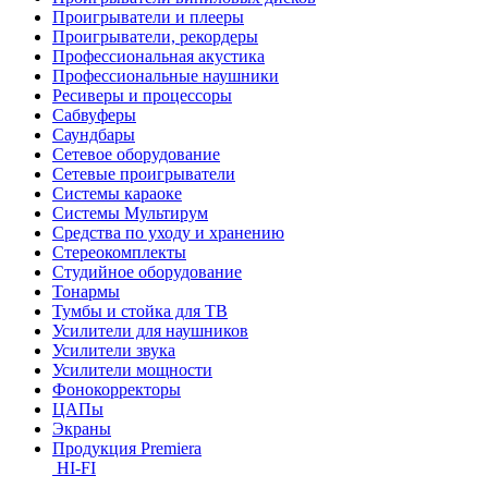
Проигрыватели и плееры
Проигрыватели, рекордеры
Профессиональная акустика
Профессиональные наушники
Ресиверы и процессоры
Сабвуферы
Саундбары
Сетевое оборудование
Сетевые проигрыватели
Системы караоке
Системы Мультирум
Средства по уходу и хранению
Стереокомплекты
Студийное оборудование
Тонармы
Тумбы и стойка для ТВ
Усилители для наушников
Усилители звука
Усилители мощности
Фонокорректоры
ЦАПы
Экраны
Продукция Premiera
HI-FI