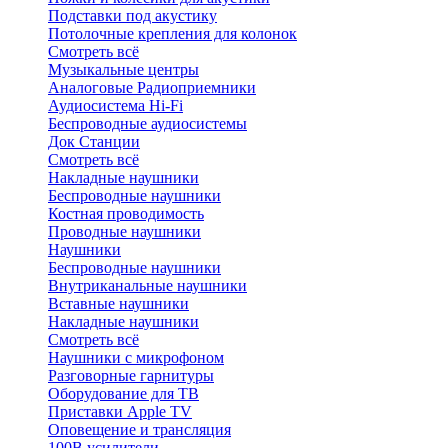
Подставки под акустику
Потолочные крепления для колонок
Смотреть всё
Музыкальные центры
Аналоговые Радиоприемники
Аудиосистема Hi-Fi
Беспроводные аудиосистемы
Док Станции
Смотреть всё
Накладные наушники
Беспроводные наушники
Костная проводимость
Проводные наушники
Наушники
Беспроводные наушники
Внутриканальные наушники
Вставные наушники
Накладные наушники
Смотреть всё
Наушники с микрофоном
Разговорные гарнитуры
Оборудование для ТВ
Приставки Apple TV
Оповещение и трансляция
100В усилители