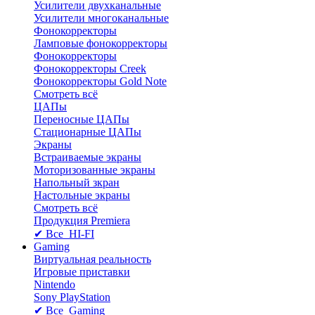
Усилители двухканальные
Усилители многоканальные
Фонокорректоры
Ламповые фонокорректоры
Фонокорректоры
Фонокорректоры Creek
Фонокорректоры Gold Note
Смотреть всё
ЦАПы
Переносные ЦАПы
Стационарные ЦАПы
Экраны
Встраиваемые экраны
Моторизованные экраны
Напольный зкран
Настольные экраны
Смотреть всё
Продукция Premiera
✔ Все HI-FI
Gaming
Виртуальная реальность
Игровые приставки
Nintendo
Sony PlayStation
✔ Все Gaming