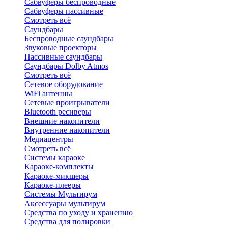
Сабвуферы беспроводные
Сабвуферы пассивные
Смотреть всё
Саундбары
Беспроводные саундбары
Звуковые проекторы
Пассивные саундбары
Саундбары Dolby Atmos
Смотреть всё
Сетевое оборудование
WiFi антенны
Сетевые проигрыватели
Bluetooth ресиверы
Внешние накопители
Внутренние накопители
Медиацентры
Смотреть всё
Системы караоке
Караоке-комплекты
Караоке-микшеры
Караоке-плееры
Системы Мультирум
Аксессуары мультирум
Средства по уходу и хранению
Средства для полировки