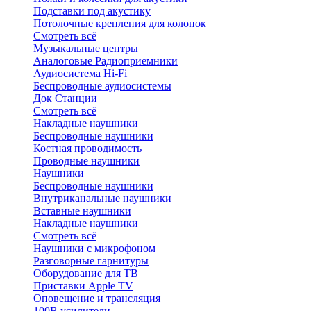
Подставки под акустику
Потолочные крепления для колонок
Смотреть всё
Музыкальные центры
Аналоговые Радиоприемники
Аудиосистема Hi-Fi
Беспроводные аудиосистемы
Док Станции
Смотреть всё
Накладные наушники
Беспроводные наушники
Костная проводимость
Проводные наушники
Наушники
Беспроводные наушники
Внутриканальные наушники
Вставные наушники
Накладные наушники
Смотреть всё
Наушники с микрофоном
Разговорные гарнитуры
Оборудование для ТВ
Приставки Apple TV
Оповещение и трансляция
100В усилители