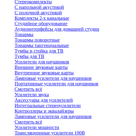
Стереокомплекты
C напольной акустикой
C полочной акустикой
Комплекты 2-х канальные
Студийное оборудование
Аудиоинтерфейсы для домашней студии
Тонармы
Тонармы поворотные
Тонармы тангенциальные
Тумбы и стойка для ТВ
Тумбы для ТВ
Усилители для наушников
Внешние звуковые карты
Внутренние звуковые карты
Ламповые усилители для наушников
Портативные усилители для наушников
Смотреть всё
Усилители звука
Аксессуары для усилителей
Интегральные стереоусилители
Контроллеры и эквалайзеры
Ламповые усилители для наушников
Смотреть всё
Усилители мощности
Трансляционные усилители 100В