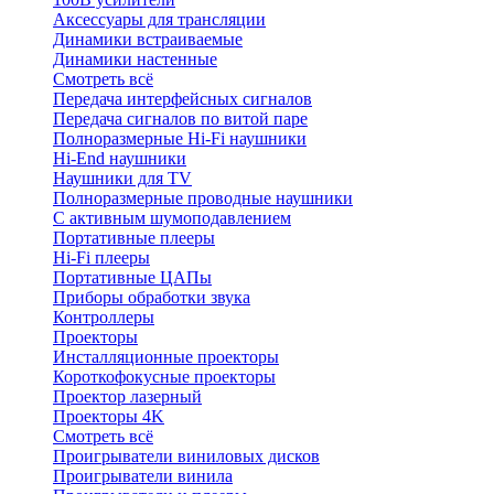
Аксессуары для трансляции
Динамики встраиваемые
Динамики настенные
Смотреть всё
Передача интерфейсных сигналов
Передача сигналов по витой паре
Полноразмерные Hi-Fi наушники
Hi-End наушники
Наушники для TV
Полноразмерные проводные наушники
С активным шумоподавлением
Портативные плееры
Hi-Fi плееры
Портативные ЦАПы
Приборы обработки звука
Контроллеры
Проекторы
Инсталляционные проекторы
Короткофокусные проекторы
Проектор лазерный
Проекторы 4K
Смотреть всё
Проигрыватели виниловых дисков
Проигрыватели винила