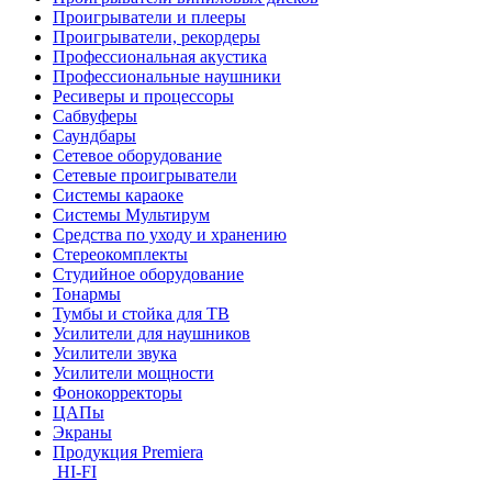
Проигрыватели и плееры
Проигрыватели, рекордеры
Профессиональная акустика
Профессиональные наушники
Ресиверы и процессоры
Сабвуферы
Саундбары
Сетевое оборудование
Сетевые проигрыватели
Системы караоке
Системы Мультирум
Средства по уходу и хранению
Стереокомплекты
Студийное оборудование
Тонармы
Тумбы и стойка для ТВ
Усилители для наушников
Усилители звука
Усилители мощности
Фонокорректоры
ЦАПы
Экраны
Продукция Premiera
HI-FI