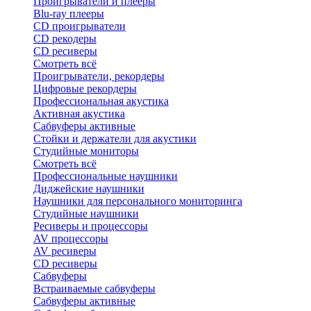
Проигрыватели и плееры
Blu-ray плееры
CD проигрыватели
CD рекодеры
CD ресиверы
Смотреть всё
Проигрыватели, рекордеры
Цифровые рекордеры
Профессиональная акустика
Активная акустика
Сабвуферы активные
Стойки и держатели для акустики
Студийные мониторы
Смотреть всё
Профессиональные наушники
Диджейские наушники
Наушники для персонального мониторинга
Студийные наушники
Ресиверы и процессоры
AV процессоры
AV ресиверы
CD ресиверы
Сабвуферы
Встраиваемые сабвуферы
Сабвуферы активные