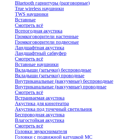
Bluetоoth гарнитуры (разговорные)
True wireless наушники
TWS наушники
Вставные
Смотреть всё
Всепогодная акустика
Громкоговорители настенные
Громкоговорители подвесные
Ландшафтная акустика
Ландшафтный сабвуфер
Смотреть всё
Вставные наушники
Вкладыши (затычки) беспроводные
Вкладыши (затычки) проводные
Внутриканальные (вакуумные) беспроводные
Внутриканальные (вакуумные) проводные
Смотреть всё
Встраиваемая акустика
Акустика для кинотеатра
Акустика под точечный светильник
Беспроводная акустика
Влагостойкая акустика
Смотреть всё
Головки звукоснимателя
Головки с подвижной катушкой MC