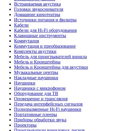
Встраиваемая акустика
Головки звукоснимателя
Домашние кинотеатры
Источники питания и фильтры
Кабели
Кабели для Hi-Fi оборудования
Клавишные инструменты
Коммутация
Коммутация и преобразование
Комплекты акустики
Мебель для проигрывателей винила
Мебель и Кронштейны
Мебель и Кронштейны для акустики
Музыкальные центры
Накладные наушники
Наушники
Наушники с микрофоном
Оборудование для ТВ
Оповещение и трансляция
Передача интерфейсных сигналов
Полноразмерные Hi-Fi наушники
Портативные плееры
Приборы обработки звука
Проекторы
Проигрыватели виниловых дисков