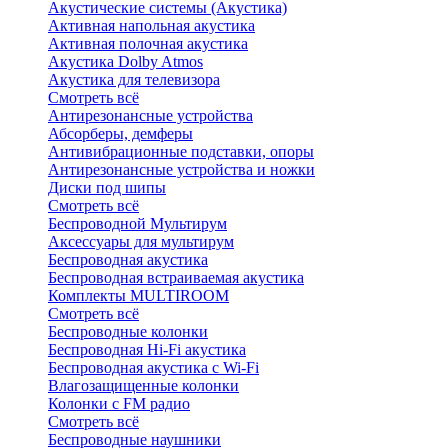
Акустические системы (Акустика)
Активная напольная акустика
Активная полочная акустика
Акустика Dolby Atmos
Акустика для телевизора
Смотреть всё
Антирезонансные устройства
Абсорберы, демферы
Антивибрационные подставки, опоры
Антирезонансные устройства и ножки
Диски под шипы
Смотреть всё
Беспроводной Мультирум
Аксессуары для мультирум
Беспроводная акустика
Беспроводная встраиваемая акустика
Комплекты MULTIROOM
Смотреть всё
Беспроводные колонки
Беспроводная Hi-Fi акустика
Беспроводная акустика с Wi-Fi
Влагозащищенные колонки
Колонки с FM радио
Смотреть всё
Беспроводные наушники