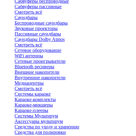
Сабвуферы беспроводные
Сабвуферы пассивные
Смотреть всё
Саундбары
Беспроводные саундбары
Звуковые проекторы
Пассивные саундбары
Саундбары Dolby Atmos
Смотреть всё
Сетевое оборудование
WiFi антенны
Сетевые проигрыватели
Bluetooth ресиверы
Внешние накопители
Внутренние накопители
Медиацентры
Смотреть всё
Системы караоке
Караоке-комплекты
Караоке-микшеры
Караоке-плееры
Системы Мультирум
Аксессуары мультирум
Средства по уходу и хранению
Средства для полировки