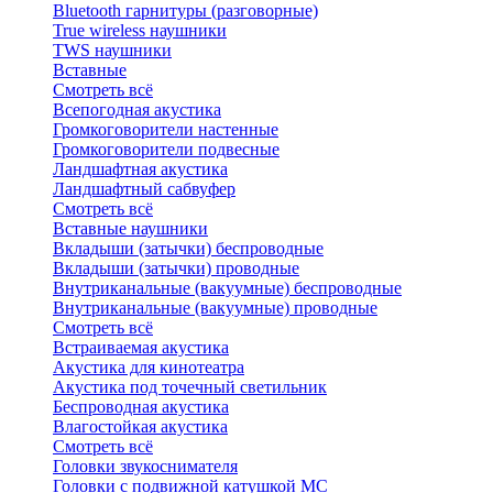
Bluetоoth гарнитуры (разговорные)
True wireless наушники
TWS наушники
Вставные
Смотреть всё
Всепогодная акустика
Громкоговорители настенные
Громкоговорители подвесные
Ландшафтная акустика
Ландшафтный сабвуфер
Смотреть всё
Вставные наушники
Вкладыши (затычки) беспроводные
Вкладыши (затычки) проводные
Внутриканальные (вакуумные) беспроводные
Внутриканальные (вакуумные) проводные
Смотреть всё
Встраиваемая акустика
Акустика для кинотеатра
Акустика под точечный светильник
Беспроводная акустика
Влагостойкая акустика
Смотреть всё
Головки звукоснимателя
Головки с подвижной катушкой MC