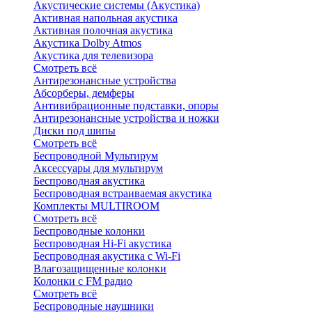
Акустические системы (Акустика)
Активная напольная акустика
Активная полочная акустика
Акустика Dolby Atmos
Акустика для телевизора
Смотреть всё
Антирезонансные устройства
Абсорберы, демферы
Антивибрационные подставки, опоры
Антирезонансные устройства и ножки
Диски под шипы
Смотреть всё
Беспроводной Мультирум
Аксессуары для мультирум
Беспроводная акустика
Беспроводная встраиваемая акустика
Комплекты MULTIROOM
Смотреть всё
Беспроводные колонки
Беспроводная Hi-Fi акустика
Беспроводная акустика с Wi-Fi
Влагозащищенные колонки
Колонки с FM радио
Смотреть всё
Беспроводные наушники