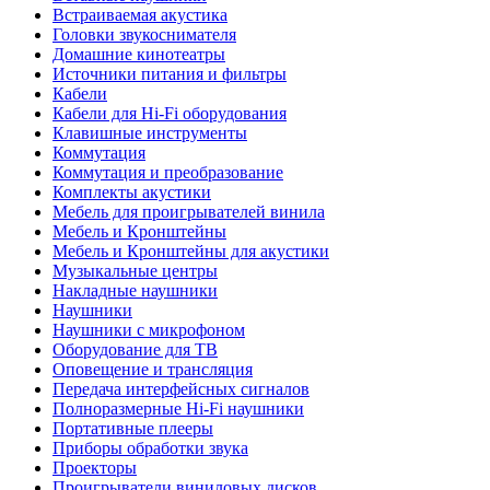
Встраиваемая акустика
Головки звукоснимателя
Домашние кинотеатры
Источники питания и фильтры
Кабели
Кабели для Hi-Fi оборудования
Клавишные инструменты
Коммутация
Коммутация и преобразование
Комплекты акустики
Мебель для проигрывателей винила
Мебель и Кронштейны
Мебель и Кронштейны для акустики
Музыкальные центры
Накладные наушники
Наушники
Наушники с микрофоном
Оборудование для ТВ
Оповещение и трансляция
Передача интерфейсных сигналов
Полноразмерные Hi-Fi наушники
Портативные плееры
Приборы обработки звука
Проекторы
Проигрыватели виниловых дисков