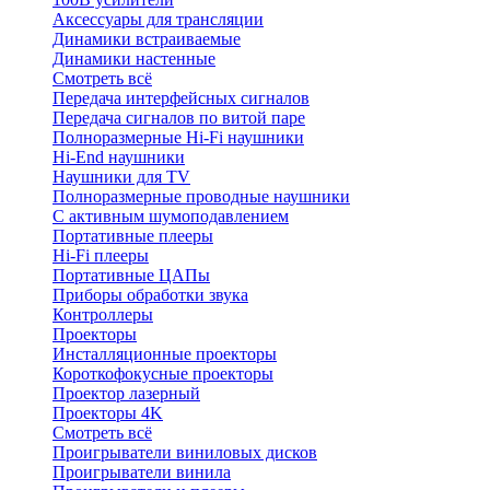
Аксессуары для трансляции
Динамики встраиваемые
Динамики настенные
Смотреть всё
Передача интерфейсных сигналов
Передача сигналов по витой паре
Полноразмерные Hi-Fi наушники
Hi-End наушники
Наушники для TV
Полноразмерные проводные наушники
С активным шумоподавлением
Портативные плееры
Hi-Fi плееры
Портативные ЦАПы
Приборы обработки звука
Контроллеры
Проекторы
Инсталляционные проекторы
Короткофокусные проекторы
Проектор лазерный
Проекторы 4K
Смотреть всё
Проигрыватели виниловых дисков
Проигрыватели винила