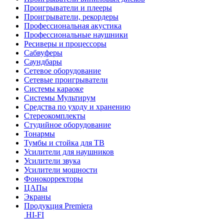
Проигрыватели и плееры
Проигрыватели, рекордеры
Профессиональная акустика
Профессиональные наушники
Ресиверы и процессоры
Сабвуферы
Саундбары
Сетевое оборудование
Сетевые проигрыватели
Системы караоке
Системы Мультирум
Средства по уходу и хранению
Стереокомплекты
Студийное оборудование
Тонармы
Тумбы и стойка для ТВ
Усилители для наушников
Усилители звука
Усилители мощности
Фонокорректоры
ЦАПы
Экраны
Продукция Premiera
HI-FI