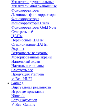
Усилители двухканальные
Усилители многоканальные
Фонокорректоры
Ламповые фонокорректоры
Фонокорректоры
Фонокорректоры Creek
Фонокорректоры Gold Note
Смотреть всё
ЦАПы
Переносные ЦАПы
Стационарные ЦАПы
Экраны
Встраиваемые экраны
Моторизованные экраны
Напольный зкран
Настольные экраны
Смотреть всё
Продукция Premiera
✔ Все HI-FI
Gaming
Виртуальная реальность
Игровые приставки
Nintendo
Sony PlayStation
✔ Все Gaming