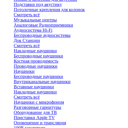
Подставки под акустику
Потолочные крепления для колонок
Смотреть всё
Музыкальные центры
Аналоговые Радиоприемники
Аудиосистема Hi-Fi
Беспроводные аудиосистемы
Док Станции
Смотреть всё
Накладные наушники
Беспроводные наушники
Костная проводимость
Проводные наушники
Наушники
Беспроводные наушники
Внутриканальные наушники
Вставные наушники
Накладные наушники
Смотреть всё
Наушники с микрофоном
Разговорные гарнитуры
Оборудование для ТВ
Приставки Apple TV
Оповещение и трансляция
100В усилители