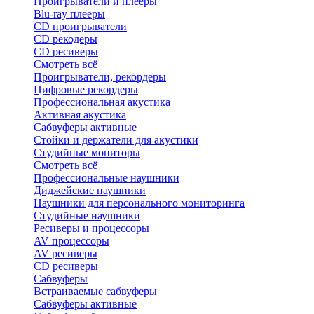
Проигрыватели и плееры
Blu-ray плееры
CD проигрыватели
CD рекодеры
CD ресиверы
Смотреть всё
Проигрыватели, рекордеры
Цифровые рекордеры
Профессиональная акустика
Активная акустика
Сабвуферы активные
Стойки и держатели для акустики
Студийные мониторы
Смотреть всё
Профессиональные наушники
Диджейские наушники
Наушники для персонального мониторинга
Студийные наушники
Ресиверы и процессоры
AV процессоры
AV ресиверы
CD ресиверы
Сабвуферы
Встраиваемые сабвуферы
Сабвуферы активные