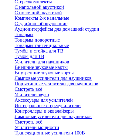
Стереокомплекты
C напольной акустикой
C полочной акустикой
Комплекты 2-х канальные
Студийное оборудование
Аудиоинтерфейсы для домашней студии
Тонармы
Тонармы поворотные
Тонармы тангенциальные
Тумбы и стойка для ТВ
Тумбы для ТВ
Усилители для наушников
Внешние звуковые карты
Внутренние звуковые карты
Ламповые усилители для наушников
Портативные усилители для наушников
Смотреть всё
Усилители звука
Аксессуары для усилителей
Интегральные стереоусилители
Контроллеры и эквалайзеры
Ламповые усилители для наушников
Смотреть всё
Усилители мощности
Трансляционные усилители 100В