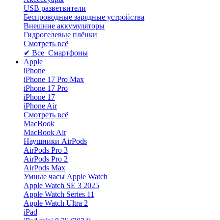
USB разветвители
Беспроводные зарядные устройства
Внешние аккумуляторы
Гидрогелевые плёнки
Смотреть всё
✔ Все Смартфоны
Apple
iPhone
iPhone 17 Pro Max
iPhone 17 Pro
iPhone 17
iPhone Air
Смотреть всё
MacBook
MacBook Air
Наушники AirPods
AirPods Pro 3
AirPods Pro 2
AirPods Max
Умные часы Apple Watch
Apple Watch SE 3 2025
Apple Watch Series 11
Apple Watch Ultra 2
iPad