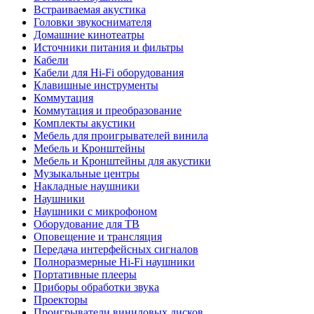
Встраиваемая акустика
Головки звукоснимателя
Домашние кинотеатры
Источники питания и фильтры
Кабели
Кабели для Hi-Fi оборудования
Клавишные инструменты
Коммутация
Коммутация и преобразование
Комплекты акустики
Мебель для проигрывателей винила
Мебель и Кронштейны
Мебель и Кронштейны для акустики
Музыкальные центры
Накладные наушники
Наушники
Наушники с микрофоном
Оборудование для ТВ
Оповещение и трансляция
Передача интерфейсных сигналов
Полноразмерные Hi-Fi наушники
Портативные плееры
Приборы обработки звука
Проекторы
Проигрыватели виниловых дисков