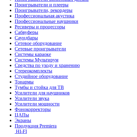
Проигрыватели и плееры
Проигрыватели, рекордеры
Профессиональная акустика
Профессиональные наушники
Ресиверы и процессоры
Сабвуферы
Саундбары
Сетевое оборудование
Сетевые проигрыватели
Системы караоке
Системы Мультирум
Средства по уходу и хранению
Стереокомплекты
Студийное оборудование
Тонармы
Тумбы и стойка для ТВ
Усилители для наушников
Усилители звука
Усилители мощности
Фонокорректоры
ЦАПы
Экраны
Продукция Premiera
HI-FI