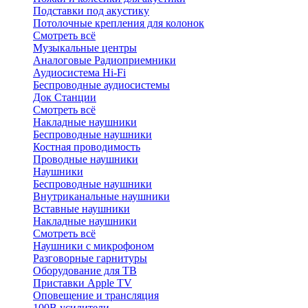
Подставки под акустику
Потолочные крепления для колонок
Смотреть всё
Музыкальные центры
Аналоговые Радиоприемники
Аудиосистема Hi-Fi
Беспроводные аудиосистемы
Док Станции
Смотреть всё
Накладные наушники
Беспроводные наушники
Костная проводимость
Проводные наушники
Наушники
Беспроводные наушники
Внутриканальные наушники
Вставные наушники
Накладные наушники
Смотреть всё
Наушники с микрофоном
Разговорные гарнитуры
Оборудование для ТВ
Приставки Apple TV
Оповещение и трансляция
100В усилители