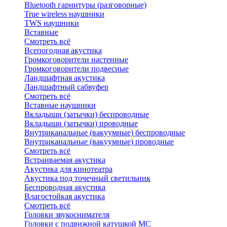
Bluetоoth гарнитуры (разговорные)
True wireless наушники
TWS наушники
Вставные
Смотреть всё
Всепогодная акустика
Громкоговорители настенные
Громкоговорители подвесные
Ландшафтная акустика
Ландшафтный сабвуфер
Смотреть всё
Вставные наушники
Вкладыши (затычки) беспроводные
Вкладыши (затычки) проводные
Внутриканальные (вакуумные) беспроводные
Внутриканальные (вакуумные) проводные
Смотреть всё
Встраиваемая акустика
Акустика для кинотеатра
Акустика под точечный светильник
Беспроводная акустика
Влагостойкая акустика
Смотреть всё
Головки звукоснимателя
Головки с подвижной катушкой MC