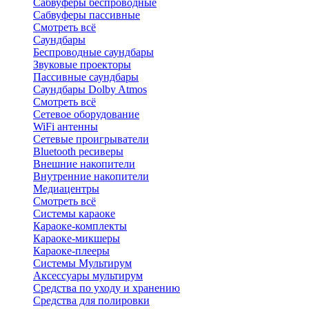
Сабвуферы беспроводные
Сабвуферы пассивные
Смотреть всё
Саундбары
Беспроводные саундбары
Звуковые проекторы
Пассивные саундбары
Саундбары Dolby Atmos
Смотреть всё
Сетевое оборудование
WiFi антенны
Сетевые проигрыватели
Bluetooth ресиверы
Внешние накопители
Внутренние накопители
Медиацентры
Смотреть всё
Системы караоке
Караоке-комплекты
Караоке-микшеры
Караоке-плееры
Системы Мультирум
Аксессуары мультирум
Средства по уходу и хранению
Средства для полировки