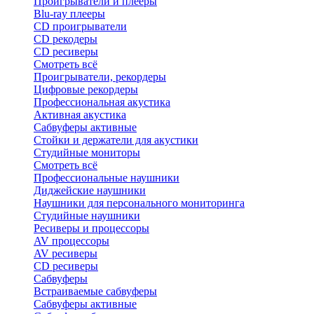
Проигрыватели и плееры
Blu-ray плееры
CD проигрыватели
CD рекодеры
CD ресиверы
Смотреть всё
Проигрыватели, рекордеры
Цифровые рекордеры
Профессиональная акустика
Активная акустика
Сабвуферы активные
Стойки и держатели для акустики
Студийные мониторы
Смотреть всё
Профессиональные наушники
Диджейские наушники
Наушники для персонального мониторинга
Студийные наушники
Ресиверы и процессоры
AV процессоры
AV ресиверы
CD ресиверы
Сабвуферы
Встраиваемые сабвуферы
Сабвуферы активные