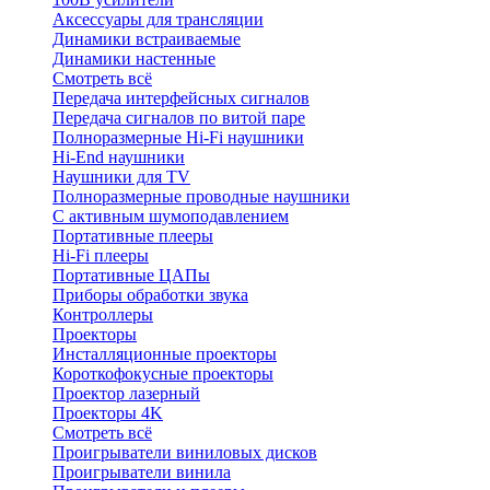
Аксессуары для трансляции
Динамики встраиваемые
Динамики настенные
Смотреть всё
Передача интерфейсных сигналов
Передача сигналов по витой паре
Полноразмерные Hi-Fi наушники
Hi-End наушники
Наушники для TV
Полноразмерные проводные наушники
С активным шумоподавлением
Портативные плееры
Hi-Fi плееры
Портативные ЦАПы
Приборы обработки звука
Контроллеры
Проекторы
Инсталляционные проекторы
Короткофокусные проекторы
Проектор лазерный
Проекторы 4K
Смотреть всё
Проигрыватели виниловых дисков
Проигрыватели винила