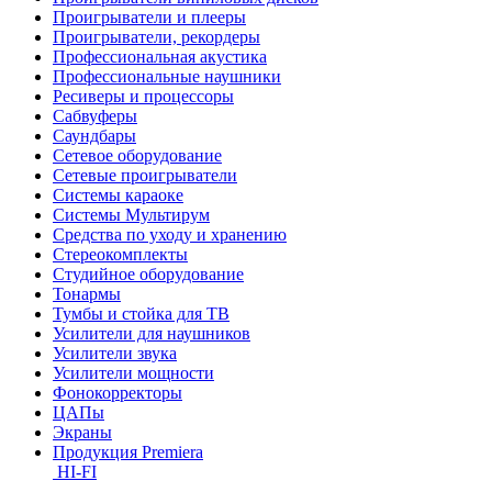
Проигрыватели и плееры
Проигрыватели, рекордеры
Профессиональная акустика
Профессиональные наушники
Ресиверы и процессоры
Сабвуферы
Саундбары
Сетевое оборудование
Сетевые проигрыватели
Системы караоке
Системы Мультирум
Средства по уходу и хранению
Стереокомплекты
Студийное оборудование
Тонармы
Тумбы и стойка для ТВ
Усилители для наушников
Усилители звука
Усилители мощности
Фонокорректоры
ЦАПы
Экраны
Продукция Premiera
HI-FI