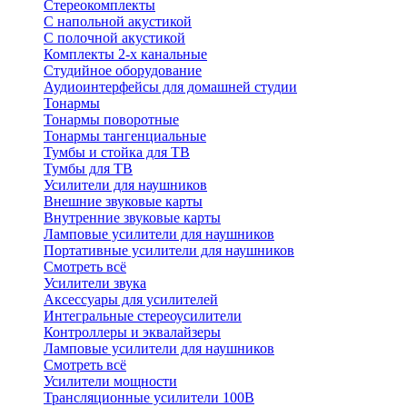
Стереокомплекты
C напольной акустикой
C полочной акустикой
Комплекты 2-х канальные
Студийное оборудование
Аудиоинтерфейсы для домашней студии
Тонармы
Тонармы поворотные
Тонармы тангенциальные
Тумбы и стойка для ТВ
Тумбы для ТВ
Усилители для наушников
Внешние звуковые карты
Внутренние звуковые карты
Ламповые усилители для наушников
Портативные усилители для наушников
Смотреть всё
Усилители звука
Аксессуары для усилителей
Интегральные стереоусилители
Контроллеры и эквалайзеры
Ламповые усилители для наушников
Смотреть всё
Усилители мощности
Трансляционные усилители 100В