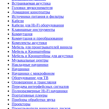
Встраиваемая акустика
Головки звукоснимателя
Домашние кинотеатры
Источники питания и фильтры
Кабели
Кабели для Hi-Fi оборудования
Клавишные инструменты
Коммутация
Коммутация и преобразование
Комплекты акустики
Мебель для проигрывателей винила
Мебель и Кронштейны
Мебель и Кронштейны для акустики
Музыкальные центры
Накладные наушники
Наушники
Наушники с микрофоном
Оборудование для ТВ
Оповещение и трансляция
Передача интерфейсных сигналов
Полноразмерные Hi-Fi наушники
Портативные плееры
Приборы обработки звука
Проекторы
Проигрыватели виниловых дисков