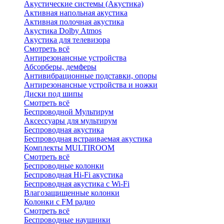
Акустические системы (Акустика)
Активная напольная акустика
Активная полочная акустика
Акустика Dolby Atmos
Акустика для телевизора
Смотреть всё
Антирезонансные устройства
Абсорберы, демферы
Антивибрационные подставки, опоры
Антирезонансные устройства и ножки
Диски под шипы
Смотреть всё
Беспроводной Мультирум
Аксессуары для мультирум
Беспроводная акустика
Беспроводная встраиваемая акустика
Комплекты MULTIROOM
Смотреть всё
Беспроводные колонки
Беспроводная Hi-Fi акустика
Беспроводная акустика с Wi-Fi
Влагозащищенные колонки
Колонки с FM радио
Смотреть всё
Беспроводные наушники