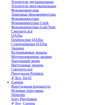
Усилители двухканальные
Усилители многоканальные
Фонокорректоры
Ламповые фонокорректоры
Фонокорректоры
Фонокорректоры Creek
Фонокорректоры Gold Note
Смотреть всё
ЦАПы
Переносные ЦАПы
Стационарные ЦАПы
Экраны
Встраиваемые экраны
Моторизованные экраны
Напольный зкран
Настольные экраны
Смотреть всё
Продукция Premiera
✔ Все HI-FI
Gaming
Виртуальная реальность
Игровые приставки
Nintendo
Sony PlayStation
✔ Все Gaming