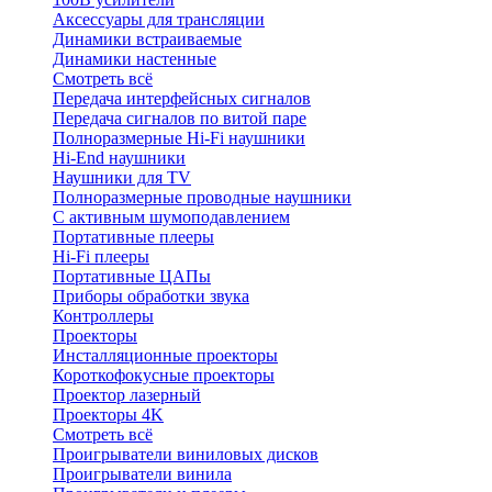
Аксессуары для трансляции
Динамики встраиваемые
Динамики настенные
Смотреть всё
Передача интерфейсных сигналов
Передача сигналов по витой паре
Полноразмерные Hi-Fi наушники
Hi-End наушники
Наушники для TV
Полноразмерные проводные наушники
С активным шумоподавлением
Портативные плееры
Hi-Fi плееры
Портативные ЦАПы
Приборы обработки звука
Контроллеры
Проекторы
Инсталляционные проекторы
Короткофокусные проекторы
Проектор лазерный
Проекторы 4K
Смотреть всё
Проигрыватели виниловых дисков
Проигрыватели винила