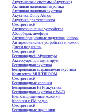
Акустические системы (Акустика)
Активная напольная акустика
Активная полочная акустика
Акустика Dolby Atmos
Акустика для телевизора
Смотреть всё
Антирезонансные устройства
Абсорберы, демферы
Антивибрационные подставки, опоры
Антирезонансные устройства и ножки
Диски под шипы
Смотреть всё
Беспроводной Мультирум
Аксессуары для мультирум
Беспроводная акустика
Беспроводная встраиваемая акустика
Комплекты MULTIROOM
Смотреть всё
Беспроводные колонки
Беспроводная Hi-Fi акустика
Беспроводная акустика с Wi-Fi
Влагозащищенные колонки
Колонки с FM радио
Смотреть всё
Беспроводные наушники