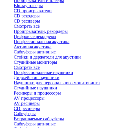
Проигрыватели и плееры
Blu-ray плееры
CD проигрыватели
CD рекодеры
CD ресиверы
Смотреть всё
Проигрыватели, рекордеры
Цифровые рекордеры
Профессиональная акустика
Активная акустика
Сабвуферы активные
Стойки и держатели для акустики
Студийные мониторы
Смотреть всё
Профессиональные наушники
Диджейские наушники
Наушники для персонального мониторинга
Студийные наушники
Ресиверы и процессоры
AV процессоры
AV ресиверы
CD ресиверы
Сабвуферы
Встраиваемые сабвуферы
Сабвуферы активные