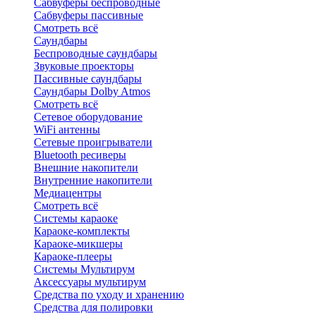
Сабвуферы беспроводные
Сабвуферы пассивные
Смотреть всё
Саундбары
Беспроводные саундбары
Звуковые проекторы
Пассивные саундбары
Саундбары Dolby Atmos
Смотреть всё
Сетевое оборудование
WiFi антенны
Сетевые проигрыватели
Bluetooth ресиверы
Внешние накопители
Внутренние накопители
Медиацентры
Смотреть всё
Системы караоке
Караоке-комплекты
Караоке-микшеры
Караоке-плееры
Системы Мультирум
Аксессуары мультирум
Средства по уходу и хранению
Средства для полировки