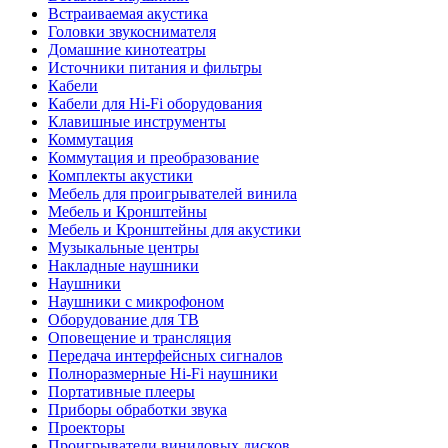
Встраиваемая акустика
Головки звукоснимателя
Домашние кинотеатры
Источники питания и фильтры
Кабели
Кабели для Hi-Fi оборудования
Клавишные инструменты
Коммутация
Коммутация и преобразование
Комплекты акустики
Мебель для проигрывателей винила
Мебель и Кронштейны
Мебель и Кронштейны для акустики
Музыкальные центры
Накладные наушники
Наушники
Наушники с микрофоном
Оборудование для ТВ
Оповещение и трансляция
Передача интерфейсных сигналов
Полноразмерные Hi-Fi наушники
Портативные плееры
Приборы обработки звука
Проекторы
Проигрыватели виниловых дисков