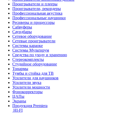
Проигрыватели и плееры
Проигрыватели, рекордеры
Профессиональная акустика
Профессиональные наушники
Ресиверы и процессоры
Сабвуферы
Саундбары
Сетевое оборудование
Сетевые проигрыватели
Системы караоке
Системы Мультирум
Средства по уходу и хранению
Стереокомплекты
Студийное оборудование
Тонармы
Тумбы и стойка для ТВ
Усилители для наушников
Усилители звука
Усилители мощности
Фонокорректоры
ЦАПы
Экраны
Продукция Premiera
HI-FI