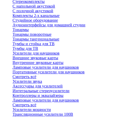
Стереокомплекты
C напольной акустикой
C полочной акустикой
Комплекты 2-х канальные
Студийное оборудование
Аудиоинтерфейсы для домашней студии
Тонармы
Тонармы поворотные
Тонармы тангенциальные
Тумбы и стойка для ТВ
Тумбы для ТВ
Усилители для наушников
Внешние звуковые карты
Внутренние звуковые карты
Ламповые усилители для наушников
Портативные усилители для наушников
Смотреть всё
Усилители звука
Аксессуары для усилителей
Интегральные стереоусилители
Контроллеры и эквалайзеры
Ламповые усилители для наушников
Смотреть всё
Усилители мощности
Трансляционные усилители 100В