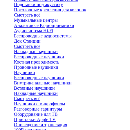
Подставки под акустику
Потолочные крепления для колонок
Смотреть всё
Музыкальные центры
Аналоговые Радиоприемники
Аудиосистема Hi-Fi
Беспроводные аудиосистемы
Док Станции
Смотреть всё
Накладные наушники
Беспроводные наушники
Костная проводимость
Проводные наушники
Наушники
Беспроводные наушники
Внутриканальные наушники
Вставные наушники
Накладные наушники
Смотреть всё
Наушники с микрофоном
Разговорные гарнитуры
Оборудование для ТВ
Приставки Apple TV
Оповещение и трансляция
100В усилители