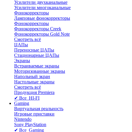
Усилители двухканальные
Усилители многоканальные
Фонокорректоры
Ламповые фонокорректоры
Фонокорректоры
Фонокорректоры Creek
Фонокорректоры Gold Note
Смотреть всё
ЦАПы
Переносные ЦАПы
Стационарные ЦАПы
Экраны
Встраиваемые экраны
Моторизованные экраны
Напольный зкран
Настольные экраны
Смотреть всё
Продукция Premiera
✔ Все HI-FI
Gaming
Виртуальная реальность
Игровые приставки
Nintendo
Sony PlayStation
✔ Все Gaming