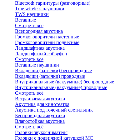
Bluetоoth гарнитуры (разговорные)
True wireless наушники
TWS наушники
Вставные
Смотреть всё
Всепогодная акустика
Громкоговорители настенные
Громкоговорители подвесные
Ландшафтная акустика
Ландшафтный сабвуфер
Смотреть всё
Вставные наушники
Вкладыши (затычки) беспроводные
Вкладыши (затычки) проводные
Внутриканальные (вакуумные) беспроводные
Внутриканальные (вакуумные) проводные
Смотреть всё
Встраиваемая акустика
Акустика для кинотеатра
Акустика под точечный светильник
Беспроводная акустика
Влагостойкая акустика
Смотреть всё
Головки звукоснимателя
Головки с подвижной катушкой MC