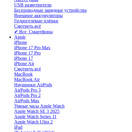
USB разветвители
Беспроводные зарядные устройства
Внешние аккумуляторы
Гидрогелевые плёнки
Смотреть всё
✔ Все Смартфоны
Apple
iPhone
iPhone 17 Pro Max
iPhone 17 Pro
iPhone 17
iPhone Air
Смотреть всё
MacBook
MacBook Air
Наушники AirPods
AirPods Pro 3
AirPods Pro 2
AirPods Max
Умные часы Apple Watch
Apple Watch SE 3 2025
Apple Watch Series 11
Apple Watch Ultra 2
iPad