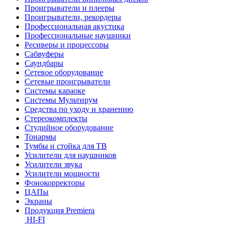
Проигрыватели и плееры
Проигрыватели, рекордеры
Профессиональная акустика
Профессиональные наушники
Ресиверы и процессоры
Сабвуферы
Саундбары
Сетевое оборудование
Сетевые проигрыватели
Системы караоке
Системы Мультирум
Средства по уходу и хранению
Стереокомплекты
Студийное оборудование
Тонармы
Тумбы и стойка для ТВ
Усилители для наушников
Усилители звука
Усилители мощности
Фонокорректоры
ЦАПы
Экраны
Продукция Premiera
HI-FI