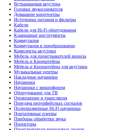
Встраиваемая акустика
Головки звукоснимателя
Домашние кинотеатры
Источники питания и фильтры
Кабели
Кабели для Hi-Fi оборудования
Клавишные инструменты
Коммутация
Коммутация и преобразование
Комплекты акустики
Мебель для проигрывателей винила
Мебель и Кронштейны
Мебель и Кронштейны для акустики
Музыкальные центры
Накладные наушники
Наушники
Наушники с микрофоном
Оборудование для ТВ
Оповещение и трансляция
Передача интерфейсных сигналов
Полноразмерные Hi-Fi наушники
Портативные плееры
Приборы обработки звука
Проекторы
Проигрыватели виниловых дисков