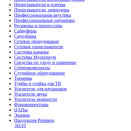
Проигрыватели и плееры
Проигрыватели, рекордеры
Профессиональная акустика
Профессиональные наушники
Ресиверы и процессоры
Сабвуферы
Саундбары
Сетевое оборудование
Сетевые проигрыватели
Системы караоке
Системы Мультирум
Средства по уходу и хранению
Стереокомплекты
Студийное оборудование
Тонармы
Тумбы и стойка для ТВ
Усилители для наушников
Усилители звука
Усилители мощности
Фонокорректоры
ЦАПы
Экраны
Продукция Premiera
HI-FI