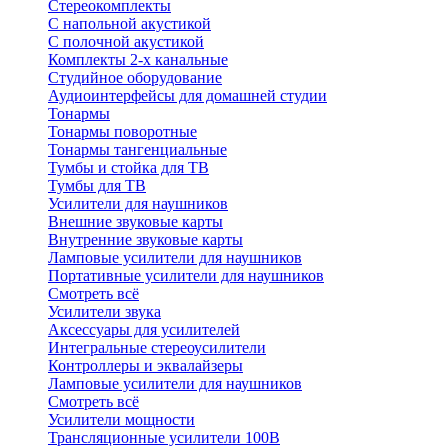
Стереокомплекты
C напольной акустикой
C полочной акустикой
Комплекты 2-х канальные
Студийное оборудование
Аудиоинтерфейсы для домашней студии
Тонармы
Тонармы поворотные
Тонармы тангенциальные
Тумбы и стойка для ТВ
Тумбы для ТВ
Усилители для наушников
Внешние звуковые карты
Внутренние звуковые карты
Ламповые усилители для наушников
Портативные усилители для наушников
Смотреть всё
Усилители звука
Аксессуары для усилителей
Интегральные стереоусилители
Контроллеры и эквалайзеры
Ламповые усилители для наушников
Смотреть всё
Усилители мощности
Трансляционные усилители 100В