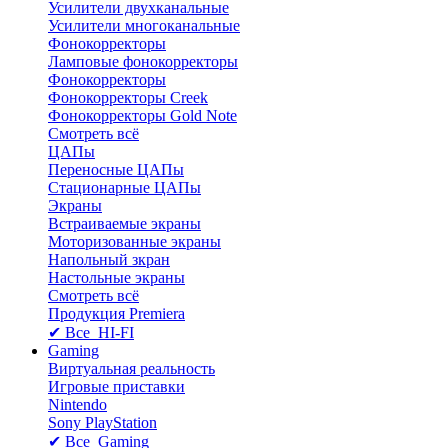
Усилители двухканальные
Усилители многоканальные
Фонокорректоры
Ламповые фонокорректоры
Фонокорректоры
Фонокорректоры Creek
Фонокорректоры Gold Note
Смотреть всё
ЦАПы
Переносные ЦАПы
Стационарные ЦАПы
Экраны
Встраиваемые экраны
Моторизованные экраны
Напольный зкран
Настольные экраны
Смотреть всё
Продукция Premiera
✔ Все HI-FI
Gaming
Виртуальная реальность
Игровые приставки
Nintendo
Sony PlayStation
✔ Все Gaming