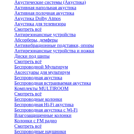
Акустические системы (Акустика)
Активная напольная акустика
Активная полочная акустика
Акустика Dolby Atmos
Акустика для телевизора
Смотреть всё
Антирезонансные устройства
Абсорберы, демферы
Антивибрационные подставки, опоры
Антирезонансные устройства и ножки
Диски под шипы
Смотреть всё
Беспроводной Мультирум
Аксессуары для мультирум
Беспроводная акустика
Беспроводная встраиваемая акустика
Комплекты MULTIROOM
Смотреть всё
Беспроводные колонки
Беспроводная Hi-Fi акустика
Беспроводная акустика с Wi-Fi
Влагозащищенные колонки
Колонки с FM радио
Смотреть всё
Беспроводные наушники