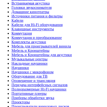
Встраиваемая акустика
Головки звукоснимателя
Домашние кинотеатры
Источники питания и фильтры
Кабели
Кабели для Hi-Fi оборудования
Клавишные инструменты
Коммутация
Коммутация и преобразование
Комплекты акустики
Мебель для проигрывателей винила
Мебель и Кронштейны
Мебель и Кронштейны для акустики
Музыкальные центры
Накладные наушники
Наушники
Наушники с микрофоном
Оборудование для ТВ
Оповещение и трансляция
Передача интерфейсных сигналов
Полноразмерные Hi-Fi наушники
Портативные плееры
Приборы обработки звука
Проекторы
Проигрыватели виниловых дисков