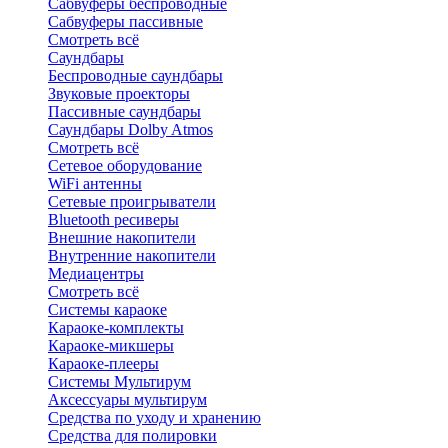
Сабвуферы беспроводные
Сабвуферы пассивные
Смотреть всё
Саундбары
Беспроводные саундбары
Звуковые проекторы
Пассивные саундбары
Саундбары Dolby Atmos
Смотреть всё
Сетевое оборудование
WiFi антенны
Сетевые проигрыватели
Bluetooth ресиверы
Внешние накопители
Внутренние накопители
Медиацентры
Смотреть всё
Системы караоке
Караоке-комплекты
Караоке-микшеры
Караоке-плееры
Системы Мультирум
Аксессуары мультирум
Средства по уходу и хранению
Средства для полировки