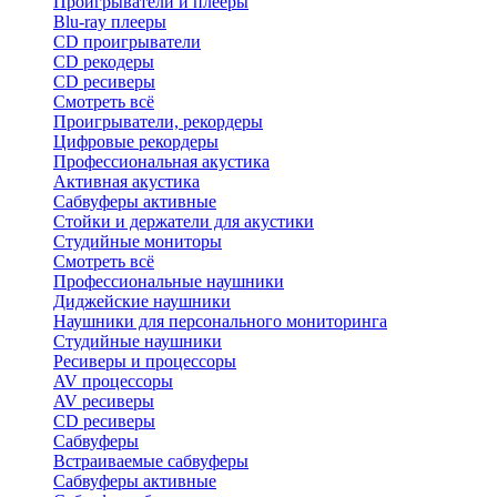
Проигрыватели и плееры
Blu-ray плееры
CD проигрыватели
CD рекодеры
CD ресиверы
Смотреть всё
Проигрыватели, рекордеры
Цифровые рекордеры
Профессиональная акустика
Активная акустика
Сабвуферы активные
Стойки и держатели для акустики
Студийные мониторы
Смотреть всё
Профессиональные наушники
Диджейские наушники
Наушники для персонального мониторинга
Студийные наушники
Ресиверы и процессоры
AV процессоры
AV ресиверы
CD ресиверы
Сабвуферы
Встраиваемые сабвуферы
Сабвуферы активные