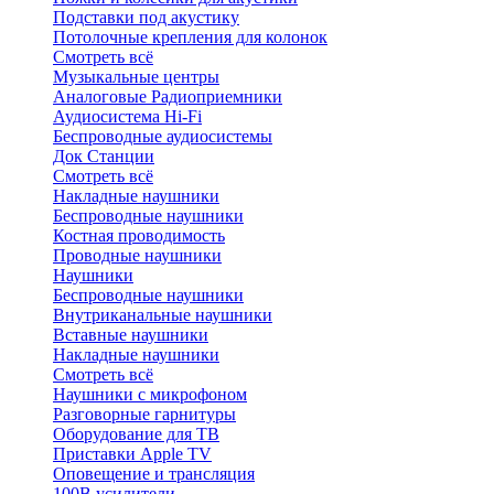
Подставки под акустику
Потолочные крепления для колонок
Смотреть всё
Музыкальные центры
Аналоговые Радиоприемники
Аудиосистема Hi-Fi
Беспроводные аудиосистемы
Док Станции
Смотреть всё
Накладные наушники
Беспроводные наушники
Костная проводимость
Проводные наушники
Наушники
Беспроводные наушники
Внутриканальные наушники
Вставные наушники
Накладные наушники
Смотреть всё
Наушники с микрофоном
Разговорные гарнитуры
Оборудование для ТВ
Приставки Apple TV
Оповещение и трансляция
100В усилители