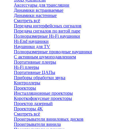
Аксессуары для трансляции
Динамики встраиваемые
Динамики настенные
Смотреть всё
Передача интерфейсных сигналов
Передача сигналов по витой паре
Полноразмерные Hi-Fi наушники
Hi-End наушники
Наушники для TV
Полноразмерные проводные наушники
С активным шумоподавлением
Портативные плееры
Hi-Fi плееры
Портативные ЦАПы
Приборы обработки звука
Контроллеры
Проекторы
Инсталляционные проекторы
Короткофокусные проекторы
Проектор лазерный
Проекторы 4K
Смотреть всё
Проигрыватели виниловых дисков
Проигрыватели винила