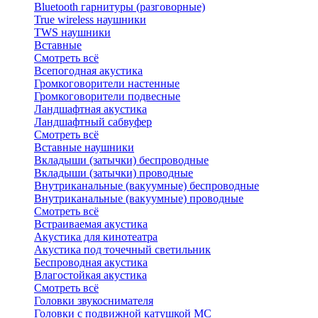
Bluetоoth гарнитуры (разговорные)
True wireless наушники
TWS наушники
Вставные
Смотреть всё
Всепогодная акустика
Громкоговорители настенные
Громкоговорители подвесные
Ландшафтная акустика
Ландшафтный сабвуфер
Смотреть всё
Вставные наушники
Вкладыши (затычки) беспроводные
Вкладыши (затычки) проводные
Внутриканальные (вакуумные) беспроводные
Внутриканальные (вакуумные) проводные
Смотреть всё
Встраиваемая акустика
Акустика для кинотеатра
Акустика под точечный светильник
Беспроводная акустика
Влагостойкая акустика
Смотреть всё
Головки звукоснимателя
Головки с подвижной катушкой MC