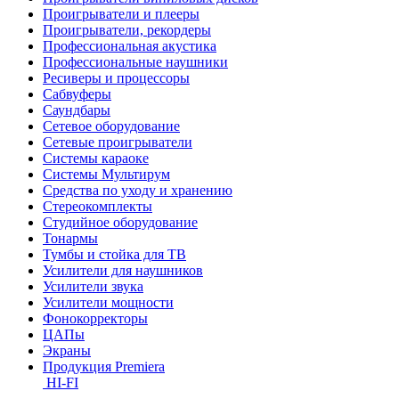
Проигрыватели и плееры
Проигрыватели, рекордеры
Профессиональная акустика
Профессиональные наушники
Ресиверы и процессоры
Сабвуферы
Саундбары
Сетевое оборудование
Сетевые проигрыватели
Системы караоке
Системы Мультирум
Средства по уходу и хранению
Стереокомплекты
Студийное оборудование
Тонармы
Тумбы и стойка для ТВ
Усилители для наушников
Усилители звука
Усилители мощности
Фонокорректоры
ЦАПы
Экраны
Продукция Premiera
HI-FI