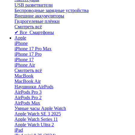
USB разветвители
Беспроводные зарядные устройства
Внешние аккумуляторы
Гидрогелевые плёнки
Смотреть всё
✔ Все Смартфоны
Apple
iPhone
iPhone 17 Pro Max
iPhone 17 Pro
iPhone 17
iPhone Air
Смотреть всё
MacBook
MacBook Air
Наушники AirPods
AirPods Pro 3
AirPods Pro 2
AirPods Max
Умные часы Apple Watch
Apple Watch SE 3 2025
Apple Watch Series 11
Apple Watch Ultra 2
iPad