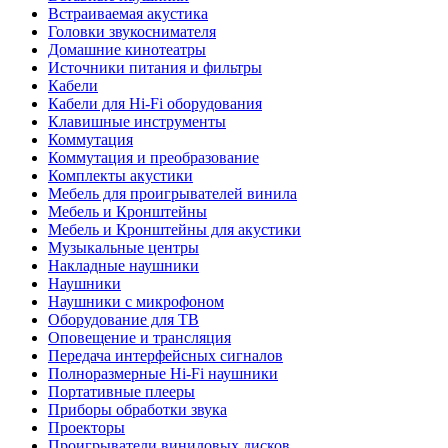
Встраиваемая акустика
Головки звукоснимателя
Домашние кинотеатры
Источники питания и фильтры
Кабели
Кабели для Hi-Fi оборудования
Клавишные инструменты
Коммутация
Коммутация и преобразование
Комплекты акустики
Мебель для проигрывателей винила
Мебель и Кронштейны
Мебель и Кронштейны для акустики
Музыкальные центры
Накладные наушники
Наушники
Наушники с микрофоном
Оборудование для ТВ
Оповещение и трансляция
Передача интерфейсных сигналов
Полноразмерные Hi-Fi наушники
Портативные плееры
Приборы обработки звука
Проекторы
Проигрыватели виниловых дисков