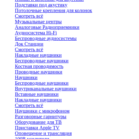
Подставки под акустику
Потолочные крепления для колонок
Смотреть всё
Музыкальные центры
Аналоговые Радиоприемники
Аудиосистема Hi-Fi
Беспроводные аудиосистемы
Док Станции
Смотреть всё
Накладные наушники
Беспроводные наушники
Костная проводимость
Проводные наушники
Наушники
Беспроводные наушники
Внутриканальные наушники
Вставные наушники
Накладные наушники
Смотреть всё
Наушники с микрофоном
Разговорные гарнитуры
Оборудование для ТВ
Приставки Apple TV
Оповещение и трансляция
100В усилители