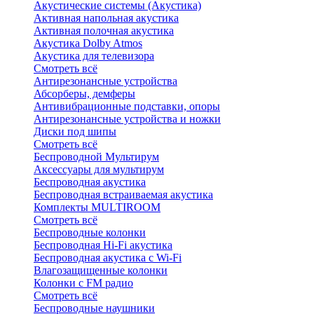
Акустические системы (Акустика)
Активная напольная акустика
Активная полочная акустика
Акустика Dolby Atmos
Акустика для телевизора
Смотреть всё
Антирезонансные устройства
Абсорберы, демферы
Антивибрационные подставки, опоры
Антирезонансные устройства и ножки
Диски под шипы
Смотреть всё
Беспроводной Мультирум
Аксессуары для мультирум
Беспроводная акустика
Беспроводная встраиваемая акустика
Комплекты MULTIROOM
Смотреть всё
Беспроводные колонки
Беспроводная Hi-Fi акустика
Беспроводная акустика с Wi-Fi
Влагозащищенные колонки
Колонки с FM радио
Смотреть всё
Беспроводные наушники