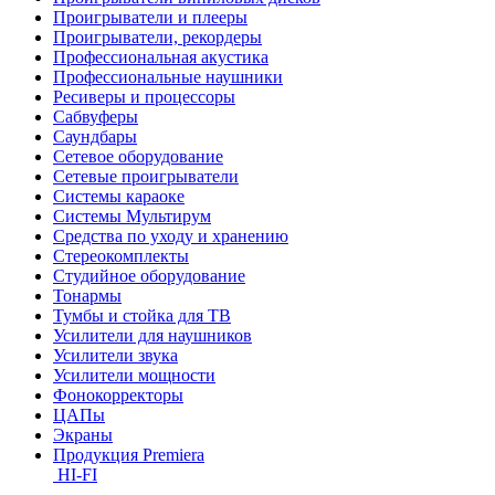
Проигрыватели и плееры
Проигрыватели, рекордеры
Профессиональная акустика
Профессиональные наушники
Ресиверы и процессоры
Сабвуферы
Саундбары
Сетевое оборудование
Сетевые проигрыватели
Системы караоке
Системы Мультирум
Средства по уходу и хранению
Стереокомплекты
Студийное оборудование
Тонармы
Тумбы и стойка для ТВ
Усилители для наушников
Усилители звука
Усилители мощности
Фонокорректоры
ЦАПы
Экраны
Продукция Premiera
HI-FI