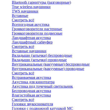
Bluetоoth гарнитуры (разговорные)
True wireless наушники
TWS наушники
Вставные
Смотреть всё
Всепогодная акустика
Громкоговорители настенные
Громкоговорители подвесные
Ландшафтная акустика
Ландшафтный сабвуфер
Смотреть всё
Вставные наушники
Вкладыши (затычки) беспроводные
Вкладыши (затычки) проводные
Внутриканальные (вакуумные) беспроводные
Внутриканальные (вакуумные) проводные
Смотреть всё
Встраиваемая акустика
Акустика для кинотеатра
Акустика под точечный светильник
Беспроводная акустика
Влагостойкая акустика
Смотреть всё
Головки звукоснимателя
Головки с подвижной катушкой MC