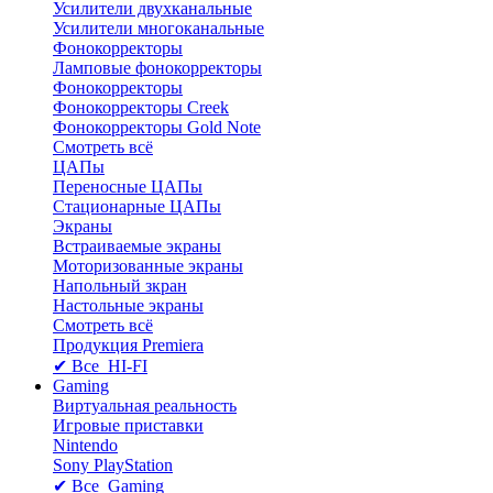
Усилители двухканальные
Усилители многоканальные
Фонокорректоры
Ламповые фонокорректоры
Фонокорректоры
Фонокорректоры Creek
Фонокорректоры Gold Note
Смотреть всё
ЦАПы
Переносные ЦАПы
Стационарные ЦАПы
Экраны
Встраиваемые экраны
Моторизованные экраны
Напольный зкран
Настольные экраны
Смотреть всё
Продукция Premiera
✔ Все HI-FI
Gaming
Виртуальная реальность
Игровые приставки
Nintendo
Sony PlayStation
✔ Все Gaming