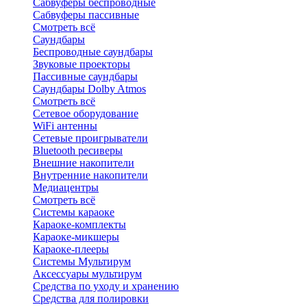
Сабвуферы беспроводные
Сабвуферы пассивные
Смотреть всё
Саундбары
Беспроводные саундбары
Звуковые проекторы
Пассивные саундбары
Саундбары Dolby Atmos
Смотреть всё
Сетевое оборудование
WiFi антенны
Сетевые проигрыватели
Bluetooth ресиверы
Внешние накопители
Внутренние накопители
Медиацентры
Смотреть всё
Системы караоке
Караоке-комплекты
Караоке-микшеры
Караоке-плееры
Системы Мультирум
Аксессуары мультирум
Средства по уходу и хранению
Средства для полировки