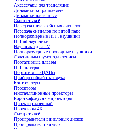
Аксессуары для трансляции
Динамики встраиваемые
Динамики настенные
Смотреть всё
Передача интерфейсных сигналов
Передача сигналов по витой паре
Полноразмерные Hi-Fi наушники
Hi-End наушники
Наушники для TV
Полноразмерные проводные наушники
С активным шумоподавлением
Портативные плееры
Hi-Fi плееры
Портативные ЦАПы
Приборы обработки звука
Контроллеры
Проекторы
Инсталляционные проекторы
Короткофокусные проекторы
Проектор лазерный
Проекторы 4K
Смотреть всё
Проигрыватели виниловых дисков
Проигрыватели винила