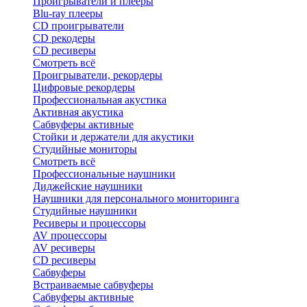
Проигрыватели и плееры
Blu-ray плееры
CD проигрыватели
CD рекодеры
CD ресиверы
Смотреть всё
Проигрыватели, рекордеры
Цифровые рекордеры
Профессиональная акустика
Активная акустика
Сабвуферы активные
Стойки и держатели для акустики
Студийные мониторы
Смотреть всё
Профессиональные наушники
Диджейские наушники
Наушники для персонального мониторинга
Студийные наушники
Ресиверы и процессоры
AV процессоры
AV ресиверы
CD ресиверы
Сабвуферы
Встраиваемые сабвуферы
Сабвуферы активные