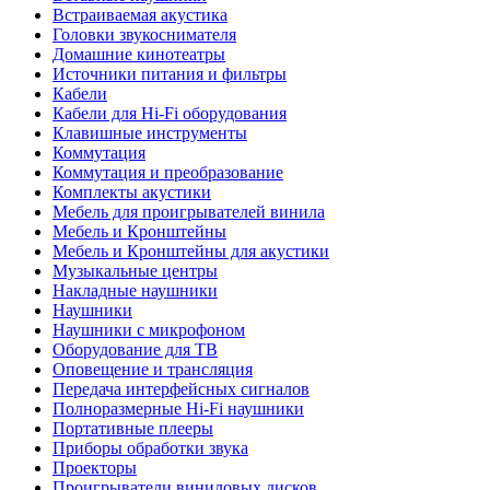
Встраиваемая акустика
Головки звукоснимателя
Домашние кинотеатры
Источники питания и фильтры
Кабели
Кабели для Hi-Fi оборудования
Клавишные инструменты
Коммутация
Коммутация и преобразование
Комплекты акустики
Мебель для проигрывателей винила
Мебель и Кронштейны
Мебель и Кронштейны для акустики
Музыкальные центры
Накладные наушники
Наушники
Наушники с микрофоном
Оборудование для ТВ
Оповещение и трансляция
Передача интерфейсных сигналов
Полноразмерные Hi-Fi наушники
Портативные плееры
Приборы обработки звука
Проекторы
Проигрыватели виниловых дисков