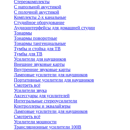
Стереокомплекты
C напольной акустикой
C полочной акустикой
Комплекты 2-х канальные
Студийное оборудование
Аудиоинтерфейсы для домашней студии
Тонармы
Тонармы поворотные
Тонармы тангенциальные
Тумбы и стойка для ТВ
Тумбы для ТВ
Усилители для наушников
Внешние звуковые карты
Внутренние звуковые карты
Ламповые усилители для наушников
Портативные усилители для наушников
Смотреть всё
Усилители звука
Аксессуары для усилителей
Интегральные стереоусилители
Контроллеры и эквалайзеры
Ламповые усилители для наушников
Смотреть всё
Усилители мощности
Трансляционные усилители 100В