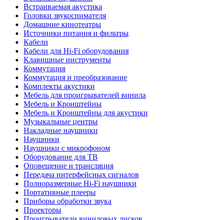
Встраиваемая акустика
Головки звукоснимателя
Домашние кинотеатры
Источники питания и фильтры
Кабели
Кабели для Hi-Fi оборудования
Клавишные инструменты
Коммутация
Коммутация и преобразование
Комплекты акустики
Мебель для проигрывателей винила
Мебель и Кронштейны
Мебель и Кронштейны для акустики
Музыкальные центры
Накладные наушники
Наушники
Наушники с микрофоном
Оборудование для ТВ
Оповещение и трансляция
Передача интерфейсных сигналов
Полноразмерные Hi-Fi наушники
Портативные плееры
Приборы обработки звука
Проекторы
Проигрыватели виниловых дисков