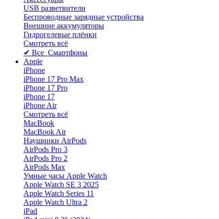
USB разветвители
Беспроводные зарядные устройства
Внешние аккумуляторы
Гидрогелевые плёнки
Смотреть всё
✔ Все Смартфоны
Apple
iPhone
iPhone 17 Pro Max
iPhone 17 Pro
iPhone 17
iPhone Air
Смотреть всё
MacBook
MacBook Air
Наушники AirPods
AirPods Pro 3
AirPods Pro 2
AirPods Max
Умные часы Apple Watch
Apple Watch SE 3 2025
Apple Watch Series 11
Apple Watch Ultra 2
iPad