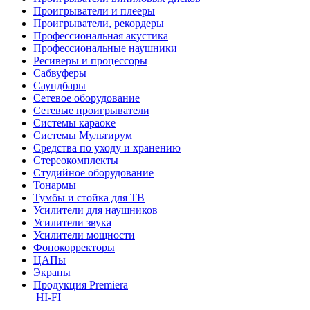
Проигрыватели и плееры
Проигрыватели, рекордеры
Профессиональная акустика
Профессиональные наушники
Ресиверы и процессоры
Сабвуферы
Саундбары
Сетевое оборудование
Сетевые проигрыватели
Системы караоке
Системы Мультирум
Средства по уходу и хранению
Стереокомплекты
Студийное оборудование
Тонармы
Тумбы и стойка для ТВ
Усилители для наушников
Усилители звука
Усилители мощности
Фонокорректоры
ЦАПы
Экраны
Продукция Premiera
HI-FI