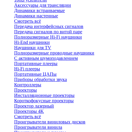
Аксессуары для трансляции
Динамики встраиваемые
Динамики настенные
Смотреть всё
Передача интерфейсных сигналов
Передача сигналов по витой паре
Полноразмерные Hi-Fi наушники
Hi-End наушники
Наушники для TV
Полноразмерные проводные наушники
С активным шумоподавлением
Портативные плееры
Hi-Fi плееры
Портативные ЦАПы
Приборы обработки звука
Контроллеры
Проекторы
Инсталляционные проекторы
Короткофокусные проекторы
Проектор лазерный
Проекторы 4K
Смотреть всё
Проигрыватели виниловых дисков
Проигрыватели винила