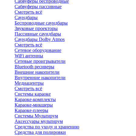
Сабвуферы беспроводные
Сабвуферы пассивные
Смотреть всё
Саундбары
Беспроводные саундбары
Звуковые проекторы
Пассивные саундбары
Саундбары Dolby Atmos
Смотреть всё
Сетевое оборудование
WiFi антенны
Сетевые проигрыватели
Bluetooth ресиверы
Внешние накопители
Внутренние накопители
Медиацентры
Смотреть всё
Системы караоке
Караоке-комплекты
Караоке-микшеры
Караоке-плееры
Системы Мультирум
Аксессуары мультирум
Средства по уходу и хранению
Средства для полировки