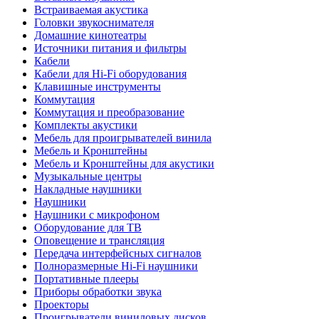
Встраиваемая акустика
Головки звукоснимателя
Домашние кинотеатры
Источники питания и фильтры
Кабели
Кабели для Hi-Fi оборудования
Клавишные инструменты
Коммутация
Коммутация и преобразование
Комплекты акустики
Мебель для проигрывателей винила
Мебель и Кронштейны
Мебель и Кронштейны для акустики
Музыкальные центры
Накладные наушники
Наушники
Наушники с микрофоном
Оборудование для ТВ
Оповещение и трансляция
Передача интерфейсных сигналов
Полноразмерные Hi-Fi наушники
Портативные плееры
Приборы обработки звука
Проекторы
Проигрыватели виниловых дисков