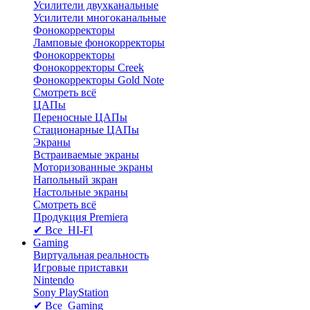
Усилители двухканальные
Усилители многоканальные
Фонокорректоры
Ламповые фонокорректоры
Фонокорректоры
Фонокорректоры Creek
Фонокорректоры Gold Note
Смотреть всё
ЦАПы
Переносные ЦАПы
Стационарные ЦАПы
Экраны
Встраиваемые экраны
Моторизованные экраны
Напольный зкран
Настольные экраны
Смотреть всё
Продукция Premiera
✔ Все HI-FI
Gaming
Виртуальная реальность
Игровые приставки
Nintendo
Sony PlayStation
✔ Все Gaming