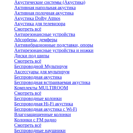
Акустические системы (Акустика)
Активная напольная акустика
Активная полочная акустика
Акустика Dolby Atmos
Акустика для телевизора
Смотреть всё
Антирезонансные устройства
Абсорберы, демферы
Антивибрационные подставки, опоры
Антирезонансные устройства и ножки
Диски под шипы
Смотреть всё
Беспроводной Мультирум
Аксессуары для мультирум
Беспроводная акустика
Беспроводная встраиваемая акустика
Комплекты MULTIROOM
Смотреть всё
Беспроводные колонки
Беспроводная Hi-Fi акустика
Беспроводная акустика с Wi-Fi
Влагозащищенные колонки
Колонки с FM радио
Смотреть всё
Беспроводные наушники