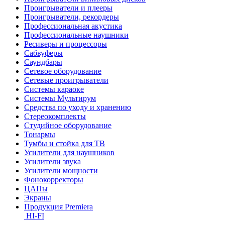
Проигрыватели и плееры
Проигрыватели, рекордеры
Профессиональная акустика
Профессиональные наушники
Ресиверы и процессоры
Сабвуферы
Саундбары
Сетевое оборудование
Сетевые проигрыватели
Системы караоке
Системы Мультирум
Средства по уходу и хранению
Стереокомплекты
Студийное оборудование
Тонармы
Тумбы и стойка для ТВ
Усилители для наушников
Усилители звука
Усилители мощности
Фонокорректоры
ЦАПы
Экраны
Продукция Premiera
HI-FI