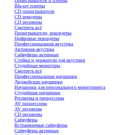
Проигрыватели и плееры
Blu-ray плееры
CD проигрыватели
CD рекодеры
CD ресиверы
Смотреть всё
Проигрыватели, рекордеры
Цифровые рекордеры
Профессиональная акустика
Активная акустика
Сабвуферы активные
Стойки и держатели для акустики
Студийные мониторы
Смотреть всё
Профессиональные наушники
Диджейские наушники
Наушники для персонального мониторинга
Студийные наушники
Ресиверы и процессоры
AV процессоры
AV ресиверы
CD ресиверы
Сабвуферы
Встраиваемые сабвуферы
Сабвуферы активные