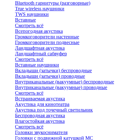
Bluetоoth гарнитуры (разговорные)
True wireless наушники
TWS наушники
Вставные
Смотреть всё
Всепогодная акустика
Громкоговорители настенные
Громкоговорители подвесные
Ландшафтная акустика
Ландшафтный сабвуфер
Смотреть всё
Вставные наушники
Вкладыши (затычки) беспроводные
Вкладыши (затычки) проводные
Внутриканальные (вакуумные) беспроводные
Внутриканальные (вакуумные) проводные
Смотреть всё
Встраиваемая акустика
Акустика для кинотеатра
Акустика под точечный светильник
Беспроводная акустика
Влагостойкая акустика
Смотреть всё
Головки звукоснимателя
Головки с подвижной катушкой MC