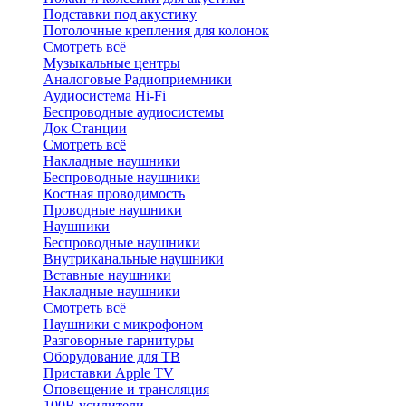
Подставки под акустику
Потолочные крепления для колонок
Смотреть всё
Музыкальные центры
Аналоговые Радиоприемники
Аудиосистема Hi-Fi
Беспроводные аудиосистемы
Док Станции
Смотреть всё
Накладные наушники
Беспроводные наушники
Костная проводимость
Проводные наушники
Наушники
Беспроводные наушники
Внутриканальные наушники
Вставные наушники
Накладные наушники
Смотреть всё
Наушники с микрофоном
Разговорные гарнитуры
Оборудование для ТВ
Приставки Apple TV
Оповещение и трансляция
100В усилители