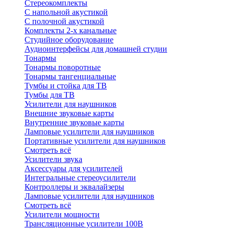
Стереокомплекты
C напольной акустикой
C полочной акустикой
Комплекты 2-х канальные
Студийное оборудование
Аудиоинтерфейсы для домашней студии
Тонармы
Тонармы поворотные
Тонармы тангенциальные
Тумбы и стойка для ТВ
Тумбы для ТВ
Усилители для наушников
Внешние звуковые карты
Внутренние звуковые карты
Ламповые усилители для наушников
Портативные усилители для наушников
Смотреть всё
Усилители звука
Аксессуары для усилителей
Интегральные стереоусилители
Контроллеры и эквалайзеры
Ламповые усилители для наушников
Смотреть всё
Усилители мощности
Трансляционные усилители 100В