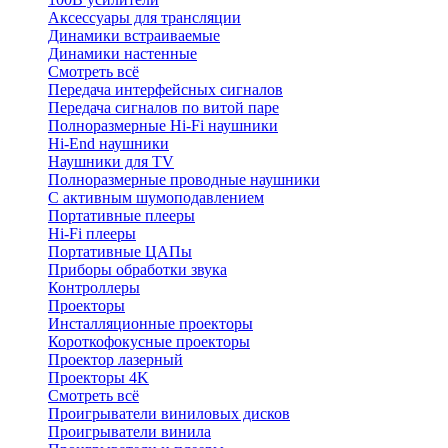
Аксессуары для трансляции
Динамики встраиваемые
Динамики настенные
Смотреть всё
Передача интерфейсных сигналов
Передача сигналов по витой паре
Полноразмерные Hi-Fi наушники
Hi-End наушники
Наушники для TV
Полноразмерные проводные наушники
С активным шумоподавлением
Портативные плееры
Hi-Fi плееры
Портативные ЦАПы
Приборы обработки звука
Контроллеры
Проекторы
Инсталляционные проекторы
Короткофокусные проекторы
Проектор лазерный
Проекторы 4K
Смотреть всё
Проигрыватели виниловых дисков
Проигрыватели винила