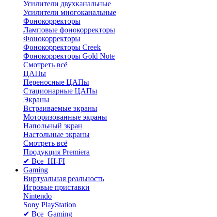
Усилители двухканальные
Усилители многоканальные
Фонокорректоры
Ламповые фонокорректоры
Фонокорректоры
Фонокорректоры Creek
Фонокорректоры Gold Note
Смотреть всё
ЦАПы
Переносные ЦАПы
Стационарные ЦАПы
Экраны
Встраиваемые экраны
Моторизованные экраны
Напольный зкран
Настольные экраны
Смотреть всё
Продукция Premiera
✔ Все HI-FI
Gaming
Виртуальная реальность
Игровые приставки
Nintendo
Sony PlayStation
✔ Все Gaming