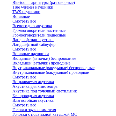
Bluetоoth гарнитуры (разговорные)
True wireless наушники
TWS наушники
Вставные
Смотреть всё
Всепогодная акустика
Громкоговорители настенные
Громкоговорители подвесные
Ландшафтная акустика
Ландшафтный сабвуфер
Смотреть всё
Вставные наушники
Вкладыши (затычки) беспроводные
Вкладыши (затычки) проводные
Внутриканальные (вакуумные) беспроводные
Внутриканальные (вакуумные) проводные
Смотреть всё
Встраиваемая акустика
Акустика для кинотеатра
Акустика под точечный светильник
Беспроводная акустика
Влагостойкая акустика
Смотреть всё
Головки звукоснимателя
Головки с подвижной катушкой MC