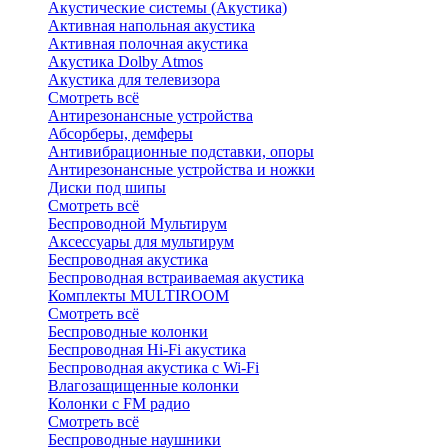
Акустические системы (Акустика)
Активная напольная акустика
Активная полочная акустика
Акустика Dolby Atmos
Акустика для телевизора
Смотреть всё
Антирезонансные устройства
Абсорберы, демферы
Антивибрационные подставки, опоры
Антирезонансные устройства и ножки
Диски под шипы
Смотреть всё
Беспроводной Мультирум
Аксессуары для мультирум
Беспроводная акустика
Беспроводная встраиваемая акустика
Комплекты MULTIROOM
Смотреть всё
Беспроводные колонки
Беспроводная Hi-Fi акустика
Беспроводная акустика с Wi-Fi
Влагозащищенные колонки
Колонки с FM радио
Смотреть всё
Беспроводные наушники