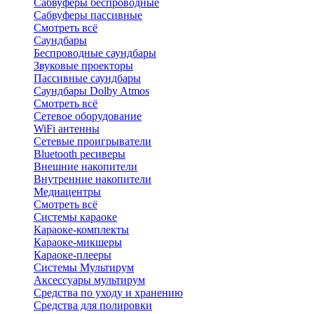
Сабвуферы беспроводные
Сабвуферы пассивные
Смотреть всё
Саундбары
Беспроводные саундбары
Звуковые проекторы
Пассивные саундбары
Саундбары Dolby Atmos
Смотреть всё
Сетевое оборудование
WiFi антенны
Сетевые проигрыватели
Bluetooth ресиверы
Внешние накопители
Внутренние накопители
Медиацентры
Смотреть всё
Системы караоке
Караоке-комплекты
Караоке-микшеры
Караоке-плееры
Системы Мультирум
Аксессуары мультирум
Средства по уходу и хранению
Средства для полировки