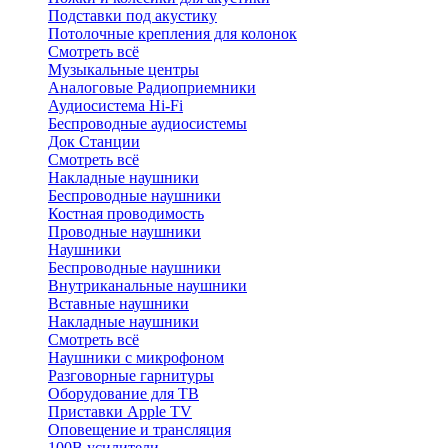
Подставки под акустику
Потолочные крепления для колонок
Смотреть всё
Музыкальные центры
Аналоговые Радиоприемники
Аудиосистема Hi-Fi
Беспроводные аудиосистемы
Док Станции
Смотреть всё
Накладные наушники
Беспроводные наушники
Костная проводимость
Проводные наушники
Наушники
Беспроводные наушники
Внутриканальные наушники
Вставные наушники
Накладные наушники
Смотреть всё
Наушники с микрофоном
Разговорные гарнитуры
Оборудование для ТВ
Приставки Apple TV
Оповещение и трансляция
100В усилители