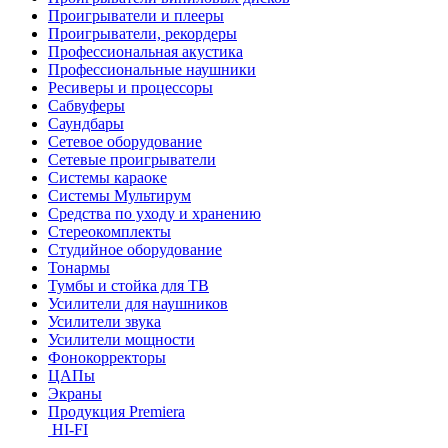
Проигрыватели и плееры
Проигрыватели, рекордеры
Профессиональная акустика
Профессиональные наушники
Ресиверы и процессоры
Сабвуферы
Саундбары
Сетевое оборудование
Сетевые проигрыватели
Системы караоке
Системы Мультирум
Средства по уходу и хранению
Стереокомплекты
Студийное оборудование
Тонармы
Тумбы и стойка для ТВ
Усилители для наушников
Усилители звука
Усилители мощности
Фонокорректоры
ЦАПы
Экраны
Продукция Premiera
HI-FI