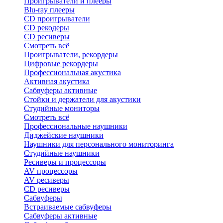
Проигрыватели и плееры
Blu-ray плееры
CD проигрыватели
CD рекодеры
CD ресиверы
Смотреть всё
Проигрыватели, рекордеры
Цифровые рекордеры
Профессиональная акустика
Активная акустика
Сабвуферы активные
Стойки и держатели для акустики
Студийные мониторы
Смотреть всё
Профессиональные наушники
Диджейские наушники
Наушники для персонального мониторинга
Студийные наушники
Ресиверы и процессоры
AV процессоры
AV ресиверы
CD ресиверы
Сабвуферы
Встраиваемые сабвуферы
Сабвуферы активные