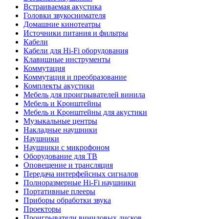
Встраиваемая акустика
Головки звукоснимателя
Домашние кинотеатры
Источники питания и фильтры
Кабели
Кабели для Hi-Fi оборудования
Клавишные инструменты
Коммутация
Коммутация и преобразование
Комплекты акустики
Мебель для проигрывателей винила
Мебель и Кронштейны
Мебель и Кронштейны для акустики
Музыкальные центры
Накладные наушники
Наушники
Наушники с микрофоном
Оборудование для ТВ
Оповещение и трансляция
Передача интерфейсных сигналов
Полноразмерные Hi-Fi наушники
Портативные плееры
Приборы обработки звука
Проекторы
Проигрыватели виниловых дисков