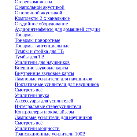
Стереокомплекты
C напольной акустикой
C полочной акустикой
Комплекты 2-х канальные
Студийное оборудование
Аудиоинтерфейсы для домашней студии
Тонармы
Тонармы поворотные
Тонармы тангенциальные
Тумбы и стойка для ТВ
Тумбы для ТВ
Усилители для наушников
Внешние звуковые карты
Внутренние звуковые карты
Ламповые усилители для наушников
Портативные усилители для наушников
Смотреть всё
Усилители звука
Аксессуары для усилителей
Интегральные стереоусилители
Контроллеры и эквалайзеры
Ламповые усилители для наушников
Смотреть всё
Усилители мощности
Трансляционные усилители 100В