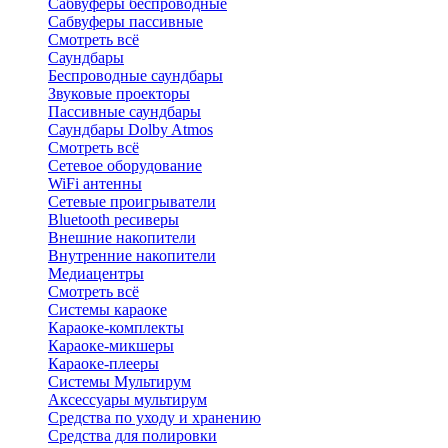
Сабвуферы беспроводные
Сабвуферы пассивные
Смотреть всё
Саундбары
Беспроводные саундбары
Звуковые проекторы
Пассивные саундбары
Саундбары Dolby Atmos
Смотреть всё
Сетевое оборудование
WiFi антенны
Сетевые проигрыватели
Bluetooth ресиверы
Внешние накопители
Внутренние накопители
Медиацентры
Смотреть всё
Системы караоке
Караоке-комплекты
Караоке-микшеры
Караоке-плееры
Системы Мультирум
Аксессуары мультирум
Средства по уходу и хранению
Средства для полировки