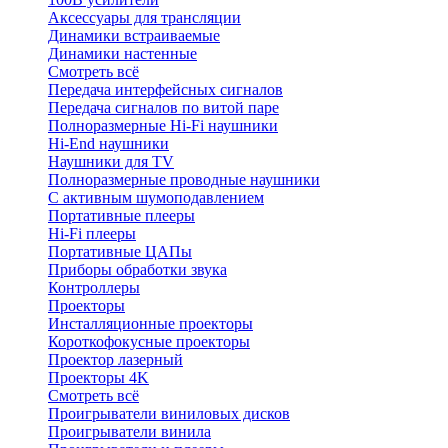
Аксессуары для трансляции
Динамики встраиваемые
Динамики настенные
Смотреть всё
Передача интерфейсных сигналов
Передача сигналов по витой паре
Полноразмерные Hi-Fi наушники
Hi-End наушники
Наушники для TV
Полноразмерные проводные наушники
С активным шумоподавлением
Портативные плееры
Hi-Fi плееры
Портативные ЦАПы
Приборы обработки звука
Контроллеры
Проекторы
Инсталляционные проекторы
Короткофокусные проекторы
Проектор лазерный
Проекторы 4K
Смотреть всё
Проигрыватели виниловых дисков
Проигрыватели винила