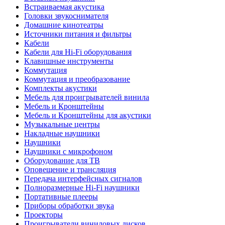
Встраиваемая акустика
Головки звукоснимателя
Домашние кинотеатры
Источники питания и фильтры
Кабели
Кабели для Hi-Fi оборудования
Клавишные инструменты
Коммутация
Коммутация и преобразование
Комплекты акустики
Мебель для проигрывателей винила
Мебель и Кронштейны
Мебель и Кронштейны для акустики
Музыкальные центры
Накладные наушники
Наушники
Наушники с микрофоном
Оборудование для ТВ
Оповещение и трансляция
Передача интерфейсных сигналов
Полноразмерные Hi-Fi наушники
Портативные плееры
Приборы обработки звука
Проекторы
Проигрыватели виниловых дисков