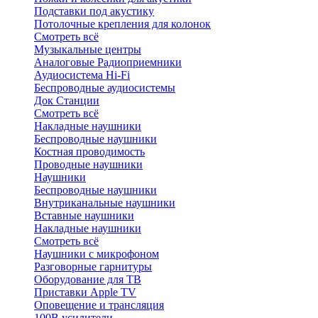
Подставки под акустику
Потолочные крепления для колонок
Смотреть всё
Музыкальные центры
Аналоговые Радиоприемники
Аудиосистема Hi-Fi
Беспроводные аудиосистемы
Док Станции
Смотреть всё
Накладные наушники
Беспроводные наушники
Костная проводимость
Проводные наушники
Наушники
Беспроводные наушники
Внутриканальные наушники
Вставные наушники
Накладные наушники
Смотреть всё
Наушники с микрофоном
Разговорные гарнитуры
Оборудование для ТВ
Приставки Apple TV
Оповещение и трансляция
100В усилители