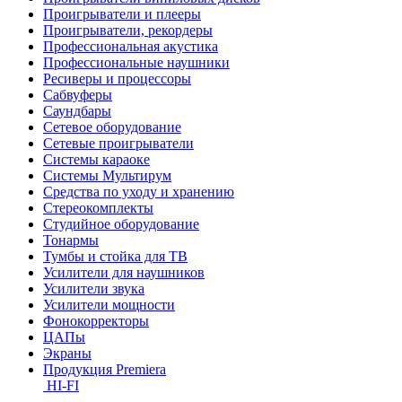
Проигрыватели и плееры
Проигрыватели, рекордеры
Профессиональная акустика
Профессиональные наушники
Ресиверы и процессоры
Сабвуферы
Саундбары
Сетевое оборудование
Сетевые проигрыватели
Системы караоке
Системы Мультирум
Средства по уходу и хранению
Стереокомплекты
Студийное оборудование
Тонармы
Тумбы и стойка для ТВ
Усилители для наушников
Усилители звука
Усилители мощности
Фонокорректоры
ЦАПы
Экраны
Продукция Premiera
HI-FI