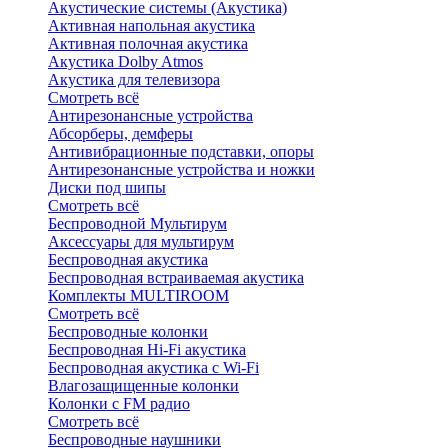
Акустические системы (Акустика)
Активная напольная акустика
Активная полочная акустика
Акустика Dolby Atmos
Акустика для телевизора
Смотреть всё
Антирезонансные устройства
Абсорберы, демферы
Антивибрационные подставки, опоры
Антирезонансные устройства и ножки
Диски под шипы
Смотреть всё
Беспроводной Мультирум
Аксессуары для мультирум
Беспроводная акустика
Беспроводная встраиваемая акустика
Комплекты MULTIROOM
Смотреть всё
Беспроводные колонки
Беспроводная Hi-Fi акустика
Беспроводная акустика с Wi-Fi
Влагозащищенные колонки
Колонки с FM радио
Смотреть всё
Беспроводные наушники