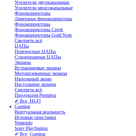
Усилители двухканальные
Усилители многоканальные
Фонокорректоры
Ламповые фонокорректоры
Фонокорректоры
Фонокорректоры Creek
Фонокорректоры Gold Note
Смотреть всё
ЦАПы
Переносные ЦАПы
Стационарные ЦАПы
Экраны
Встраиваемые экраны
Моторизованные экраны
Напольный зкран
Настольные экраны
Смотреть всё
Продукция Premiera
✔ Все HI-FI
Gaming
Виртуальная реальность
Игровые приставки
Nintendo
Sony PlayStation
✔ Все Gaming