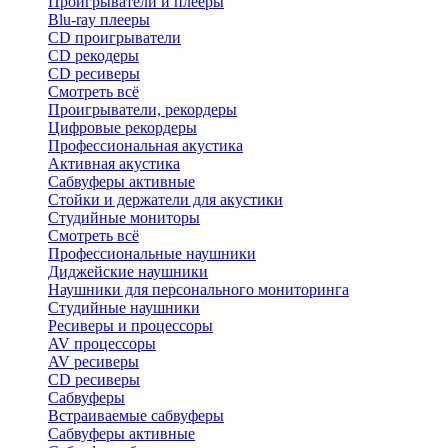
Проигрыватели и плееры
Blu-ray плееры
CD проигрыватели
CD рекодеры
CD ресиверы
Смотреть всё
Проигрыватели, рекордеры
Цифровые рекордеры
Профессиональная акустика
Активная акустика
Сабвуферы активные
Стойки и держатели для акустики
Студийные мониторы
Смотреть всё
Профессиональные наушники
Диджейские наушники
Наушники для персонального мониторинга
Студийные наушники
Ресиверы и процессоры
AV процессоры
AV ресиверы
CD ресиверы
Сабвуферы
Встраиваемые сабвуферы
Сабвуферы активные