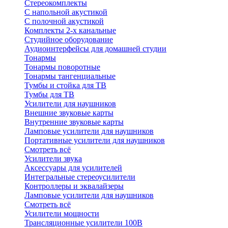
Стереокомплекты
C напольной акустикой
C полочной акустикой
Комплекты 2-х канальные
Студийное оборудование
Аудиоинтерфейсы для домашней студии
Тонармы
Тонармы поворотные
Тонармы тангенциальные
Тумбы и стойка для ТВ
Тумбы для ТВ
Усилители для наушников
Внешние звуковые карты
Внутренние звуковые карты
Ламповые усилители для наушников
Портативные усилители для наушников
Смотреть всё
Усилители звука
Аксессуары для усилителей
Интегральные стереоусилители
Контроллеры и эквалайзеры
Ламповые усилители для наушников
Смотреть всё
Усилители мощности
Трансляционные усилители 100В