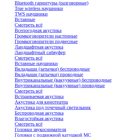
Bluetоoth гарнитуры (разговорные)
True wireless наушники
TWS наушники
Вставные
Смотреть всё
Всепогодная акустика
Громкоговорители настенные
Громкоговорители подвесные
Ландшафтная акустика
Ландшафтный сабвуфер
Смотреть всё
Вставные наушники
Вкладыши (затычки) беспроводные
Вкладыши (затычки) проводные
Внутриканальные (вакуумные) беспроводные
Внутриканальные (вакуумные) проводные
Смотреть всё
Встраиваемая акустика
Акустика для кинотеатра
Акустика под точечный светильник
Беспроводная акустика
Влагостойкая акустика
Смотреть всё
Головки звукоснимателя
Головки с подвижной катушкой MC