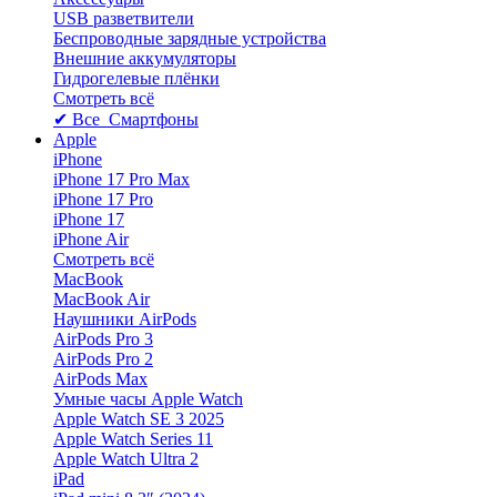
USB разветвители
Беспроводные зарядные устройства
Внешние аккумуляторы
Гидрогелевые плёнки
Смотреть всё
✔ Все Смартфоны
Apple
iPhone
iPhone 17 Pro Max
iPhone 17 Pro
iPhone 17
iPhone Air
Смотреть всё
MacBook
MacBook Air
Наушники AirPods
AirPods Pro 3
AirPods Pro 2
AirPods Max
Умные часы Apple Watch
Apple Watch SE 3 2025
Apple Watch Series 11
Apple Watch Ultra 2
iPad