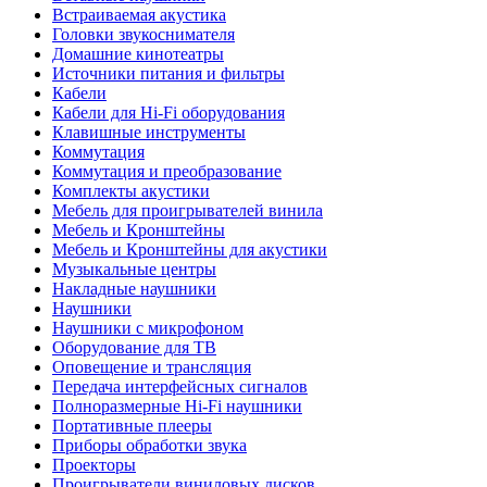
Встраиваемая акустика
Головки звукоснимателя
Домашние кинотеатры
Источники питания и фильтры
Кабели
Кабели для Hi-Fi оборудования
Клавишные инструменты
Коммутация
Коммутация и преобразование
Комплекты акустики
Мебель для проигрывателей винила
Мебель и Кронштейны
Мебель и Кронштейны для акустики
Музыкальные центры
Накладные наушники
Наушники
Наушники с микрофоном
Оборудование для ТВ
Оповещение и трансляция
Передача интерфейсных сигналов
Полноразмерные Hi-Fi наушники
Портативные плееры
Приборы обработки звука
Проекторы
Проигрыватели виниловых дисков