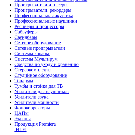
Проигрыватели и плееры
Проигрыватели, рекордеры
Профессиональная акустика
Профессиональные наушники
Ресиверы и процессоры
Сабвуферы
Саундбары
Сетевое оборудование
Сетевые проигрыватели
Системы караоке
Системы Мультирум
Средства по уходу и хранению
Стереокомплекты
Студийное оборудование
Тонармы
Тумбы и стойка для ТВ
Усилители для наушников
Усилители звука
Усилители мощности
Фонокорректоры
ЦАПы
Экраны
Продукция Premiera
HI-FI