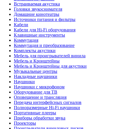
Встраиваемая акустика
Головки звукоснимателя
Домашние кинотеатры
Источники питания и фильтры
Кабели
Кабели для Hi-Fi оборудования
Клавишные инструменты
Коммутация
Коммутация и преобразование
Комплекты акустики
Мебель для проигрывателей винила
Мебель и Кронштейны
Мебель и Кронштейны для акустики
Музыкальные центры
Накладные наушники
Наушники
Наушники с микрофоном
Оборудование для ТВ
Оповещение и трансляция
Передача интерфейсных сигналов
Полноразмерные Hi-Fi наушники
Портативные плееры
Приборы обработки звука
Проекторы
Проигрыватели виниловых дисков