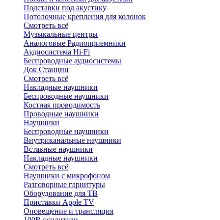
Подставки под акустику
Потолочные крепления для колонок
Смотреть всё
Музыкальные центры
Аналоговые Радиоприемники
Аудиосистема Hi-Fi
Беспроводные аудиосистемы
Док Станции
Смотреть всё
Накладные наушники
Беспроводные наушники
Костная проводимость
Проводные наушники
Наушники
Беспроводные наушники
Внутриканальные наушники
Вставные наушники
Накладные наушники
Смотреть всё
Наушники с микрофоном
Разговорные гарнитуры
Оборудование для ТВ
Приставки Apple TV
Оповещение и трансляция
100В усилители