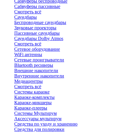
Сабвуферы беспроводные
Сабвуферы пассивные
Смотреть всё
Саундбары
Беспроводные саундбары
Звуковые проекторы
Пассивные саундбары
Саундбары Dolby Atmos
Смотреть всё
Сетевое оборудование
WiFi антенны
Сетевые проигрыватели
Bluetooth ресиверы
Внешние накопители
Внутренние накопители
Медиацентры
Смотреть всё
Системы караоке
Караоке-комплекты
Караоке-микшеры
Караоке-плееры
Системы Мультирум
Аксессуары мультирум
Средства по уходу и хранению
Средства для полировки