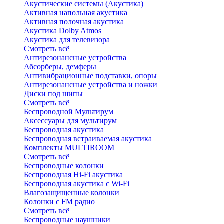
Акустические системы (Акустика)
Активная напольная акустика
Активная полочная акустика
Акустика Dolby Atmos
Акустика для телевизора
Смотреть всё
Антирезонансные устройства
Абсорберы, демферы
Антивибрационные подставки, опоры
Антирезонансные устройства и ножки
Диски под шипы
Смотреть всё
Беспроводной Мультирум
Аксессуары для мультирум
Беспроводная акустика
Беспроводная встраиваемая акустика
Комплекты MULTIROOM
Смотреть всё
Беспроводные колонки
Беспроводная Hi-Fi акустика
Беспроводная акустика с Wi-Fi
Влагозащищенные колонки
Колонки с FM радио
Смотреть всё
Беспроводные наушники