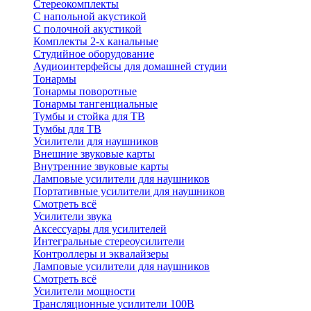
Стереокомплекты
C напольной акустикой
C полочной акустикой
Комплекты 2-х канальные
Студийное оборудование
Аудиоинтерфейсы для домашней студии
Тонармы
Тонармы поворотные
Тонармы тангенциальные
Тумбы и стойка для ТВ
Тумбы для ТВ
Усилители для наушников
Внешние звуковые карты
Внутренние звуковые карты
Ламповые усилители для наушников
Портативные усилители для наушников
Смотреть всё
Усилители звука
Аксессуары для усилителей
Интегральные стереоусилители
Контроллеры и эквалайзеры
Ламповые усилители для наушников
Смотреть всё
Усилители мощности
Трансляционные усилители 100В