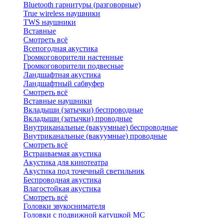
Bluetоoth гарнитуры (разговорные)
True wireless наушники
TWS наушники
Вставные
Смотреть всё
Всепогодная акустика
Громкоговорители настенные
Громкоговорители подвесные
Ландшафтная акустика
Ландшафтный сабвуфер
Смотреть всё
Вставные наушники
Вкладыши (затычки) беспроводные
Вкладыши (затычки) проводные
Внутриканальные (вакуумные) беспроводные
Внутриканальные (вакуумные) проводные
Смотреть всё
Встраиваемая акустика
Акустика для кинотеатра
Акустика под точечный светильник
Беспроводная акустика
Влагостойкая акустика
Смотреть всё
Головки звукоснимателя
Головки с подвижной катушкой MC