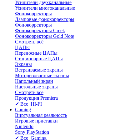
Усилители двухканальные
Усилители многоканальные
Фонокорректоры
Ламповые фонокорректоры
Фонокорректоры
Фонокорректоры Creek
Фонокорректоры Gold Note
Смотреть всё
ЦАПы
Переносные ЦАПы
Стационарные ЦАПы
Экраны
Встраиваемые экраны
Моторизованные экраны
Напольный зкран
Настольные экраны
Смотреть всё
Продукция Premiera
✔ Все HI-FI
Gaming
Виртуальная реальность
Игровые приставки
Nintendo
Sony PlayStation
✔ Все Gaming