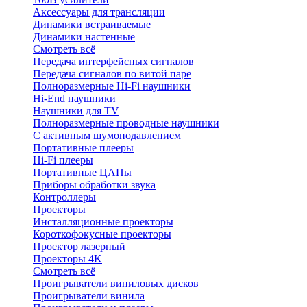
Аксессуары для трансляции
Динамики встраиваемые
Динамики настенные
Смотреть всё
Передача интерфейсных сигналов
Передача сигналов по витой паре
Полноразмерные Hi-Fi наушники
Hi-End наушники
Наушники для TV
Полноразмерные проводные наушники
С активным шумоподавлением
Портативные плееры
Hi-Fi плееры
Портативные ЦАПы
Приборы обработки звука
Контроллеры
Проекторы
Инсталляционные проекторы
Короткофокусные проекторы
Проектор лазерный
Проекторы 4K
Смотреть всё
Проигрыватели виниловых дисков
Проигрыватели винила