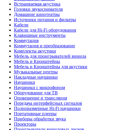
Встраиваемая акустика
Головки звукоснимателя
Домашние кинотеатры
Источники питания и фильтры
Кабели
Кабели для Hi-Fi оборудования
Клавишные инструменты
Коммутация
Коммутация и преобразование
Комплекты акустики
Мебель для проигрывателей винила
Мебель и Кронштейны
Мебель и Кронштейны для акустики
Музыкальные центры
Накладные наушники
Наушники
Наушники с микрофоном
Оборудование для ТВ
Оповещение и трансляция
Передача интерфейсных сигналов
Полноразмерные Hi-Fi наушники
Портативные плееры
Приборы обработки звука
Проекторы
Проигрыватели виниловых дисков