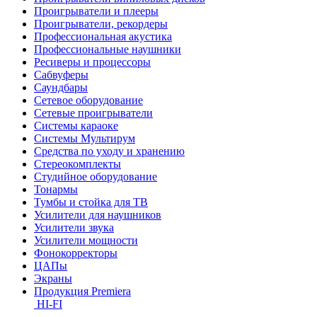
Проигрыватели и плееры
Проигрыватели, рекордеры
Профессиональная акустика
Профессиональные наушники
Ресиверы и процессоры
Сабвуферы
Саундбары
Сетевое оборудование
Сетевые проигрыватели
Системы караоке
Системы Мультирум
Средства по уходу и хранению
Стереокомплекты
Студийное оборудование
Тонармы
Тумбы и стойка для ТВ
Усилители для наушников
Усилители звука
Усилители мощности
Фонокорректоры
ЦАПы
Экраны
Продукция Premiera
HI-FI