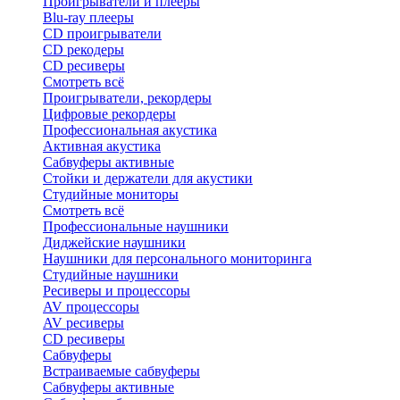
Проигрыватели и плееры
Blu-ray плееры
CD проигрыватели
CD рекодеры
CD ресиверы
Смотреть всё
Проигрыватели, рекордеры
Цифровые рекордеры
Профессиональная акустика
Активная акустика
Сабвуферы активные
Стойки и держатели для акустики
Студийные мониторы
Смотреть всё
Профессиональные наушники
Диджейские наушники
Наушники для персонального мониторинга
Студийные наушники
Ресиверы и процессоры
AV процессоры
AV ресиверы
CD ресиверы
Сабвуферы
Встраиваемые сабвуферы
Сабвуферы активные