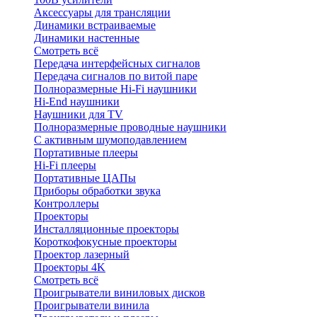
Аксессуары для трансляции
Динамики встраиваемые
Динамики настенные
Смотреть всё
Передача интерфейсных сигналов
Передача сигналов по витой паре
Полноразмерные Hi-Fi наушники
Hi-End наушники
Наушники для TV
Полноразмерные проводные наушники
С активным шумоподавлением
Портативные плееры
Hi-Fi плееры
Портативные ЦАПы
Приборы обработки звука
Контроллеры
Проекторы
Инсталляционные проекторы
Короткофокусные проекторы
Проектор лазерный
Проекторы 4K
Смотреть всё
Проигрыватели виниловых дисков
Проигрыватели винила