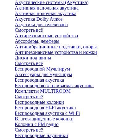
Акустические системы (Акустика)
Активная напольная акустика
Активная полочная акустика
Акустика Dolby Atmos
Акустика для телевизора
Смотреть всё
Антирезонансные устройства
Абсорберы, демферы
Антивибрационные подставки, опоры
Антирезонансные устройства и ножки
Диски под шипы
Смотреть всё
Беспроводной Мультирум
Аксессуары для мультирум
Беспроводная акустика
Беспроводная встраиваемая акустика
Комплекты MULTIROOM
Смотреть всё
Беспроводные колонки
Беспроводная Hi-Fi акустика
Беспроводная акустика с Wi-Fi
Влагозащищенные колонки
Колонки с FM радио
Смотреть всё
Беспроводные наушники