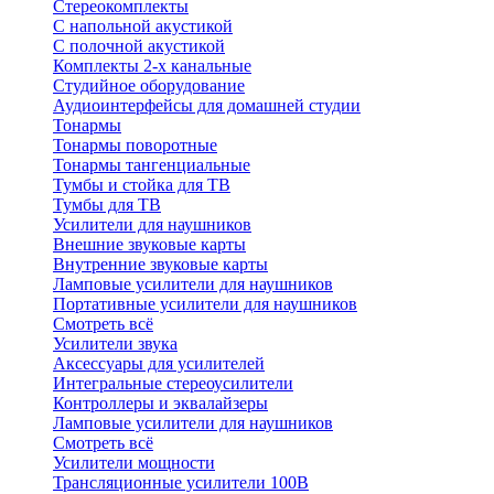
Стереокомплекты
C напольной акустикой
C полочной акустикой
Комплекты 2-х канальные
Студийное оборудование
Аудиоинтерфейсы для домашней студии
Тонармы
Тонармы поворотные
Тонармы тангенциальные
Тумбы и стойка для ТВ
Тумбы для ТВ
Усилители для наушников
Внешние звуковые карты
Внутренние звуковые карты
Ламповые усилители для наушников
Портативные усилители для наушников
Смотреть всё
Усилители звука
Аксессуары для усилителей
Интегральные стереоусилители
Контроллеры и эквалайзеры
Ламповые усилители для наушников
Смотреть всё
Усилители мощности
Трансляционные усилители 100В