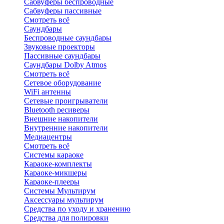
Сабвуферы беспроводные
Сабвуферы пассивные
Смотреть всё
Саундбары
Беспроводные саундбары
Звуковые проекторы
Пассивные саундбары
Саундбары Dolby Atmos
Смотреть всё
Сетевое оборудование
WiFi антенны
Сетевые проигрыватели
Bluetooth ресиверы
Внешние накопители
Внутренние накопители
Медиацентры
Смотреть всё
Системы караоке
Караоке-комплекты
Караоке-микшеры
Караоке-плееры
Системы Мультирум
Аксессуары мультирум
Средства по уходу и хранению
Средства для полировки