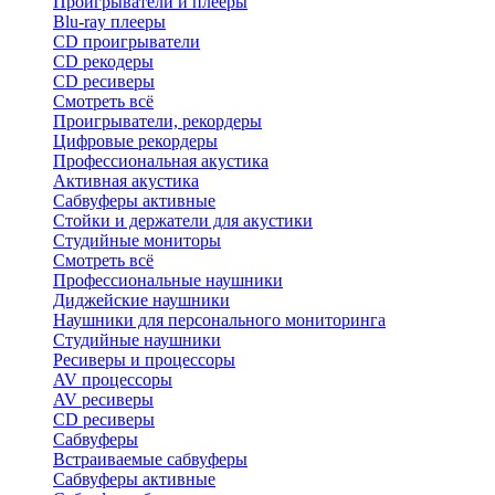
Проигрыватели и плееры
Blu-ray плееры
CD проигрыватели
CD рекодеры
CD ресиверы
Смотреть всё
Проигрыватели, рекордеры
Цифровые рекордеры
Профессиональная акустика
Активная акустика
Сабвуферы активные
Стойки и держатели для акустики
Студийные мониторы
Смотреть всё
Профессиональные наушники
Диджейские наушники
Наушники для персонального мониторинга
Студийные наушники
Ресиверы и процессоры
AV процессоры
AV ресиверы
CD ресиверы
Сабвуферы
Встраиваемые сабвуферы
Сабвуферы активные