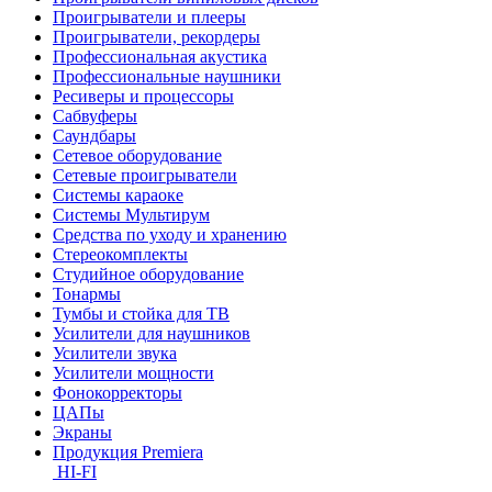
Проигрыватели и плееры
Проигрыватели, рекордеры
Профессиональная акустика
Профессиональные наушники
Ресиверы и процессоры
Сабвуферы
Саундбары
Сетевое оборудование
Сетевые проигрыватели
Системы караоке
Системы Мультирум
Средства по уходу и хранению
Стереокомплекты
Студийное оборудование
Тонармы
Тумбы и стойка для ТВ
Усилители для наушников
Усилители звука
Усилители мощности
Фонокорректоры
ЦАПы
Экраны
Продукция Premiera
HI-FI