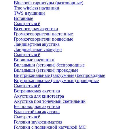
Bluetоoth гарнитуры (разговорные)
True wireless наушники
TWS наушники
Вставные
Смотреть всё
Всепогодная акустика
Громкоговорители настенные
Громкоговорители подвесные
Ландшафтная акустика
Ландшафтный сабвуфер
Смотреть всё
Вставные наушники
Вкладыши (затычки) беспроводные
Вкладыши (затычки) проводные
Внутриканальные (вакуумные) беспроводные
Внутриканальные (вакуумные) проводные
Смотреть всё
Встраиваемая акустика
Акустика для кинотеатра
Акустика под точечный светильник
Беспроводная акустика
Влагостойкая акустика
Смотреть всё
Головки звукоснимателя
Головки с подвижной катушкой MC