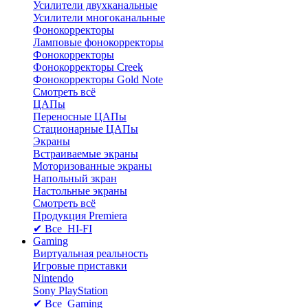
Усилители двухканальные
Усилители многоканальные
Фонокорректоры
Ламповые фонокорректоры
Фонокорректоры
Фонокорректоры Creek
Фонокорректоры Gold Note
Смотреть всё
ЦАПы
Переносные ЦАПы
Стационарные ЦАПы
Экраны
Встраиваемые экраны
Моторизованные экраны
Напольный зкран
Настольные экраны
Смотреть всё
Продукция Premiera
✔ Все HI-FI
Gaming
Виртуальная реальность
Игровые приставки
Nintendo
Sony PlayStation
✔ Все Gaming