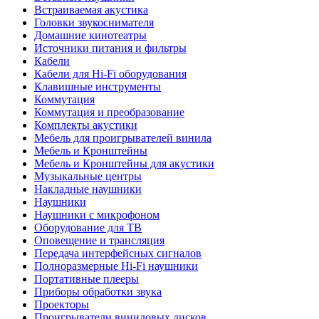
Встраиваемая акустика
Головки звукоснимателя
Домашние кинотеатры
Источники питания и фильтры
Кабели
Кабели для Hi-Fi оборудования
Клавишные инструменты
Коммутация
Коммутация и преобразование
Комплекты акустики
Мебель для проигрывателей винила
Мебель и Кронштейны
Мебель и Кронштейны для акустики
Музыкальные центры
Накладные наушники
Наушники
Наушники с микрофоном
Оборудование для ТВ
Оповещение и трансляция
Передача интерфейсных сигналов
Полноразмерные Hi-Fi наушники
Портативные плееры
Приборы обработки звука
Проекторы
Проигрыватели виниловых дисков