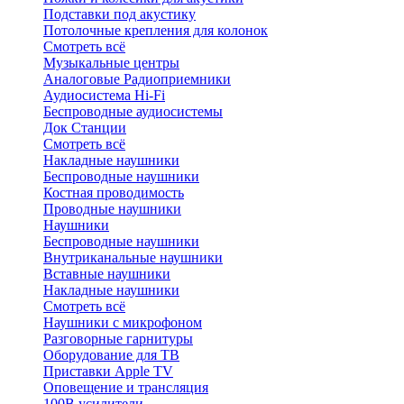
Подставки под акустику
Потолочные крепления для колонок
Смотреть всё
Музыкальные центры
Аналоговые Радиоприемники
Аудиосистема Hi-Fi
Беспроводные аудиосистемы
Док Станции
Смотреть всё
Накладные наушники
Беспроводные наушники
Костная проводимость
Проводные наушники
Наушники
Беспроводные наушники
Внутриканальные наушники
Вставные наушники
Накладные наушники
Смотреть всё
Наушники с микрофоном
Разговорные гарнитуры
Оборудование для ТВ
Приставки Apple TV
Оповещение и трансляция
100В усилители