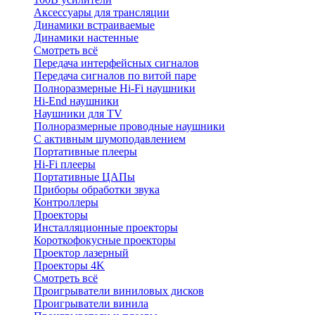
Аксессуары для трансляции
Динамики встраиваемые
Динамики настенные
Смотреть всё
Передача интерфейсных сигналов
Передача сигналов по витой паре
Полноразмерные Hi-Fi наушники
Hi-End наушники
Наушники для TV
Полноразмерные проводные наушники
С активным шумоподавлением
Портативные плееры
Hi-Fi плееры
Портативные ЦАПы
Приборы обработки звука
Контроллеры
Проекторы
Инсталляционные проекторы
Короткофокусные проекторы
Проектор лазерный
Проекторы 4K
Смотреть всё
Проигрыватели виниловых дисков
Проигрыватели винила