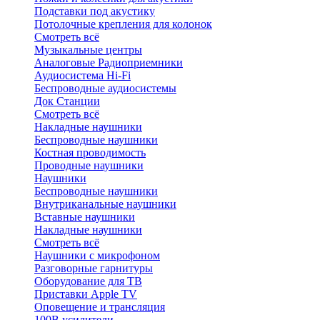
Подставки под акустику
Потолочные крепления для колонок
Смотреть всё
Музыкальные центры
Аналоговые Радиоприемники
Аудиосистема Hi-Fi
Беспроводные аудиосистемы
Док Станции
Смотреть всё
Накладные наушники
Беспроводные наушники
Костная проводимость
Проводные наушники
Наушники
Беспроводные наушники
Внутриканальные наушники
Вставные наушники
Накладные наушники
Смотреть всё
Наушники с микрофоном
Разговорные гарнитуры
Оборудование для ТВ
Приставки Apple TV
Оповещение и трансляция
100В усилители