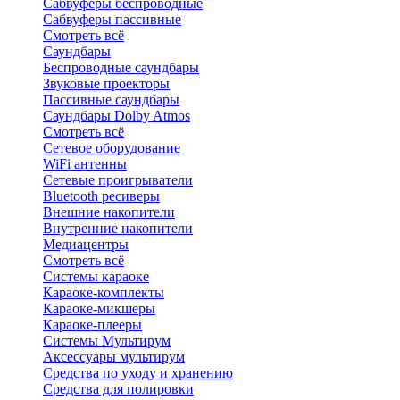
Сабвуферы беспроводные
Сабвуферы пассивные
Смотреть всё
Саундбары
Беспроводные саундбары
Звуковые проекторы
Пассивные саундбары
Саундбары Dolby Atmos
Смотреть всё
Сетевое оборудование
WiFi антенны
Сетевые проигрыватели
Bluetooth ресиверы
Внешние накопители
Внутренние накопители
Медиацентры
Смотреть всё
Системы караоке
Караоке-комплекты
Караоке-микшеры
Караоке-плееры
Системы Мультирум
Аксессуары мультирум
Средства по уходу и хранению
Средства для полировки