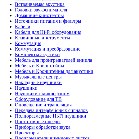
Встраиваемая акустика
Головки звукоснимателя
Домашние кинотеатры
Источники питания и фильтры
Кабели
Кабели для Hi-Fi оборудования
Клавишные инструменты
Коммутация
Коммутация и преобразование
Комплекты акустики
Мебель для проигрывателей винила
Мебель и Кронштейны
Мебель и Кронштейны для акустики
Музыкальные центры
Накладные наушники
Наушники
Наушники с микрофоном
Оборудование для ТВ
Оповещение и трансляция
Передача интерфейсных сигналов
Полноразмерные Hi-Fi наушники
Портативные плееры
Приборы обработки звука
Проекторы
Проигрыватели виниловых дисков