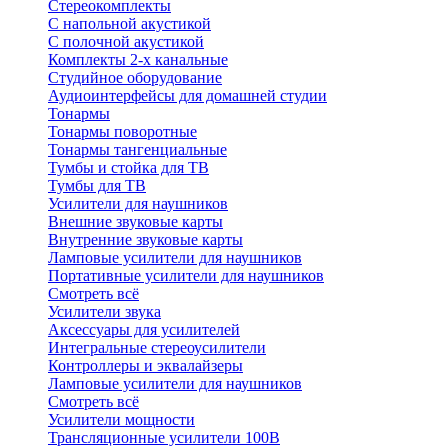
Стереокомплекты
C напольной акустикой
C полочной акустикой
Комплекты 2-х канальные
Студийное оборудование
Аудиоинтерфейсы для домашней студии
Тонармы
Тонармы поворотные
Тонармы тангенциальные
Тумбы и стойка для ТВ
Тумбы для ТВ
Усилители для наушников
Внешние звуковые карты
Внутренние звуковые карты
Ламповые усилители для наушников
Портативные усилители для наушников
Смотреть всё
Усилители звука
Аксессуары для усилителей
Интегральные стереоусилители
Контроллеры и эквалайзеры
Ламповые усилители для наушников
Смотреть всё
Усилители мощности
Трансляционные усилители 100В