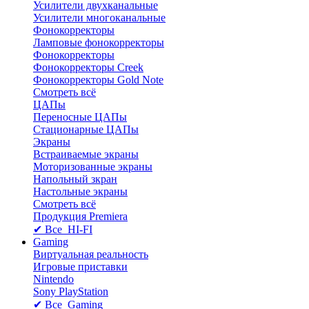
Усилители двухканальные
Усилители многоканальные
Фонокорректоры
Ламповые фонокорректоры
Фонокорректоры
Фонокорректоры Creek
Фонокорректоры Gold Note
Смотреть всё
ЦАПы
Переносные ЦАПы
Стационарные ЦАПы
Экраны
Встраиваемые экраны
Моторизованные экраны
Напольный зкран
Настольные экраны
Смотреть всё
Продукция Premiera
✔ Все HI-FI
Gaming
Виртуальная реальность
Игровые приставки
Nintendo
Sony PlayStation
✔ Все Gaming