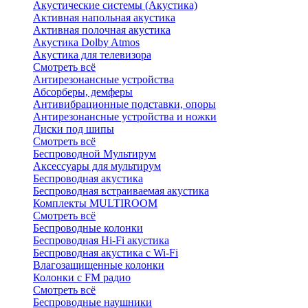
Акустические системы (Акустика)
Активная напольная акустика
Активная полочная акустика
Акустика Dolby Atmos
Акустика для телевизора
Смотреть всё
Антирезонансные устройства
Абсорберы, демферы
Антивибрационные подставки, опоры
Антирезонансные устройства и ножки
Диски под шипы
Смотреть всё
Беспроводной Мультирум
Аксессуары для мультирум
Беспроводная акустика
Беспроводная встраиваемая акустика
Комплекты MULTIROOM
Смотреть всё
Беспроводные колонки
Беспроводная Hi-Fi акустика
Беспроводная акустика с Wi-Fi
Влагозащищенные колонки
Колонки с FM радио
Смотреть всё
Беспроводные наушники