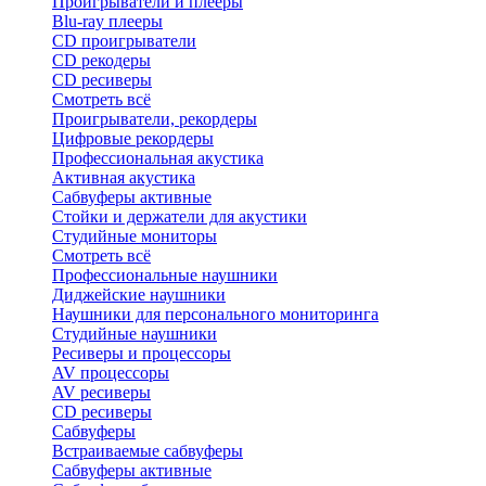
Проигрыватели и плееры
Blu-ray плееры
CD проигрыватели
CD рекодеры
CD ресиверы
Смотреть всё
Проигрыватели, рекордеры
Цифровые рекордеры
Профессиональная акустика
Активная акустика
Сабвуферы активные
Стойки и держатели для акустики
Студийные мониторы
Смотреть всё
Профессиональные наушники
Диджейские наушники
Наушники для персонального мониторинга
Студийные наушники
Ресиверы и процессоры
AV процессоры
AV ресиверы
CD ресиверы
Сабвуферы
Встраиваемые сабвуферы
Сабвуферы активные