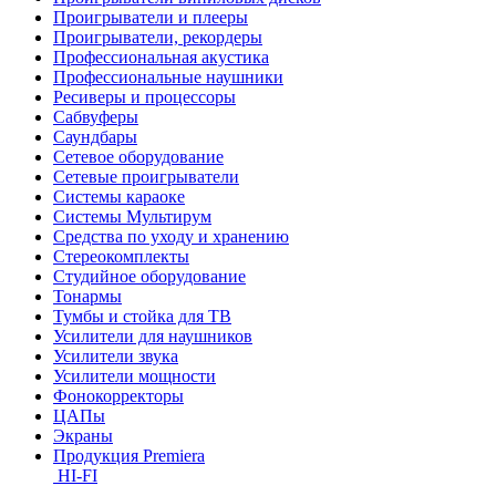
Проигрыватели и плееры
Проигрыватели, рекордеры
Профессиональная акустика
Профессиональные наушники
Ресиверы и процессоры
Сабвуферы
Саундбары
Сетевое оборудование
Сетевые проигрыватели
Системы караоке
Системы Мультирум
Средства по уходу и хранению
Стереокомплекты
Студийное оборудование
Тонармы
Тумбы и стойка для ТВ
Усилители для наушников
Усилители звука
Усилители мощности
Фонокорректоры
ЦАПы
Экраны
Продукция Premiera
HI-FI