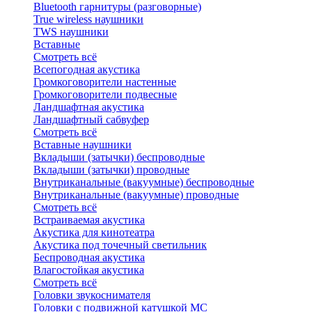
Bluetоoth гарнитуры (разговорные)
True wireless наушники
TWS наушники
Вставные
Смотреть всё
Всепогодная акустика
Громкоговорители настенные
Громкоговорители подвесные
Ландшафтная акустика
Ландшафтный сабвуфер
Смотреть всё
Вставные наушники
Вкладыши (затычки) беспроводные
Вкладыши (затычки) проводные
Внутриканальные (вакуумные) беспроводные
Внутриканальные (вакуумные) проводные
Смотреть всё
Встраиваемая акустика
Акустика для кинотеатра
Акустика под точечный светильник
Беспроводная акустика
Влагостойкая акустика
Смотреть всё
Головки звукоснимателя
Головки с подвижной катушкой MC