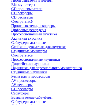
Проигрыватели и плееры
Blu-ray плееры
CD проигрыватели
CD рекодеры
CD ресиверы
Смотреть всё
Проигрыватели, рекордеры
Цифровые рекордеры
Профессиональная акустика
Активная акустика
Сабвуферы активные
Стойки и держатели для акустики
Студийные мониторы
Смотреть всё
Профессиональные наушники
Диджейские наушники
Наушники для персонального мониторинга
Студийные наушники
Ресиверы и процессоры
AV процессоры
AV ресиверы
CD ресиверы
Сабвуферы
Встраиваемые сабвуферы
Сабвуферы активные