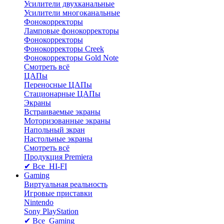
Усилители двухканальные
Усилители многоканальные
Фонокорректоры
Ламповые фонокорректоры
Фонокорректоры
Фонокорректоры Creek
Фонокорректоры Gold Note
Смотреть всё
ЦАПы
Переносные ЦАПы
Стационарные ЦАПы
Экраны
Встраиваемые экраны
Моторизованные экраны
Напольный зкран
Настольные экраны
Смотреть всё
Продукция Premiera
✔ Все HI-FI
Gaming
Виртуальная реальность
Игровые приставки
Nintendo
Sony PlayStation
✔ Все Gaming