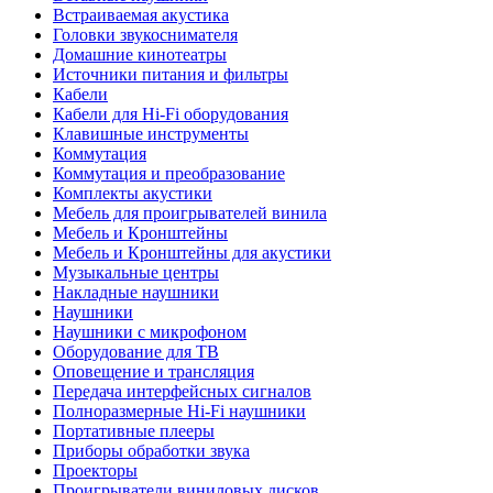
Встраиваемая акустика
Головки звукоснимателя
Домашние кинотеатры
Источники питания и фильтры
Кабели
Кабели для Hi-Fi оборудования
Клавишные инструменты
Коммутация
Коммутация и преобразование
Комплекты акустики
Мебель для проигрывателей винила
Мебель и Кронштейны
Мебель и Кронштейны для акустики
Музыкальные центры
Накладные наушники
Наушники
Наушники с микрофоном
Оборудование для ТВ
Оповещение и трансляция
Передача интерфейсных сигналов
Полноразмерные Hi-Fi наушники
Портативные плееры
Приборы обработки звука
Проекторы
Проигрыватели виниловых дисков