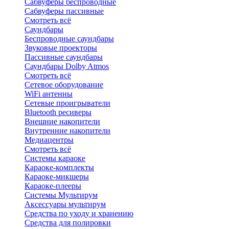
Сабвуферы беспроводные
Сабвуферы пассивные
Смотреть всё
Саундбары
Беспроводные саундбары
Звуковые проекторы
Пассивные саундбары
Саундбары Dolby Atmos
Смотреть всё
Сетевое оборудование
WiFi антенны
Сетевые проигрыватели
Bluetooth ресиверы
Внешние накопители
Внутренние накопители
Медиацентры
Смотреть всё
Системы караоке
Караоке-комплекты
Караоке-микшеры
Караоке-плееры
Системы Мультирум
Аксессуары мультирум
Средства по уходу и хранению
Средства для полировки