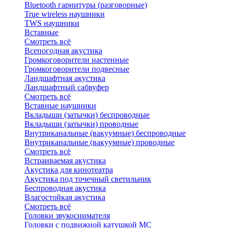
Bluetоoth гарнитуры (разговорные)
True wireless наушники
TWS наушники
Вставные
Смотреть всё
Всепогодная акустика
Громкоговорители настенные
Громкоговорители подвесные
Ландшафтная акустика
Ландшафтный сабвуфер
Смотреть всё
Вставные наушники
Вкладыши (затычки) беспроводные
Вкладыши (затычки) проводные
Внутриканальные (вакуумные) беспроводные
Внутриканальные (вакуумные) проводные
Смотреть всё
Встраиваемая акустика
Акустика для кинотеатра
Акустика под точечный светильник
Беспроводная акустика
Влагостойкая акустика
Смотреть всё
Головки звукоснимателя
Головки с подвижной катушкой MC