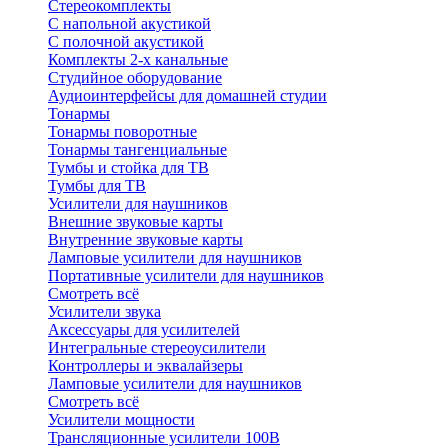
Стереокомплекты
C напольной акустикой
C полочной акустикой
Комплекты 2-х канальные
Студийное оборудование
Аудиоинтерфейсы для домашней студии
Тонармы
Тонармы поворотные
Тонармы тангенциальные
Тумбы и стойка для ТВ
Тумбы для ТВ
Усилители для наушников
Внешние звуковые карты
Внутренние звуковые карты
Ламповые усилители для наушников
Портативные усилители для наушников
Смотреть всё
Усилители звука
Аксессуары для усилителей
Интегральные стереоусилители
Контроллеры и эквалайзеры
Ламповые усилители для наушников
Смотреть всё
Усилители мощности
Трансляционные усилители 100В