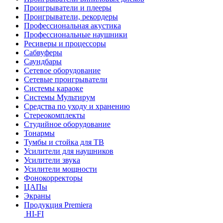
Проигрыватели и плееры
Проигрыватели, рекордеры
Профессиональная акустика
Профессиональные наушники
Ресиверы и процессоры
Сабвуферы
Саундбары
Сетевое оборудование
Сетевые проигрыватели
Системы караоке
Системы Мультирум
Средства по уходу и хранению
Стереокомплекты
Студийное оборудование
Тонармы
Тумбы и стойка для ТВ
Усилители для наушников
Усилители звука
Усилители мощности
Фонокорректоры
ЦАПы
Экраны
Продукция Premiera
HI-FI