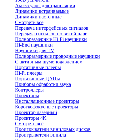
Аксессуары для трансляции
Динамики встраиваемые
Динамики настенные
Смотреть всё
Передача интерфейсных сигналов
Передача сигналов по витой паре
Полноразмерные Hi-Fi наушники
Hi-End наушники
Наушники для TV
Полноразмерные проводные наушники
С активным шумоподавлением
Портативные плееры
Hi-Fi плееры
Портативные ЦАПы
Приборы обработки звука
Контроллеры
Проекторы
Инсталляционные проекторы
Короткофокусные проекторы
Проектор лазерный
Проекторы 4K
Смотреть всё
Проигрыватели виниловых дисков
Проигрыватели винила