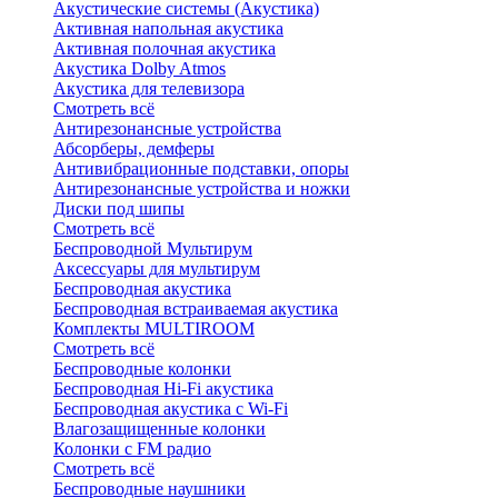
Акустические системы (Акустика)
Активная напольная акустика
Активная полочная акустика
Акустика Dolby Atmos
Акустика для телевизора
Смотреть всё
Антирезонансные устройства
Абсорберы, демферы
Антивибрационные подставки, опоры
Антирезонансные устройства и ножки
Диски под шипы
Смотреть всё
Беспроводной Мультирум
Аксессуары для мультирум
Беспроводная акустика
Беспроводная встраиваемая акустика
Комплекты MULTIROOM
Смотреть всё
Беспроводные колонки
Беспроводная Hi-Fi акустика
Беспроводная акустика с Wi-Fi
Влагозащищенные колонки
Колонки с FM радио
Смотреть всё
Беспроводные наушники