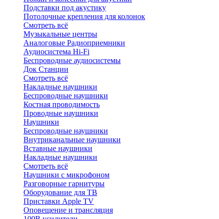
Подставки под акустику
Потолочные крепления для колонок
Смотреть всё
Музыкальные центры
Аналоговые Радиоприемники
Аудиосистема Hi-Fi
Беспроводные аудиосистемы
Док Станции
Смотреть всё
Накладные наушники
Беспроводные наушники
Костная проводимость
Проводные наушники
Наушники
Беспроводные наушники
Внутриканальные наушники
Вставные наушники
Накладные наушники
Смотреть всё
Наушники с микрофоном
Разговорные гарнитуры
Оборудование для ТВ
Приставки Apple TV
Оповещение и трансляция
100В усилители