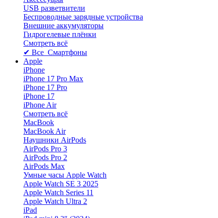
USB разветвители
Беспроводные зарядные устройства
Внешние аккумуляторы
Гидрогелевые плёнки
Смотреть всё
✔ Все Смартфоны
Apple
iPhone
iPhone 17 Pro Max
iPhone 17 Pro
iPhone 17
iPhone Air
Смотреть всё
MacBook
MacBook Air
Наушники AirPods
AirPods Pro 3
AirPods Pro 2
AirPods Max
Умные часы Apple Watch
Apple Watch SE 3 2025
Apple Watch Series 11
Apple Watch Ultra 2
iPad