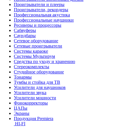
Проигрыватели и плееры
Проигрыватели, рекордеры
Профессиональная акустика
Профессиональные наушники
Ресиверы и процессоры
Сабвуферы
Саундбары
Сетевое оборудование
Сетевые проигрыватели
Системы караоке
Системы Мультирум
Средства по уходу и хранению
Стереокомплекты
Студийное оборудование
Тонармы
Тумбы и стойка для ТВ
Усилители для наушников
Усилители звука
Усилители мощности
Фонокорректоры
ЦАПы
Экраны
Продукция Premiera
HI-FI