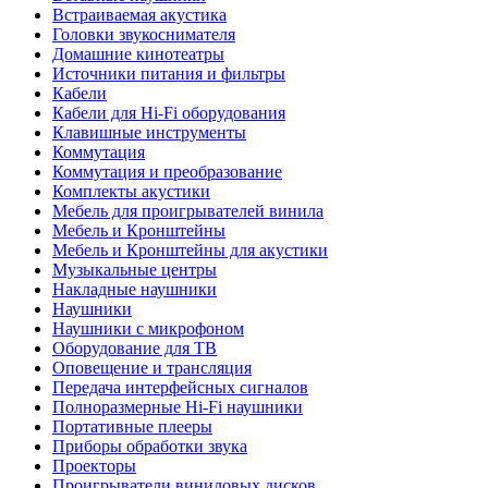
Встраиваемая акустика
Головки звукоснимателя
Домашние кинотеатры
Источники питания и фильтры
Кабели
Кабели для Hi-Fi оборудования
Клавишные инструменты
Коммутация
Коммутация и преобразование
Комплекты акустики
Мебель для проигрывателей винила
Мебель и Кронштейны
Мебель и Кронштейны для акустики
Музыкальные центры
Накладные наушники
Наушники
Наушники с микрофоном
Оборудование для ТВ
Оповещение и трансляция
Передача интерфейсных сигналов
Полноразмерные Hi-Fi наушники
Портативные плееры
Приборы обработки звука
Проекторы
Проигрыватели виниловых дисков