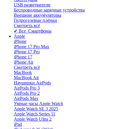
USB разветвители
Беспроводные зарядные устройства
Внешние аккумуляторы
Гидрогелевые плёнки
Смотреть всё
✔ Все Смартфоны
Apple
iPhone
iPhone 17 Pro Max
iPhone 17 Pro
iPhone 17
iPhone Air
Смотреть всё
MacBook
MacBook Air
Наушники AirPods
AirPods Pro 3
AirPods Pro 2
AirPods Max
Умные часы Apple Watch
Apple Watch SE 3 2025
Apple Watch Series 11
Apple Watch Ultra 2
iPad