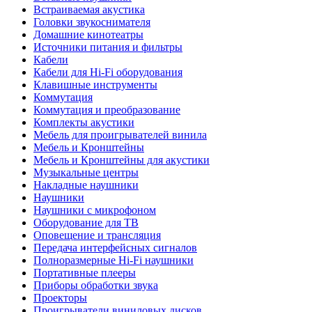
Встраиваемая акустика
Головки звукоснимателя
Домашние кинотеатры
Источники питания и фильтры
Кабели
Кабели для Hi-Fi оборудования
Клавишные инструменты
Коммутация
Коммутация и преобразование
Комплекты акустики
Мебель для проигрывателей винила
Мебель и Кронштейны
Мебель и Кронштейны для акустики
Музыкальные центры
Накладные наушники
Наушники
Наушники с микрофоном
Оборудование для ТВ
Оповещение и трансляция
Передача интерфейсных сигналов
Полноразмерные Hi-Fi наушники
Портативные плееры
Приборы обработки звука
Проекторы
Проигрыватели виниловых дисков