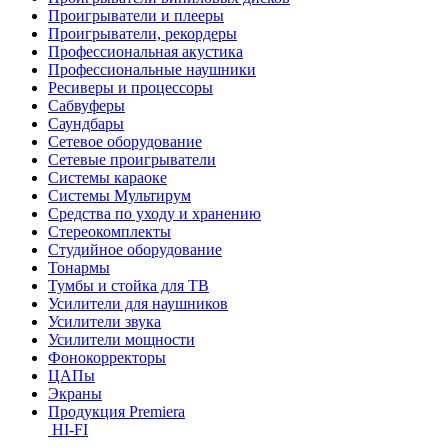
Проигрыватели и плееры
Проигрыватели, рекордеры
Профессиональная акустика
Профессиональные наушники
Ресиверы и процессоры
Сабвуферы
Саундбары
Сетевое оборудование
Сетевые проигрыватели
Системы караоке
Системы Мультирум
Средства по уходу и хранению
Стереокомплекты
Студийное оборудование
Тонармы
Тумбы и стойка для ТВ
Усилители для наушников
Усилители звука
Усилители мощности
Фонокорректоры
ЦАПы
Экраны
Продукция Premiera
HI-FI