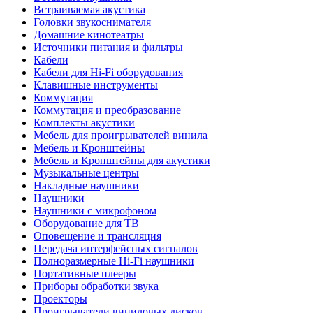
Встраиваемая акустика
Головки звукоснимателя
Домашние кинотеатры
Источники питания и фильтры
Кабели
Кабели для Hi-Fi оборудования
Клавишные инструменты
Коммутация
Коммутация и преобразование
Комплекты акустики
Мебель для проигрывателей винила
Мебель и Кронштейны
Мебель и Кронштейны для акустики
Музыкальные центры
Накладные наушники
Наушники
Наушники с микрофоном
Оборудование для ТВ
Оповещение и трансляция
Передача интерфейсных сигналов
Полноразмерные Hi-Fi наушники
Портативные плееры
Приборы обработки звука
Проекторы
Проигрыватели виниловых дисков