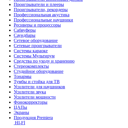
Проигрыватели и плееры
Проигрыватели, рекордеры
Профессиональная акустика
Профессиональные наушники
Ресиверы и процессоры
Сабвуферы
Саундбары
Сетевое оборудование
Сетевые проигрыватели
Системы караоке
Системы Мультирум
Средства по уходу и хранению
Стереокомплекты
Студийное оборудование
Тонармы
Тумбы и стойка для ТВ
Усилители для наушников
Усилители звука
Усилители мощности
Фонокорректоры
ЦАПы
Экраны
Продукция Premiera
HI-FI