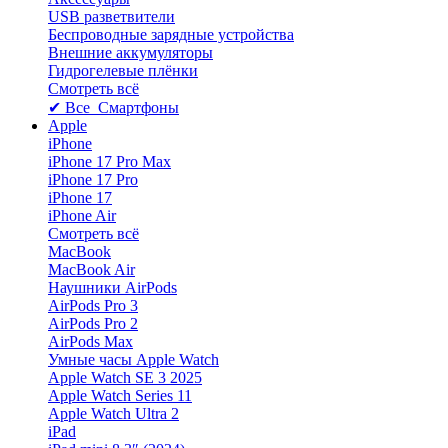
USB разветвители
Беспроводные зарядные устройства
Внешние аккумуляторы
Гидрогелевые плёнки
Смотреть всё
✔ Все Смартфоны
Apple
iPhone
iPhone 17 Pro Max
iPhone 17 Pro
iPhone 17
iPhone Air
Смотреть всё
MacBook
MacBook Air
Наушники AirPods
AirPods Pro 3
AirPods Pro 2
AirPods Max
Умные часы Apple Watch
Apple Watch SE 3 2025
Apple Watch Series 11
Apple Watch Ultra 2
iPad