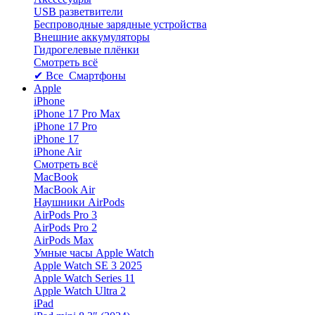
USB разветвители
Беспроводные зарядные устройства
Внешние аккумуляторы
Гидрогелевые плёнки
Смотреть всё
✔ Все Смартфоны
Apple
iPhone
iPhone 17 Pro Max
iPhone 17 Pro
iPhone 17
iPhone Air
Смотреть всё
MacBook
MacBook Air
Наушники AirPods
AirPods Pro 3
AirPods Pro 2
AirPods Max
Умные часы Apple Watch
Apple Watch SE 3 2025
Apple Watch Series 11
Apple Watch Ultra 2
iPad