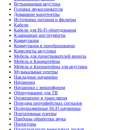
Встраиваемая акустика
Головки звукоснимателя
Домашние кинотеатры
Источники питания и фильтры
Кабели
Кабели для Hi-Fi оборудования
Клавишные инструменты
Коммутация
Коммутация и преобразование
Комплекты акустики
Мебель для проигрывателей винила
Мебель и Кронштейны
Мебель и Кронштейны для акустики
Музыкальные центры
Накладные наушники
Наушники
Наушники с микрофоном
Оборудование для ТВ
Оповещение и трансляция
Передача интерфейсных сигналов
Полноразмерные Hi-Fi наушники
Портативные плееры
Приборы обработки звука
Проекторы
Проигрыватели виниловых дисков