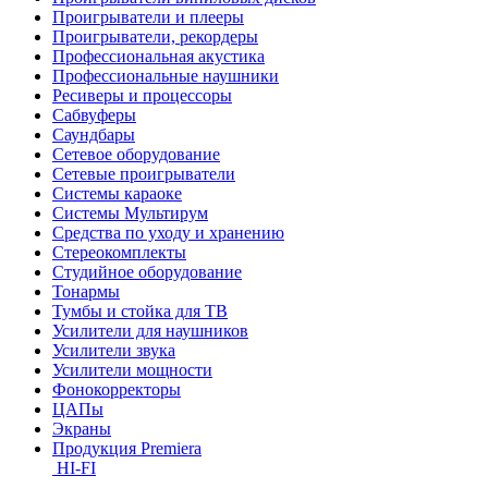
Проигрыватели и плееры
Проигрыватели, рекордеры
Профессиональная акустика
Профессиональные наушники
Ресиверы и процессоры
Сабвуферы
Саундбары
Сетевое оборудование
Сетевые проигрыватели
Системы караоке
Системы Мультирум
Средства по уходу и хранению
Стереокомплекты
Студийное оборудование
Тонармы
Тумбы и стойка для ТВ
Усилители для наушников
Усилители звука
Усилители мощности
Фонокорректоры
ЦАПы
Экраны
Продукция Premiera
HI-FI