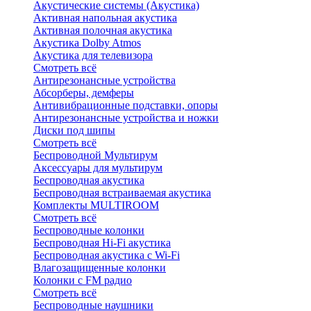
Акустические системы (Акустика)
Активная напольная акустика
Активная полочная акустика
Акустика Dolby Atmos
Акустика для телевизора
Смотреть всё
Антирезонансные устройства
Абсорберы, демферы
Антивибрационные подставки, опоры
Антирезонансные устройства и ножки
Диски под шипы
Смотреть всё
Беспроводной Мультирум
Аксессуары для мультирум
Беспроводная акустика
Беспроводная встраиваемая акустика
Комплекты MULTIROOM
Смотреть всё
Беспроводные колонки
Беспроводная Hi-Fi акустика
Беспроводная акустика с Wi-Fi
Влагозащищенные колонки
Колонки с FM радио
Смотреть всё
Беспроводные наушники