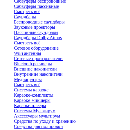
Сабвуферы беспроводные
Сабвуферы пассивные
Смотреть всё
Саундбары
Беспроводные саундбары
Звуковые проекторы
Пассивные саундбары
Саундбары Dolby Atmos
Смотреть всё
Сетевое оборудование
WiFi антенны
Сетевые проигрыватели
Bluetooth ресиверы
Внешние накопители
Внутренние накопители
Медиацентры
Смотреть всё
Системы караоке
Караоке-комплекты
Караоке-микшеры
Караоке-плееры
Системы Мультирум
Аксессуары мультирум
Средства по уходу и хранению
Средства для полировки