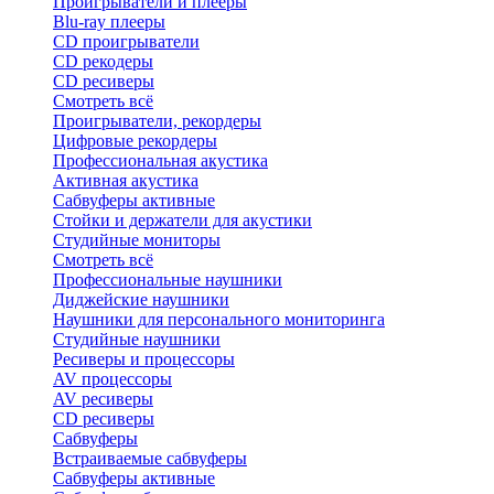
Проигрыватели и плееры
Blu-ray плееры
CD проигрыватели
CD рекодеры
CD ресиверы
Смотреть всё
Проигрыватели, рекордеры
Цифровые рекордеры
Профессиональная акустика
Активная акустика
Сабвуферы активные
Стойки и держатели для акустики
Студийные мониторы
Смотреть всё
Профессиональные наушники
Диджейские наушники
Наушники для персонального мониторинга
Студийные наушники
Ресиверы и процессоры
AV процессоры
AV ресиверы
CD ресиверы
Сабвуферы
Встраиваемые сабвуферы
Сабвуферы активные