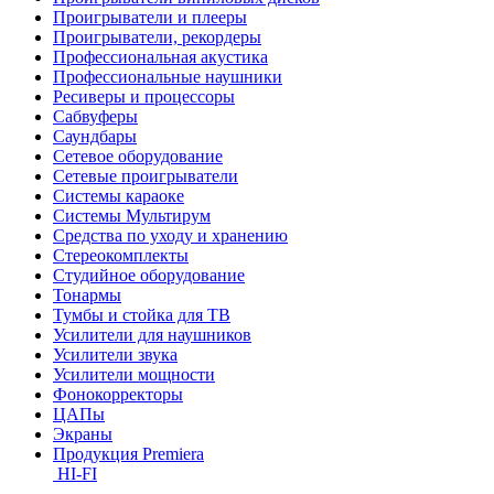
Проигрыватели и плееры
Проигрыватели, рекордеры
Профессиональная акустика
Профессиональные наушники
Ресиверы и процессоры
Сабвуферы
Саундбары
Сетевое оборудование
Сетевые проигрыватели
Системы караоке
Системы Мультирум
Средства по уходу и хранению
Стереокомплекты
Студийное оборудование
Тонармы
Тумбы и стойка для ТВ
Усилители для наушников
Усилители звука
Усилители мощности
Фонокорректоры
ЦАПы
Экраны
Продукция Premiera
HI-FI