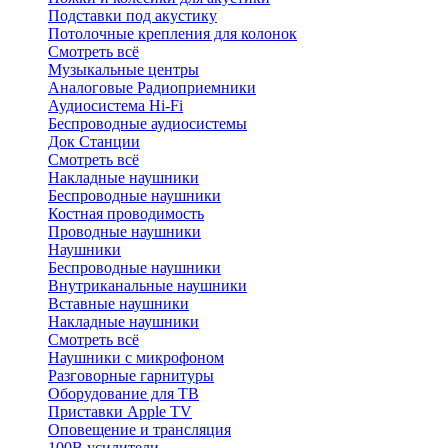
Подставки под акустику
Потолочные крепления для колонок
Смотреть всё
Музыкальные центры
Аналоговые Радиоприемники
Аудиосистема Hi-Fi
Беспроводные аудиосистемы
Док Станции
Смотреть всё
Накладные наушники
Беспроводные наушники
Костная проводимость
Проводные наушники
Наушники
Беспроводные наушники
Внутриканальные наушники
Вставные наушники
Накладные наушники
Смотреть всё
Наушники с микрофоном
Разговорные гарнитуры
Оборудование для ТВ
Приставки Apple TV
Оповещение и трансляция
100В усилители