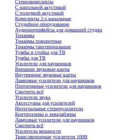
Стереокомплекты
C напольной акустикой
C полочной акустикой
Комплекты 2-х канальные
Студийное оборудование
Аудиоинтерфейсы для домашней студии
Тонармы
Тонармы поворотные
Тонармы тангенциальные
Тумбы и стойка для ТВ
Тумбы для ТВ
Усилители для наушников
Внешние звуковые карты
Внутренние звуковые карты
Ламповые усилители для наушников
Портативные усилители для наушников
Смотреть всё
Усилители звука
Аксессуары для усилителей
Интегральные стереоусилители
Контроллеры и эквалайзеры
Ламповые усилители для наушников
Смотреть всё
Усилители мощности
Трансляционные усилители 100В