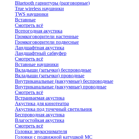
Bluetоoth гарнитуры (разговорные)
True wireless наушники
TWS наушники
Вставные
Смотреть всё
Всепогодная акустика
Громкоговорители настенные
Громкоговорители подвесные
Ландшафтная акустика
Ландшафтный сабвуфер
Смотреть всё
Вставные наушники
Вкладыши (затычки) беспроводные
Вкладыши (затычки) проводные
Внутриканальные (вакуумные) беспроводные
Внутриканальные (вакуумные) проводные
Смотреть всё
Встраиваемая акустика
Акустика для кинотеатра
Акустика под точечный светильник
Беспроводная акустика
Влагостойкая акустика
Смотреть всё
Головки звукоснимателя
Головки с подвижной катушкой MC