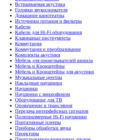
Встраиваемая акустика
Головки звукоснимателя
Домашние кинотеатры
Источники питания и фильтры
Кабели
Кабели для Hi-Fi оборудования
Клавишные инструменты
Коммутация
Коммутация и преобразование
Комплекты акустики
Мебель для проигрывателей винила
Мебель и Кронштейны
Мебель и Кронштейны для акустики
Музыкальные центры
Накладные наушники
Наушники
Наушники с микрофоном
Оборудование для ТВ
Оповещение и трансляция
Передача интерфейсных сигналов
Полноразмерные Hi-Fi наушники
Портативные плееры
Приборы обработки звука
Проекторы
Проигрыватели виниловых дисков