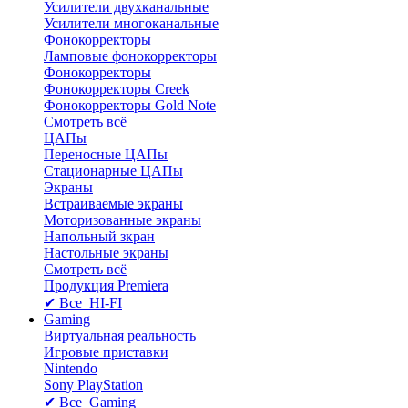
Усилители двухканальные
Усилители многоканальные
Фонокорректоры
Ламповые фонокорректоры
Фонокорректоры
Фонокорректоры Creek
Фонокорректоры Gold Note
Смотреть всё
ЦАПы
Переносные ЦАПы
Стационарные ЦАПы
Экраны
Встраиваемые экраны
Моторизованные экраны
Напольный зкран
Настольные экраны
Смотреть всё
Продукция Premiera
✔ Все HI-FI
Gaming
Виртуальная реальность
Игровые приставки
Nintendo
Sony PlayStation
✔ Все Gaming