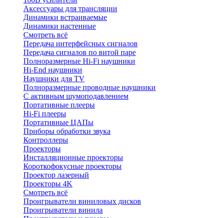
Аксессуары для трансляции
Динамики встраиваемые
Динамики настенные
Смотреть всё
Передача интерфейсных сигналов
Передача сигналов по витой паре
Полноразмерные Hi-Fi наушники
Hi-End наушники
Наушники для TV
Полноразмерные проводные наушники
С активным шумоподавлением
Портативные плееры
Hi-Fi плееры
Портативные ЦАПы
Приборы обработки звука
Контроллеры
Проекторы
Инсталляционные проекторы
Короткофокусные проекторы
Проектор лазерный
Проекторы 4K
Смотреть всё
Проигрыватели виниловых дисков
Проигрыватели винила