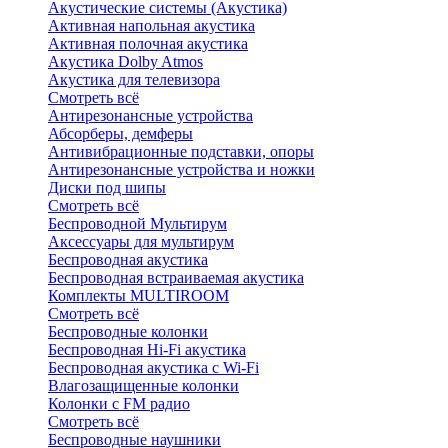
Акустические системы (Акустика)
Активная напольная акустика
Активная полочная акустика
Акустика Dolby Atmos
Акустика для телевизора
Смотреть всё
Антирезонансные устройства
Абсорберы, демферы
Антивибрационные подставки, опоры
Антирезонансные устройства и ножки
Диски под шипы
Смотреть всё
Беспроводной Мультирум
Аксессуары для мультирум
Беспроводная акустика
Беспроводная встраиваемая акустика
Комплекты MULTIROOM
Смотреть всё
Беспроводные колонки
Беспроводная Hi-Fi акустика
Беспроводная акустика с Wi-Fi
Влагозащищенные колонки
Колонки с FM радио
Смотреть всё
Беспроводные наушники