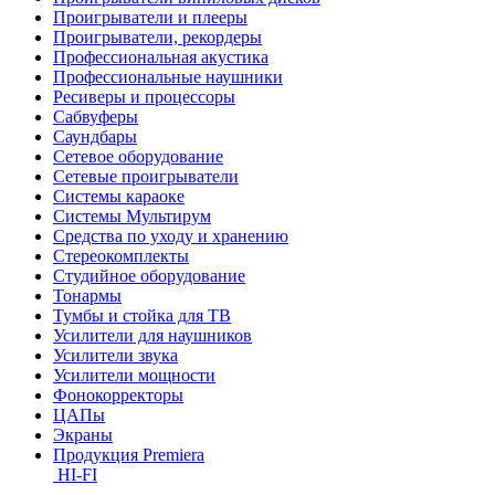
Проигрыватели и плееры
Проигрыватели, рекордеры
Профессиональная акустика
Профессиональные наушники
Ресиверы и процессоры
Сабвуферы
Саундбары
Сетевое оборудование
Сетевые проигрыватели
Системы караоке
Системы Мультирум
Средства по уходу и хранению
Стереокомплекты
Студийное оборудование
Тонармы
Тумбы и стойка для ТВ
Усилители для наушников
Усилители звука
Усилители мощности
Фонокорректоры
ЦАПы
Экраны
Продукция Premiera
HI-FI