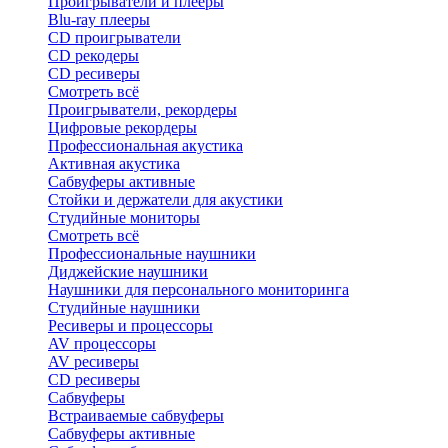
Проигрыватели и плееры
Blu-ray плееры
CD проигрыватели
CD рекодеры
CD ресиверы
Смотреть всё
Проигрыватели, рекордеры
Цифровые рекордеры
Профессиональная акустика
Активная акустика
Сабвуферы активные
Стойки и держатели для акустики
Студийные мониторы
Смотреть всё
Профессиональные наушники
Диджейские наушники
Наушники для персонального мониторинга
Студийные наушники
Ресиверы и процессоры
AV процессоры
AV ресиверы
CD ресиверы
Сабвуферы
Встраиваемые сабвуферы
Сабвуферы активные