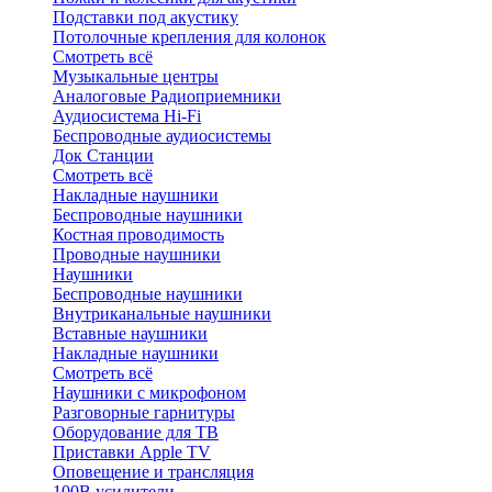
Подставки под акустику
Потолочные крепления для колонок
Смотреть всё
Музыкальные центры
Аналоговые Радиоприемники
Аудиосистема Hi-Fi
Беспроводные аудиосистемы
Док Станции
Смотреть всё
Накладные наушники
Беспроводные наушники
Костная проводимость
Проводные наушники
Наушники
Беспроводные наушники
Внутриканальные наушники
Вставные наушники
Накладные наушники
Смотреть всё
Наушники с микрофоном
Разговорные гарнитуры
Оборудование для ТВ
Приставки Apple TV
Оповещение и трансляция
100В усилители