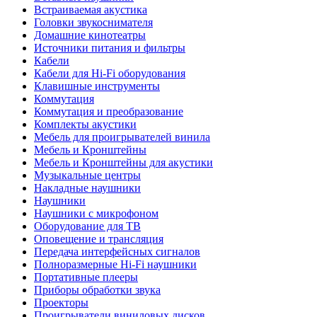
Встраиваемая акустика
Головки звукоснимателя
Домашние кинотеатры
Источники питания и фильтры
Кабели
Кабели для Hi-Fi оборудования
Клавишные инструменты
Коммутация
Коммутация и преобразование
Комплекты акустики
Мебель для проигрывателей винила
Мебель и Кронштейны
Мебель и Кронштейны для акустики
Музыкальные центры
Накладные наушники
Наушники
Наушники с микрофоном
Оборудование для ТВ
Оповещение и трансляция
Передача интерфейсных сигналов
Полноразмерные Hi-Fi наушники
Портативные плееры
Приборы обработки звука
Проекторы
Проигрыватели виниловых дисков