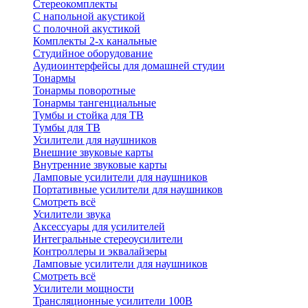
Стереокомплекты
C напольной акустикой
C полочной акустикой
Комплекты 2-х канальные
Студийное оборудование
Аудиоинтерфейсы для домашней студии
Тонармы
Тонармы поворотные
Тонармы тангенциальные
Тумбы и стойка для ТВ
Тумбы для ТВ
Усилители для наушников
Внешние звуковые карты
Внутренние звуковые карты
Ламповые усилители для наушников
Портативные усилители для наушников
Смотреть всё
Усилители звука
Аксессуары для усилителей
Интегральные стереоусилители
Контроллеры и эквалайзеры
Ламповые усилители для наушников
Смотреть всё
Усилители мощности
Трансляционные усилители 100В