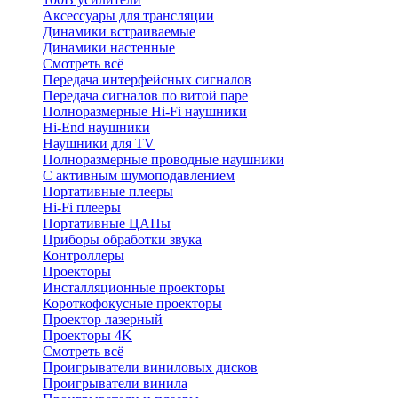
Аксессуары для трансляции
Динамики встраиваемые
Динамики настенные
Смотреть всё
Передача интерфейсных сигналов
Передача сигналов по витой паре
Полноразмерные Hi-Fi наушники
Hi-End наушники
Наушники для TV
Полноразмерные проводные наушники
С активным шумоподавлением
Портативные плееры
Hi-Fi плееры
Портативные ЦАПы
Приборы обработки звука
Контроллеры
Проекторы
Инсталляционные проекторы
Короткофокусные проекторы
Проектор лазерный
Проекторы 4K
Смотреть всё
Проигрыватели виниловых дисков
Проигрыватели винила