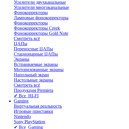
Усилители двухканальные
Усилители многоканальные
Фонокорректоры
Ламповые фонокорректоры
Фонокорректоры
Фонокорректоры Creek
Фонокорректоры Gold Note
Смотреть всё
ЦАПы
Переносные ЦАПы
Стационарные ЦАПы
Экраны
Встраиваемые экраны
Моторизованные экраны
Напольный зкран
Настольные экраны
Смотреть всё
Продукция Premiera
✔ Все HI-FI
Gaming
Виртуальная реальность
Игровые приставки
Nintendo
Sony PlayStation
✔ Все Gaming