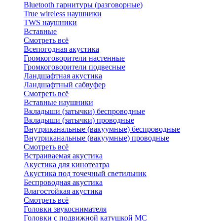
Bluetоoth гарнитуры (разговорные)
True wireless наушники
TWS наушники
Вставные
Смотреть всё
Всепогодная акустика
Громкоговорители настенные
Громкоговорители подвесные
Ландшафтная акустика
Ландшафтный сабвуфер
Смотреть всё
Вставные наушники
Вкладыши (затычки) беспроводные
Вкладыши (затычки) проводные
Внутриканальные (вакуумные) беспроводные
Внутриканальные (вакуумные) проводные
Смотреть всё
Встраиваемая акустика
Акустика для кинотеатра
Акустика под точечный светильник
Беспроводная акустика
Влагостойкая акустика
Смотреть всё
Головки звукоснимателя
Головки с подвижной катушкой MC