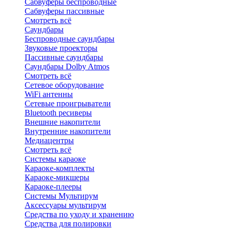
Сабвуферы беспроводные
Сабвуферы пассивные
Смотреть всё
Саундбары
Беспроводные саундбары
Звуковые проекторы
Пассивные саундбары
Саундбары Dolby Atmos
Смотреть всё
Сетевое оборудование
WiFi антенны
Сетевые проигрыватели
Bluetooth ресиверы
Внешние накопители
Внутренние накопители
Медиацентры
Смотреть всё
Системы караоке
Караоке-комплекты
Караоке-микшеры
Караоке-плееры
Системы Мультирум
Аксессуары мультирум
Средства по уходу и хранению
Средства для полировки