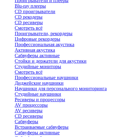
Проигрыватели и плееры
Blu-ray плееры
CD проигрыватели
CD рекодеры
CD ресиверы
Смотреть всё
Проигрыватели, рекордеры
Цифровые рекордеры
Профессиональная акустика
Активная акустика
Сабвуферы активные
Стойки и держатели для акустики
Студийные мониторы
Смотреть всё
Профессиональные наушники
Диджейские наушники
Наушники для персонального мониторинга
Студийные наушники
Ресиверы и процессоры
AV процессоры
AV ресиверы
CD ресиверы
Сабвуферы
Встраиваемые сабвуферы
Сабвуферы активные