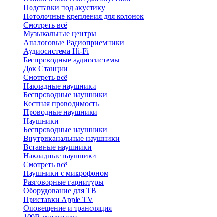
Подставки под акустику
Потолочные крепления для колонок
Смотреть всё
Музыкальные центры
Аналоговые Радиоприемники
Аудиосистема Hi-Fi
Беспроводные аудиосистемы
Док Станции
Смотреть всё
Накладные наушники
Беспроводные наушники
Костная проводимость
Проводные наушники
Наушники
Беспроводные наушники
Внутриканальные наушники
Вставные наушники
Накладные наушники
Смотреть всё
Наушники с микрофоном
Разговорные гарнитуры
Оборудование для ТВ
Приставки Apple TV
Оповещение и трансляция
100В усилители