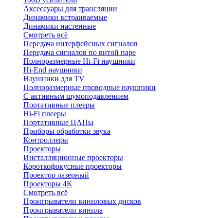
Аксессуары для трансляции
Динамики встраиваемые
Динамики настенные
Смотреть всё
Передача интерфейсных сигналов
Передача сигналов по витой паре
Полноразмерные Hi-Fi наушники
Hi-End наушники
Наушники для TV
Полноразмерные проводные наушники
С активным шумоподавлением
Портативные плееры
Hi-Fi плееры
Портативные ЦАПы
Приборы обработки звука
Контроллеры
Проекторы
Инсталляционные проекторы
Короткофокусные проекторы
Проектор лазерный
Проекторы 4K
Смотреть всё
Проигрыватели виниловых дисков
Проигрыватели винила