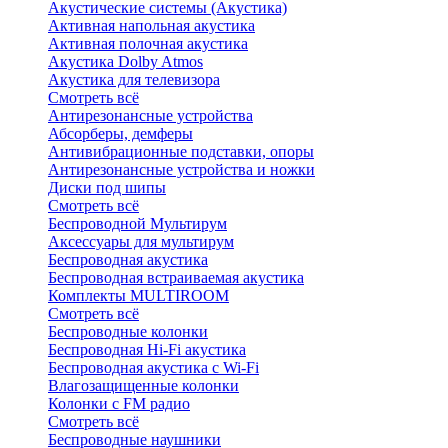
Акустические системы (Акустика)
Активная напольная акустика
Активная полочная акустика
Акустика Dolby Atmos
Акустика для телевизора
Смотреть всё
Антирезонансные устройства
Абсорберы, демферы
Антивибрационные подставки, опоры
Антирезонансные устройства и ножки
Диски под шипы
Смотреть всё
Беспроводной Мультирум
Аксессуары для мультирум
Беспроводная акустика
Беспроводная встраиваемая акустика
Комплекты MULTIROOM
Смотреть всё
Беспроводные колонки
Беспроводная Hi-Fi акустика
Беспроводная акустика с Wi-Fi
Влагозащищенные колонки
Колонки с FM радио
Смотреть всё
Беспроводные наушники