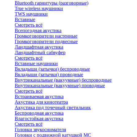
Bluetоoth гарнитуры (разговорные)
True wireless наушники
TWS наушники
Вставные
Смотреть всё
Всепогодная акустика
Громкоговорители настенные
Громкоговорители подвесные
Ландшафтная акустика
Ландшафтный сабвуфер
Смотреть всё
Вставные наушники
Вкладыши (затычки) беспроводные
Вкладыши (затычки) проводные
Внутриканальные (вакуумные) беспроводные
Внутриканальные (вакуумные) проводные
Смотреть всё
Встраиваемая акустика
Акустика для кинотеатра
Акустика под точечный светильник
Беспроводная акустика
Влагостойкая акустика
Смотреть всё
Головки звукоснимателя
Головки с подвижной катушкой MC