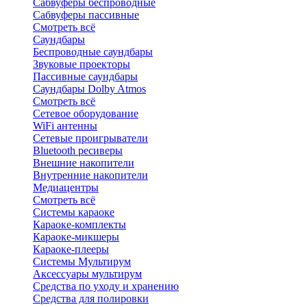
Сабвуферы беспроводные
Сабвуферы пассивные
Смотреть всё
Саундбары
Беспроводные саундбары
Звуковые проекторы
Пассивные саундбары
Саундбары Dolby Atmos
Смотреть всё
Сетевое оборудование
WiFi антенны
Сетевые проигрыватели
Bluetooth ресиверы
Внешние накопители
Внутренние накопители
Медиацентры
Смотреть всё
Системы караоке
Караоке-комплекты
Караоке-микшеры
Караоке-плееры
Системы Мультирум
Аксессуары мультирум
Средства по уходу и хранению
Средства для полировки