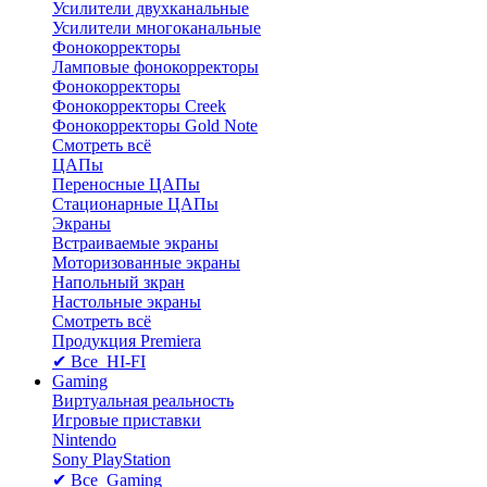
Усилители двухканальные
Усилители многоканальные
Фонокорректоры
Ламповые фонокорректоры
Фонокорректоры
Фонокорректоры Creek
Фонокорректоры Gold Note
Смотреть всё
ЦАПы
Переносные ЦАПы
Стационарные ЦАПы
Экраны
Встраиваемые экраны
Моторизованные экраны
Напольный зкран
Настольные экраны
Смотреть всё
Продукция Premiera
✔ Все HI-FI
Gaming
Виртуальная реальность
Игровые приставки
Nintendo
Sony PlayStation
✔ Все Gaming