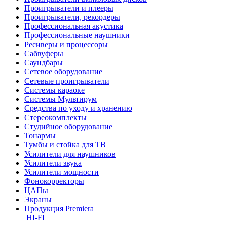
Проигрыватели и плееры
Проигрыватели, рекордеры
Профессиональная акустика
Профессиональные наушники
Ресиверы и процессоры
Сабвуферы
Саундбары
Сетевое оборудование
Сетевые проигрыватели
Системы караоке
Системы Мультирум
Средства по уходу и хранению
Стереокомплекты
Студийное оборудование
Тонармы
Тумбы и стойка для ТВ
Усилители для наушников
Усилители звука
Усилители мощности
Фонокорректоры
ЦАПы
Экраны
Продукция Premiera
HI-FI