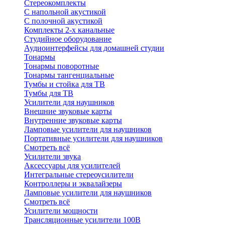
Стереокомплекты
C напольной акустикой
C полочной акустикой
Комплекты 2-х канальные
Студийное оборудование
Аудиоинтерфейсы для домашней студии
Тонармы
Тонармы поворотные
Тонармы тангенциальные
Тумбы и стойка для ТВ
Тумбы для ТВ
Усилители для наушников
Внешние звуковые карты
Внутренние звуковые карты
Ламповые усилители для наушников
Портативные усилители для наушников
Смотреть всё
Усилители звука
Аксессуары для усилителей
Интегральные стереоусилители
Контроллеры и эквалайзеры
Ламповые усилители для наушников
Смотреть всё
Усилители мощности
Трансляционные усилители 100В