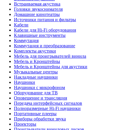
Встраиваемая акустика
Головки звукоснимателя
Домашние кинотеатры
Источники питания и фильтры
Кабели
Кабели для Hi-Fi оборудования
Клавишные инструменты
Коммутация
Коммутация и преобразование
Комплекты акустики
Мебель для проигрывателей винила
Мебель и Кронштейны
Мебель и Кронштейны для акустики
Музыкальные центры
Накладные наушники
Наушники
Наушники с микрофоном
Оборудование для ТВ
Оповещение и трансляция
Передача интерфейсных сигналов
Полноразмерные Hi-Fi наушники
Портативные плееры
Приборы обработки звука
Проекторы
Проигрыватели виниловых дисков