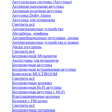
Акустические системы (Акустика)
Активная напольная акустика
Активная полочная акустика
Акустика Dolby Atmos
Акустика для телевизора
Смотреть всё
Антирезонансные устройства
Абсорберы, демферы
Антивибрационные подставки, опоры
Антирезонансные устройства и ножки
Диски под шипы
Смотреть всё
Беспроводной Мультирум
Аксессуары для мультирум
Беспроводная акустика
Беспроводная встраиваемая акустика
Комплекты MULTIROOM
Смотреть всё
Беспроводные колонки
Беспроводная Hi-Fi акустика
Беспроводная акустика с Wi-Fi
Влагозащищенные колонки
Колонки с FM радио
Смотреть всё
Беспроводные наушники