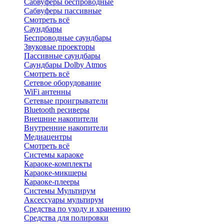
Сабвуферы беспроводные
Сабвуферы пассивные
Смотреть всё
Саундбары
Беспроводные саундбары
Звуковые проекторы
Пассивные саундбары
Саундбары Dolby Atmos
Смотреть всё
Сетевое оборудование
WiFi антенны
Сетевые проигрыватели
Bluetooth ресиверы
Внешние накопители
Внутренние накопители
Медиацентры
Смотреть всё
Системы караоке
Караоке-комплекты
Караоке-микшеры
Караоке-плееры
Системы Мультирум
Аксессуары мультирум
Средства по уходу и хранению
Средства для полировки