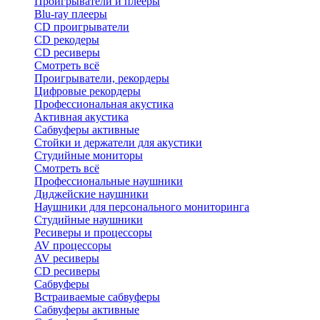
Проигрыватели и плееры
Blu-ray плееры
CD проигрыватели
CD рекодеры
CD ресиверы
Смотреть всё
Проигрыватели, рекордеры
Цифровые рекордеры
Профессиональная акустика
Активная акустика
Сабвуферы активные
Стойки и держатели для акустики
Студийные мониторы
Смотреть всё
Профессиональные наушники
Диджейские наушники
Наушники для персонального мониторинга
Студийные наушники
Ресиверы и процессоры
AV процессоры
AV ресиверы
CD ресиверы
Сабвуферы
Встраиваемые сабвуферы
Сабвуферы активные