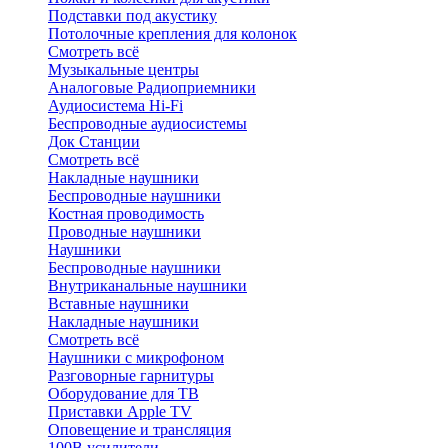
Подставки под акустику
Потолочные крепления для колонок
Смотреть всё
Музыкальные центры
Аналоговые Радиоприемники
Аудиосистема Hi-Fi
Беспроводные аудиосистемы
Док Станции
Смотреть всё
Накладные наушники
Беспроводные наушники
Костная проводимость
Проводные наушники
Наушники
Беспроводные наушники
Внутриканальные наушники
Вставные наушники
Накладные наушники
Смотреть всё
Наушники с микрофоном
Разговорные гарнитуры
Оборудование для ТВ
Приставки Apple TV
Оповещение и трансляция
100В усилители