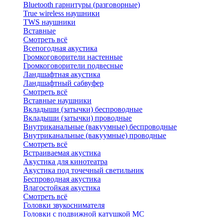
Bluetоoth гарнитуры (разговорные)
True wireless наушники
TWS наушники
Вставные
Смотреть всё
Всепогодная акустика
Громкоговорители настенные
Громкоговорители подвесные
Ландшафтная акустика
Ландшафтный сабвуфер
Смотреть всё
Вставные наушники
Вкладыши (затычки) беспроводные
Вкладыши (затычки) проводные
Внутриканальные (вакуумные) беспроводные
Внутриканальные (вакуумные) проводные
Смотреть всё
Встраиваемая акустика
Акустика для кинотеатра
Акустика под точечный светильник
Беспроводная акустика
Влагостойкая акустика
Смотреть всё
Головки звукоснимателя
Головки с подвижной катушкой MC