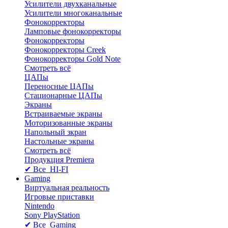
Усилители двухканальные
Усилители многоканальные
Фонокорректоры
Ламповые фонокорректоры
Фонокорректоры
Фонокорректоры Creek
Фонокорректоры Gold Note
Смотреть всё
ЦАПы
Переносные ЦАПы
Стационарные ЦАПы
Экраны
Встраиваемые экраны
Моторизованные экраны
Напольный зкран
Настольные экраны
Смотреть всё
Продукция Premiera
✔ Все HI-FI
Gaming
Виртуальная реальность
Игровые приставки
Nintendo
Sony PlayStation
✔ Все Gaming