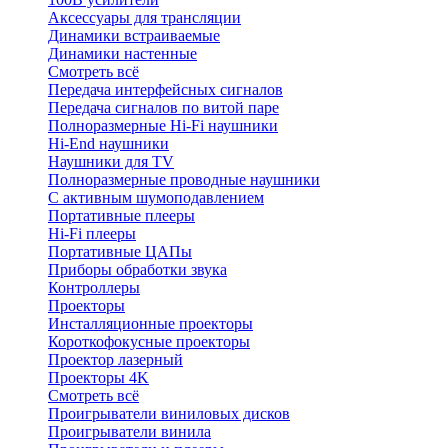
Аксессуары для трансляции
Динамики встраиваемые
Динамики настенные
Смотреть всё
Передача интерфейсных сигналов
Передача сигналов по витой паре
Полноразмерные Hi-Fi наушники
Hi-End наушники
Наушники для TV
Полноразмерные проводные наушники
С активным шумоподавлением
Портативные плееры
Hi-Fi плееры
Портативные ЦАПы
Приборы обработки звука
Контроллеры
Проекторы
Инсталляционные проекторы
Короткофокусные проекторы
Проектор лазерный
Проекторы 4K
Смотреть всё
Проигрыватели виниловых дисков
Проигрыватели винила