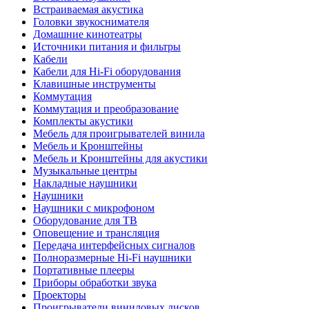
Встраиваемая акустика
Головки звукоснимателя
Домашние кинотеатры
Источники питания и фильтры
Кабели
Кабели для Hi-Fi оборудования
Клавишные инструменты
Коммутация
Коммутация и преобразование
Комплекты акустики
Мебель для проигрывателей винила
Мебель и Кронштейны
Мебель и Кронштейны для акустики
Музыкальные центры
Накладные наушники
Наушники
Наушники с микрофоном
Оборудование для ТВ
Оповещение и трансляция
Передача интерфейсных сигналов
Полноразмерные Hi-Fi наушники
Портативные плееры
Приборы обработки звука
Проекторы
Проигрыватели виниловых дисков