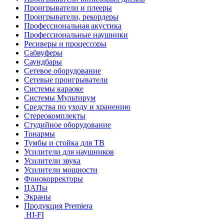
Проигрыватели и плееры
Проигрыватели, рекордеры
Профессиональная акустика
Профессиональные наушники
Ресиверы и процессоры
Сабвуферы
Саундбары
Сетевое оборудование
Сетевые проигрыватели
Системы караоке
Системы Мультирум
Средства по уходу и хранению
Стереокомплекты
Студийное оборудование
Тонармы
Тумбы и стойка для ТВ
Усилители для наушников
Усилители звука
Усилители мощности
Фонокорректоры
ЦАПы
Экраны
Продукция Premiera
HI-FI