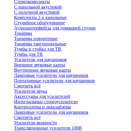
Стереокомплекты
C напольной акустикой
C полочной акустикой
Комплекты 2-х канальные
Студийное оборудование
Аудиоинтерфейсы для домашней студии
Тонармы
Тонармы поворотные
Тонармы тангенциальные
Тумбы и стойка для ТВ
Тумбы для ТВ
Усилители для наушников
Внешние звуковые карты
Внутренние звуковые карты
Ламповые усилители для наушников
Портативные усилители для наушников
Смотреть всё
Усилители звука
Аксессуары для усилителей
Интегральные стереоусилители
Контроллеры и эквалайзеры
Ламповые усилители для наушников
Смотреть всё
Усилители мощности
Трансляционные усилители 100В