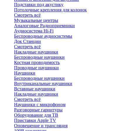
Подставки под акустику
Потолочные крепления для колонок
Смотреть всё
Музыкальные центры
Аналоговые Радиоприемники
Аудиосистема Hi-Fi
Беспроводные аудиосистемы
Док Станции
Смотреть всё
Накладные наушники
Беспроводные наушники
Костная проводимость
Проводные наушники
Наушники
Беспроводные наушники
Внутриканальные наушники
Вставные наушники
Накладные наушники
Смотреть всё
Наушники с микрофоном
Разговорные гарнитуры
Оборудование для ТВ
Приставки Apple TV
Оповещение и трансляция
100В усилители