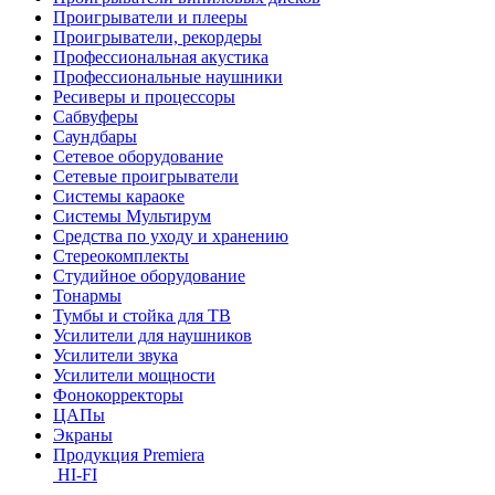
Проигрыватели и плееры
Проигрыватели, рекордеры
Профессиональная акустика
Профессиональные наушники
Ресиверы и процессоры
Сабвуферы
Саундбары
Сетевое оборудование
Сетевые проигрыватели
Системы караоке
Системы Мультирум
Средства по уходу и хранению
Стереокомплекты
Студийное оборудование
Тонармы
Тумбы и стойка для ТВ
Усилители для наушников
Усилители звука
Усилители мощности
Фонокорректоры
ЦАПы
Экраны
Продукция Premiera
HI-FI