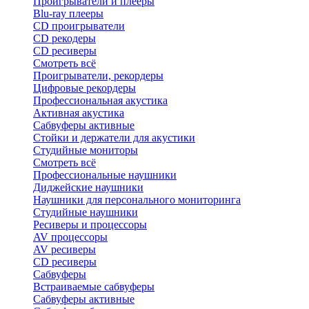
Проигрыватели и плееры
Blu-ray плееры
CD проигрыватели
CD рекодеры
CD ресиверы
Смотреть всё
Проигрыватели, рекордеры
Цифровые рекордеры
Профессиональная акустика
Активная акустика
Сабвуферы активные
Стойки и держатели для акустики
Студийные мониторы
Смотреть всё
Профессиональные наушники
Диджейские наушники
Наушники для персонального мониторинга
Студийные наушники
Ресиверы и процессоры
AV процессоры
AV ресиверы
CD ресиверы
Сабвуферы
Встраиваемые сабвуферы
Сабвуферы активные