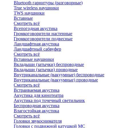
Bluetоoth гарнитуры (разговорные)
True wireless наушники
TWS наушники
Вставные
Смотреть всё
Всепогодная акустика
Громкоговорители настенные
Громкоговорители подвесные
Ландшафтная акустика
Ландшафтный сабвуфер
Смотреть всё
Вставные наушники
Вкладыши (затычки) беспроводные
Вкладыши (затычки) проводные
Внутриканальные (вакуумные) беспроводные
Внутриканальные (вакуумные) проводные
Смотреть всё
Встраиваемая акустика
Акустика для кинотеатра
Акустика под точечный светильник
Беспроводная акустика
Влагостойкая акустика
Смотреть всё
Головки звукоснимателя
Головки с подвижной катушкой MC