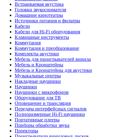
Встраиваемая акустика
Головки звукоснимателя
Домашние кинотеатры
Источники питания и фильтры
Кабели
Кабели для Hi-Fi оборудования
Клавишные инструменты
Коммутация
Коммутация и преобразование
Комплекты акустики
Мебель для проигрывателей винила
Мебель и Кронштейны
Мебель и Кронштейны для акустики
Музыкальные центры
Накладные наушники
Наушники
Наушники с микрофоном
Оборудование для ТВ
Оповещение и трансляция
Передача интерфейсных сигналов
Полноразмерные Hi-Fi наушники
Портативные плееры
Приборы обработки звука
Проекторы
Проигрыватели виниловых дисков