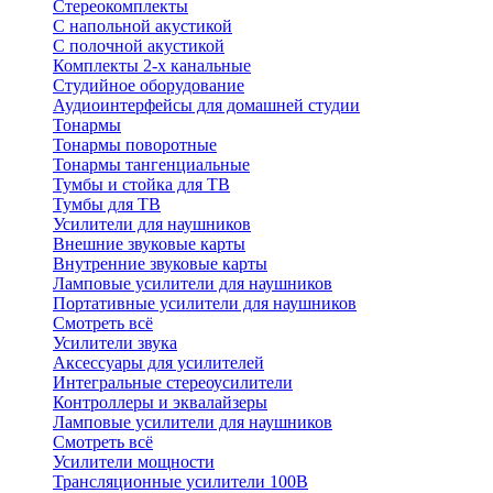
Стереокомплекты
C напольной акустикой
C полочной акустикой
Комплекты 2-х канальные
Студийное оборудование
Аудиоинтерфейсы для домашней студии
Тонармы
Тонармы поворотные
Тонармы тангенциальные
Тумбы и стойка для ТВ
Тумбы для ТВ
Усилители для наушников
Внешние звуковые карты
Внутренние звуковые карты
Ламповые усилители для наушников
Портативные усилители для наушников
Смотреть всё
Усилители звука
Аксессуары для усилителей
Интегральные стереоусилители
Контроллеры и эквалайзеры
Ламповые усилители для наушников
Смотреть всё
Усилители мощности
Трансляционные усилители 100В