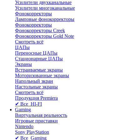
Усилители двухканальные
Усилители многоканальные
Фонокорректоры
Ламповые фонокорректоры
Фонокорректоры
Фонокорректоры Creek
Фонокорректоры Gold Note
Смотреть всё
ЦАПы
Переносные ЦАПы
Стационарные ЦАПы
Экраны
Встраиваемые экраны
Моторизованные экраны
Напольный зкран
Настольные экраны
Смотреть всё
Продукция Premiera
✔ Все HI-FI
Gaming
Виртуальная реальность
Игровые приставки
Nintendo
Sony PlayStation
✔ Все Gaming