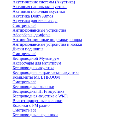
Акустические системы (Акустика)
Активная напольная акустика
Активная полочная акустика
Акустика Dolby Atmos
Акустика для телевизора
Смотреть всё
Антирезонансные устройства
Абсорберы, демферы
Антивибрационные подставки, опоры
Антирезонансные устройства и ножки
Диски под шипы
Смотреть всё
Беспроводной Мультирум
Аксессуары для мультирум
Беспроводная акустика
Беспроводная встраиваемая акустика
Комплекты MULTIROOM
Смотреть всё
Беспроводные колонки
Беспроводная Hi-Fi акустика
Беспроводная акустика с Wi-Fi
Влагозащищенные колонки
Колонки с FM радио
Смотреть всё
Беспроводные наушники