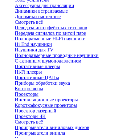
Аксессуары для трансляции
Динамики встраиваемые
Динамики настенные
Смотреть всё
Передача интерфейсных сигналов
Передача сигналов по витой паре
Полноразмерные Hi-Fi наушники
Hi-End наушники
Наушники для TV
Полноразмерные проводные наушники
С активным шумоподавлением
Портативные плееры
Hi-Fi плееры
Портативные ЦАПы
Приборы обработки звука
Контроллеры
Проекторы
Инсталляционные проекторы
Короткофокусные проекторы
Проектор лазерный
Проекторы 4K
Смотреть всё
Проигрыватели виниловых дисков
Проигрыватели винила