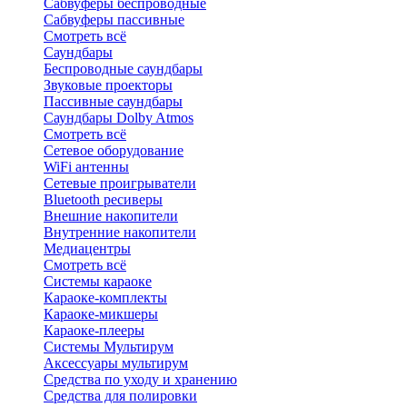
Сабвуферы беспроводные
Сабвуферы пассивные
Смотреть всё
Саундбары
Беспроводные саундбары
Звуковые проекторы
Пассивные саундбары
Саундбары Dolby Atmos
Смотреть всё
Сетевое оборудование
WiFi антенны
Сетевые проигрыватели
Bluetooth ресиверы
Внешние накопители
Внутренние накопители
Медиацентры
Смотреть всё
Системы караоке
Караоке-комплекты
Караоке-микшеры
Караоке-плееры
Системы Мультирум
Аксессуары мультирум
Средства по уходу и хранению
Средства для полировки