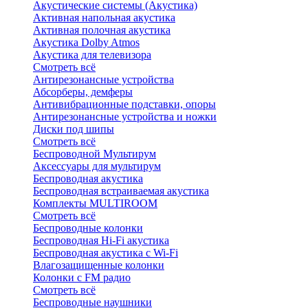
Акустические системы (Акустика)
Активная напольная акустика
Активная полочная акустика
Акустика Dolby Atmos
Акустика для телевизора
Смотреть всё
Антирезонансные устройства
Абсорберы, демферы
Антивибрационные подставки, опоры
Антирезонансные устройства и ножки
Диски под шипы
Смотреть всё
Беспроводной Мультирум
Аксессуары для мультирум
Беспроводная акустика
Беспроводная встраиваемая акустика
Комплекты MULTIROOM
Смотреть всё
Беспроводные колонки
Беспроводная Hi-Fi акустика
Беспроводная акустика с Wi-Fi
Влагозащищенные колонки
Колонки с FM радио
Смотреть всё
Беспроводные наушники