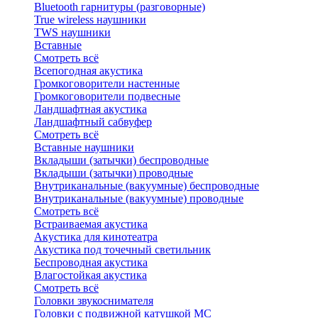
Bluetоoth гарнитуры (разговорные)
True wireless наушники
TWS наушники
Вставные
Смотреть всё
Всепогодная акустика
Громкоговорители настенные
Громкоговорители подвесные
Ландшафтная акустика
Ландшафтный сабвуфер
Смотреть всё
Вставные наушники
Вкладыши (затычки) беспроводные
Вкладыши (затычки) проводные
Внутриканальные (вакуумные) беспроводные
Внутриканальные (вакуумные) проводные
Смотреть всё
Встраиваемая акустика
Акустика для кинотеатра
Акустика под точечный светильник
Беспроводная акустика
Влагостойкая акустика
Смотреть всё
Головки звукоснимателя
Головки с подвижной катушкой MC