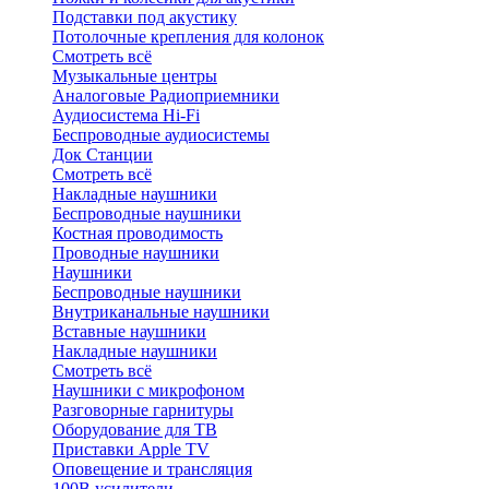
Подставки под акустику
Потолочные крепления для колонок
Смотреть всё
Музыкальные центры
Аналоговые Радиоприемники
Аудиосистема Hi-Fi
Беспроводные аудиосистемы
Док Станции
Смотреть всё
Накладные наушники
Беспроводные наушники
Костная проводимость
Проводные наушники
Наушники
Беспроводные наушники
Внутриканальные наушники
Вставные наушники
Накладные наушники
Смотреть всё
Наушники с микрофоном
Разговорные гарнитуры
Оборудование для ТВ
Приставки Apple TV
Оповещение и трансляция
100В усилители