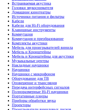
Встраиваемая акустика
Головки звукоснимателя
Домашние кинотеатры
Источники питания и фильтры
Кабели
Кабели для Hi-Fi оборудования
Клавишные инструменты
Коммутация
Коммутация и преобразование
Комплекты акустики
Мебель для проигрывателей винила
Мебель и Кронштейны
Мебель и Кронштейны для акустики
Музыкальные центры
Накладные наушники
Наушники
Наушники с микрофоном
Оборудование для ТВ
Оповещение и трансляция
Передача интерфейсных сигналов
Полноразмерные Hi-Fi наушники
Портативные плееры
Приборы обработки звука
Проекторы
Проигрыватели виниловых дисков