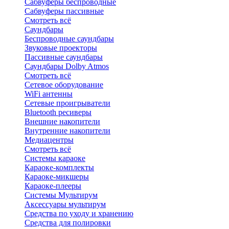
Сабвуферы беспроводные
Сабвуферы пассивные
Смотреть всё
Саундбары
Беспроводные саундбары
Звуковые проекторы
Пассивные саундбары
Саундбары Dolby Atmos
Смотреть всё
Сетевое оборудование
WiFi антенны
Сетевые проигрыватели
Bluetooth ресиверы
Внешние накопители
Внутренние накопители
Медиацентры
Смотреть всё
Системы караоке
Караоке-комплекты
Караоке-микшеры
Караоке-плееры
Системы Мультирум
Аксессуары мультирум
Средства по уходу и хранению
Средства для полировки