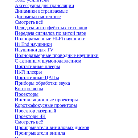
Аксессуары для трансляции
Динамики встраиваемые
Динамики настенные
Смотреть всё
Передача интерфейсных сигналов
Передача сигналов по витой паре
Полноразмерные Hi-Fi наушники
Hi-End наушники
Наушники для TV
Полноразмерные проводные наушники
С активным шумоподавлением
Портативные плееры
Hi-Fi плееры
Портативные ЦАПы
Приборы обработки звука
Контроллеры
Проекторы
Инсталляционные проекторы
Короткофокусные проекторы
Проектор лазерный
Проекторы 4K
Смотреть всё
Проигрыватели виниловых дисков
Проигрыватели винила