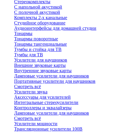
Стереокомплекты
C напольной акустикой
C полочной акустикой
Комплекты 2-х канальные
Студийное оборудование
Аудиоинтерфейсы для домашней студии
Тонармы
Тонармы поворотные
Тонармы тангенциальные
Тумбы и стойка для ТВ
Тумбы для ТВ
Усилители для наушников
Внешние звуковые карты
Внутренние звуковые карты
Ламповые усилители для наушников
Портативные усилители для наушников
Смотреть всё
Усилители звука
Аксессуары для усилителей
Интегральные стереоусилители
Контроллеры и эквалайзеры
Ламповые усилители для наушников
Смотреть всё
Усилители мощности
Трансляционные усилители 100В