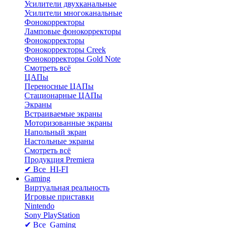
Усилители двухканальные
Усилители многоканальные
Фонокорректоры
Ламповые фонокорректоры
Фонокорректоры
Фонокорректоры Creek
Фонокорректоры Gold Note
Смотреть всё
ЦАПы
Переносные ЦАПы
Стационарные ЦАПы
Экраны
Встраиваемые экраны
Моторизованные экраны
Напольный зкран
Настольные экраны
Смотреть всё
Продукция Premiera
✔ Все HI-FI
Gaming
Виртуальная реальность
Игровые приставки
Nintendo
Sony PlayStation
✔ Все Gaming