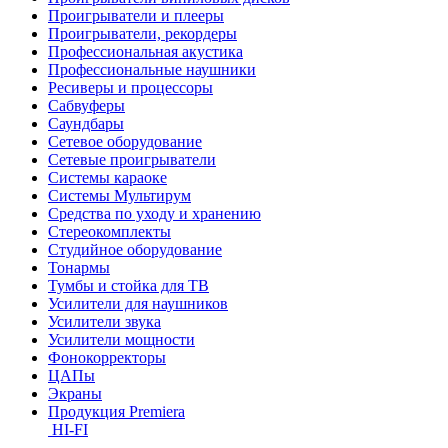
Проигрыватели и плееры
Проигрыватели, рекордеры
Профессиональная акустика
Профессиональные наушники
Ресиверы и процессоры
Сабвуферы
Саундбары
Сетевое оборудование
Сетевые проигрыватели
Системы караоке
Системы Мультирум
Средства по уходу и хранению
Стереокомплекты
Студийное оборудование
Тонармы
Тумбы и стойка для ТВ
Усилители для наушников
Усилители звука
Усилители мощности
Фонокорректоры
ЦАПы
Экраны
Продукция Premiera
HI-FI