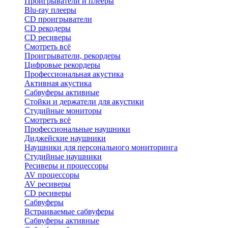
Проигрыватели и плееры
Blu-ray плееры
CD проигрыватели
CD рекодеры
CD ресиверы
Смотреть всё
Проигрыватели, рекордеры
Цифровые рекордеры
Профессиональная акустика
Активная акустика
Сабвуферы активные
Стойки и держатели для акустики
Студийные мониторы
Смотреть всё
Профессиональные наушники
Диджейские наушники
Наушники для персонального мониторинга
Студийные наушники
Ресиверы и процессоры
AV процессоры
AV ресиверы
CD ресиверы
Сабвуферы
Встраиваемые сабвуферы
Сабвуферы активные