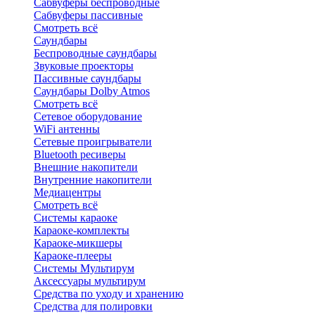
Сабвуферы беспроводные
Сабвуферы пассивные
Смотреть всё
Саундбары
Беспроводные саундбары
Звуковые проекторы
Пассивные саундбары
Саундбары Dolby Atmos
Смотреть всё
Сетевое оборудование
WiFi антенны
Сетевые проигрыватели
Bluetooth ресиверы
Внешние накопители
Внутренние накопители
Медиацентры
Смотреть всё
Системы караоке
Караоке-комплекты
Караоке-микшеры
Караоке-плееры
Системы Мультирум
Аксессуары мультирум
Средства по уходу и хранению
Средства для полировки