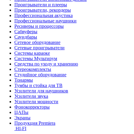
Проигрыватели и плееры
Проигрыватели, рекордеры
Профессиональная акустика
Профессиональные наушники
Ресиверы и процессоры
Сабвуферы
Саундбары
Сетевое оборудование
Сетевые проигрыватели
Системы караоке
Системы Мультирум
Средства по уходу и хранению
Стереокомплекты
Студийное оборудование
Тонармы
Тумбы и стойка для ТВ
Усилители для наушников
Усилители звука
Усилители мощности
Фонокорректоры
ЦАПы
Экраны
Продукция Premiera
HI-FI