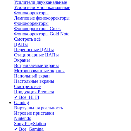
Усилители двухканальные
Усилители многоканальные
Фонокорректоры
Ламповые фонокорректоры
Фонокорректоры
Фонокорректоры Creek
Фонокорректоры Gold Note
Смотреть всё
ЦАПы
Переносные ЦАПы
Стационарные ЦАПы
Экраны
Встраиваемые экраны
Моторизованные экраны
Напольный зкран
Настольные экраны
Смотреть всё
Продукция Premiera
✔ Все HI-FI
Gaming
Виртуальная реальность
Игровые приставки
Nintendo
Sony PlayStation
✔ Все Gaming