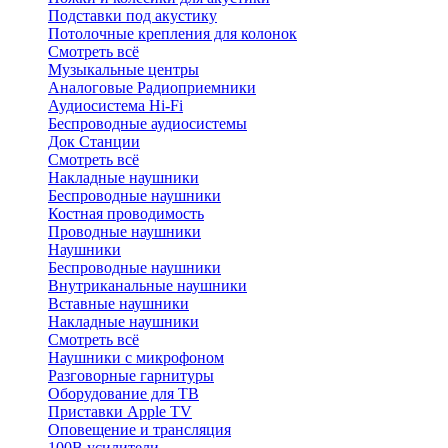
Подставки под акустику
Потолочные крепления для колонок
Смотреть всё
Музыкальные центры
Аналоговые Радиоприемники
Аудиосистема Hi-Fi
Беспроводные аудиосистемы
Док Станции
Смотреть всё
Накладные наушники
Беспроводные наушники
Костная проводимость
Проводные наушники
Наушники
Беспроводные наушники
Внутриканальные наушники
Вставные наушники
Накладные наушники
Смотреть всё
Наушники с микрофоном
Разговорные гарнитуры
Оборудование для ТВ
Приставки Apple TV
Оповещение и трансляция
100В усилители