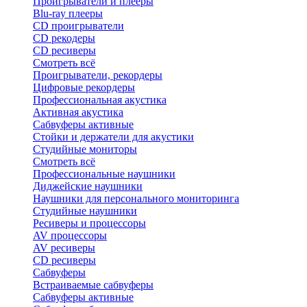
Проигрыватели и плееры
Blu-ray плееры
CD проигрыватели
CD рекодеры
CD ресиверы
Смотреть всё
Проигрыватели, рекордеры
Цифровые рекордеры
Профессиональная акустика
Активная акустика
Сабвуферы активные
Стойки и держатели для акустики
Студийные мониторы
Смотреть всё
Профессиональные наушники
Диджейские наушники
Наушники для персонального мониторинга
Студийные наушники
Ресиверы и процессоры
AV процессоры
AV ресиверы
CD ресиверы
Сабвуферы
Встраиваемые сабвуферы
Сабвуферы активные