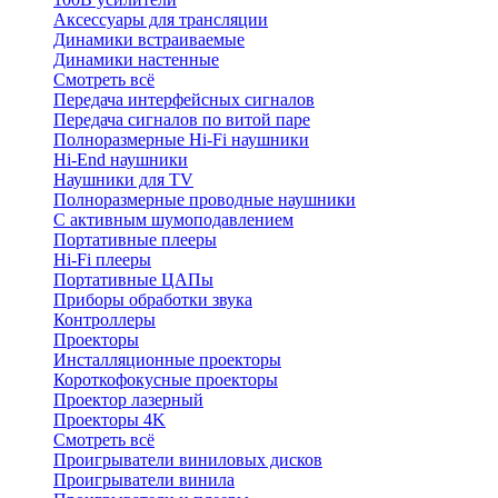
Аксессуары для трансляции
Динамики встраиваемые
Динамики настенные
Смотреть всё
Передача интерфейсных сигналов
Передача сигналов по витой паре
Полноразмерные Hi-Fi наушники
Hi-End наушники
Наушники для TV
Полноразмерные проводные наушники
С активным шумоподавлением
Портативные плееры
Hi-Fi плееры
Портативные ЦАПы
Приборы обработки звука
Контроллеры
Проекторы
Инсталляционные проекторы
Короткофокусные проекторы
Проектор лазерный
Проекторы 4K
Смотреть всё
Проигрыватели виниловых дисков
Проигрыватели винила