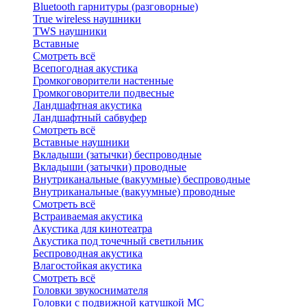
Bluetоoth гарнитуры (разговорные)
True wireless наушники
TWS наушники
Вставные
Смотреть всё
Всепогодная акустика
Громкоговорители настенные
Громкоговорители подвесные
Ландшафтная акустика
Ландшафтный сабвуфер
Смотреть всё
Вставные наушники
Вкладыши (затычки) беспроводные
Вкладыши (затычки) проводные
Внутриканальные (вакуумные) беспроводные
Внутриканальные (вакуумные) проводные
Смотреть всё
Встраиваемая акустика
Акустика для кинотеатра
Акустика под точечный светильник
Беспроводная акустика
Влагостойкая акустика
Смотреть всё
Головки звукоснимателя
Головки с подвижной катушкой MC