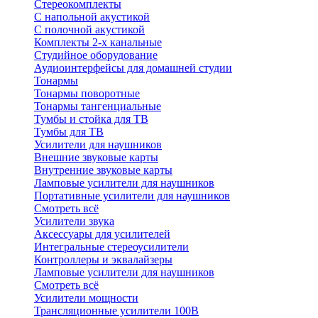
Стереокомплекты
C напольной акустикой
C полочной акустикой
Комплекты 2-х канальные
Студийное оборудование
Аудиоинтерфейсы для домашней студии
Тонармы
Тонармы поворотные
Тонармы тангенциальные
Тумбы и стойка для ТВ
Тумбы для ТВ
Усилители для наушников
Внешние звуковые карты
Внутренние звуковые карты
Ламповые усилители для наушников
Портативные усилители для наушников
Смотреть всё
Усилители звука
Аксессуары для усилителей
Интегральные стереоусилители
Контроллеры и эквалайзеры
Ламповые усилители для наушников
Смотреть всё
Усилители мощности
Трансляционные усилители 100В