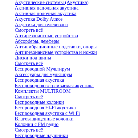
Акустические системы (Акустика)
Активная напольная акустика
Активная полочная акустика
Акустика Dolby Atmos
Акустика для телевизора
Смотреть всё
Антирезонансные устройства
Абсорберы, демферы
Антивибрационные подставки, опоры
Антирезонансные устройства и ножки
Диски под шипы
Смотреть всё
Беспроводной Мультирум
Аксессуары для мультирум
Беспроводная акустика
Беспроводная встраиваемая акустика
Комплекты MULTIROOM
Смотреть всё
Беспроводные колонки
Беспроводная Hi-Fi акустика
Беспроводная акустика с Wi-Fi
Влагозащищенные колонки
Колонки с FM радио
Смотреть всё
Беспроводные наушники