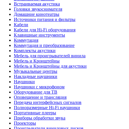
Встраиваемая акустика
Головки звукоснимателя
Домашние кинотеатры
Источники питания и фильтры
Кабели
Кабели для Hi-Fi оборудования
Клавишные инструменты
Коммутация
Коммутация и преобразование
Комплекты акустики
Мебель для проигрывателей винила
Мебель и Кронштейны
Мебель и Кронштейны для акустики
Музыкальные центры
Накладные наушники
Наушники
Наушники с микрофоном
Оборудование для ТВ
Оповещение и трансляция
Передача интерфейсных сигналов
Полноразмерные Hi-Fi наушники
Портативные плееры
Приборы обработки звука
Проекторы
Проигрыватели виниловых дисков