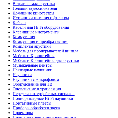
Встраиваемая акустика
Головки звукоснимателя
Домашние кинотеатры
Источники питания и фильтры
Кабели
Кабели для Hi-Fi оборудования
Клавишные инструменты
Коммутация
Коммутация и преобразование
Комплекты акустики
Мебель для проигрывателей винила
Мебель и Кронштейны
Мебель и Кронштейны для акустики
Музыкальные центры
Накладные наушники
Наушники
Наушники с микрофоном
Оборудование для ТВ
Оповещение и трансляция
Передача интерфейсных сигналов
Полноразмерные Hi-Fi наушники
Портативные плееры
Приборы обработки звука
Проекторы
Проигрыватели виниловых дисков