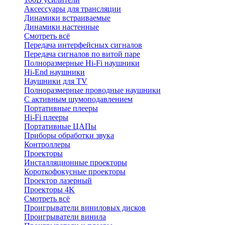
Аксессуары для трансляции
Динамики встраиваемые
Динамики настенные
Смотреть всё
Передача интерфейсных сигналов
Передача сигналов по витой паре
Полноразмерные Hi-Fi наушники
Hi-End наушники
Наушники для TV
Полноразмерные проводные наушники
С активным шумоподавлением
Портативные плееры
Hi-Fi плееры
Портативные ЦАПы
Приборы обработки звука
Контроллеры
Проекторы
Инсталляционные проекторы
Короткофокусные проекторы
Проектор лазерный
Проекторы 4K
Смотреть всё
Проигрыватели виниловых дисков
Проигрыватели винила