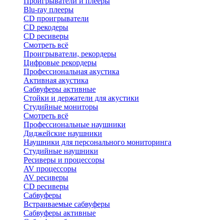
Проигрыватели и плееры
Blu-ray плееры
CD проигрыватели
CD рекодеры
CD ресиверы
Смотреть всё
Проигрыватели, рекордеры
Цифровые рекордеры
Профессиональная акустика
Активная акустика
Сабвуферы активные
Стойки и держатели для акустики
Студийные мониторы
Смотреть всё
Профессиональные наушники
Диджейские наушники
Наушники для персонального мониторинга
Студийные наушники
Ресиверы и процессоры
AV процессоры
AV ресиверы
CD ресиверы
Сабвуферы
Встраиваемые сабвуферы
Сабвуферы активные