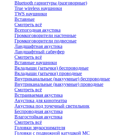
Bluetоoth гарнитуры (разговорные)
True wireless наушники
TWS наушники
Вставные
Смотреть всё
Всепогодная акустика
Громкоговорители настенные
Громкоговорители подвесные
Ландшафтная акустика
Ландшафтный сабвуфер
Смотреть всё
Вставные наушники
Вкладыши (затычки) беспроводные
Вкладыши (затычки) проводные
Внутриканальные (вакуумные) беспроводные
Внутриканальные (вакуумные) проводные
Смотреть всё
Встраиваемая акустика
Акустика для кинотеатра
Акустика под точечный светильник
Беспроводная акустика
Влагостойкая акустика
Смотреть всё
Головки звукоснимателя
Головки с подвижной катушкой MC