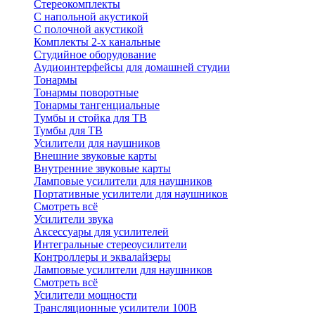
Стереокомплекты
C напольной акустикой
C полочной акустикой
Комплекты 2-х канальные
Студийное оборудование
Аудиоинтерфейсы для домашней студии
Тонармы
Тонармы поворотные
Тонармы тангенциальные
Тумбы и стойка для ТВ
Тумбы для ТВ
Усилители для наушников
Внешние звуковые карты
Внутренние звуковые карты
Ламповые усилители для наушников
Портативные усилители для наушников
Смотреть всё
Усилители звука
Аксессуары для усилителей
Интегральные стереоусилители
Контроллеры и эквалайзеры
Ламповые усилители для наушников
Смотреть всё
Усилители мощности
Трансляционные усилители 100В