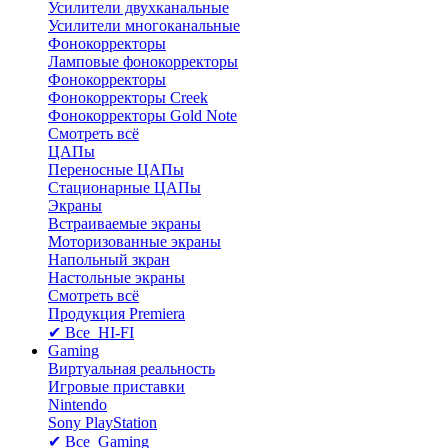
Усилители двухканальные
Усилители многоканальные
Фонокорректоры
Ламповые фонокорректоры
Фонокорректоры
Фонокорректоры Creek
Фонокорректоры Gold Note
Смотреть всё
ЦАПы
Переносные ЦАПы
Стационарные ЦАПы
Экраны
Встраиваемые экраны
Моторизованные экраны
Напольный зкран
Настольные экраны
Смотреть всё
Продукция Premiera
✔ Все HI-FI
Gaming
Виртуальная реальность
Игровые приставки
Nintendo
Sony PlayStation
✔ Все Gaming