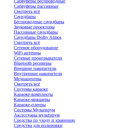
Сабвуферы беспроводные
Сабвуферы пассивные
Смотреть всё
Саундбары
Беспроводные саундбары
Звуковые проекторы
Пассивные саундбары
Саундбары Dolby Atmos
Смотреть всё
Сетевое оборудование
WiFi антенны
Сетевые проигрыватели
Bluetooth ресиверы
Внешние накопители
Внутренние накопители
Медиацентры
Смотреть всё
Системы караоке
Караоке-комплекты
Караоке-микшеры
Караоке-плееры
Системы Мультирум
Аксессуары мультирум
Средства по уходу и хранению
Средства для полировки