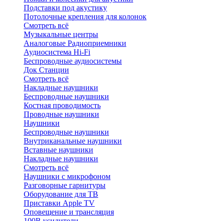
Подставки под акустику
Потолочные крепления для колонок
Смотреть всё
Музыкальные центры
Аналоговые Радиоприемники
Аудиосистема Hi-Fi
Беспроводные аудиосистемы
Док Станции
Смотреть всё
Накладные наушники
Беспроводные наушники
Костная проводимость
Проводные наушники
Наушники
Беспроводные наушники
Внутриканальные наушники
Вставные наушники
Накладные наушники
Смотреть всё
Наушники с микрофоном
Разговорные гарнитуры
Оборудование для ТВ
Приставки Apple TV
Оповещение и трансляция
100В усилители