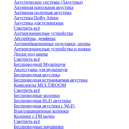
Акустические системы (Акустика)
Активная напольная акустика
Активная полочная акустика
Акустика Dolby Atmos
Акустика для телевизора
Смотреть всё
Антирезонансные устройства
Абсорберы, демферы
Антивибрационные подставки, опоры
Антирезонансные устройства и ножки
Диски под шипы
Смотреть всё
Беспроводной Мультирум
Аксессуары для мультирум
Беспроводная акустика
Беспроводная встраиваемая акустика
Комплекты MULTIROOM
Смотреть всё
Беспроводные колонки
Беспроводная Hi-Fi акустика
Беспроводная акустика с Wi-Fi
Влагозащищенные колонки
Колонки с FM радио
Смотреть всё
Беспроводные наушники