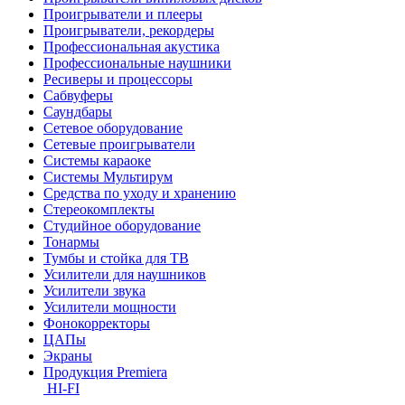
Проигрыватели и плееры
Проигрыватели, рекордеры
Профессиональная акустика
Профессиональные наушники
Ресиверы и процессоры
Сабвуферы
Саундбары
Сетевое оборудование
Сетевые проигрыватели
Системы караоке
Системы Мультирум
Средства по уходу и хранению
Стереокомплекты
Студийное оборудование
Тонармы
Тумбы и стойка для ТВ
Усилители для наушников
Усилители звука
Усилители мощности
Фонокорректоры
ЦАПы
Экраны
Продукция Premiera
HI-FI