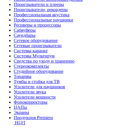
Проигрыватели и плееры
Проигрыватели, рекордеры
Профессиональная акустика
Профессиональные наушники
Ресиверы и процессоры
Сабвуферы
Саундбары
Сетевое оборудование
Сетевые проигрыватели
Системы караоке
Системы Мультирум
Средства по уходу и хранению
Стереокомплекты
Студийное оборудование
Тонармы
Тумбы и стойка для ТВ
Усилители для наушников
Усилители звука
Усилители мощности
Фонокорректоры
ЦАПы
Экраны
Продукция Premiera
HI-FI