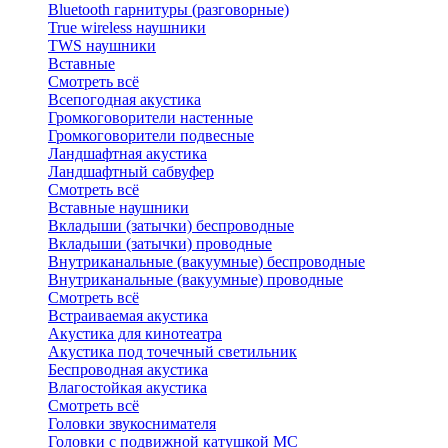
Bluetоoth гарнитуры (разговорные)
True wireless наушники
TWS наушники
Вставные
Смотреть всё
Всепогодная акустика
Громкоговорители настенные
Громкоговорители подвесные
Ландшафтная акустика
Ландшафтный сабвуфер
Смотреть всё
Вставные наушники
Вкладыши (затычки) беспроводные
Вкладыши (затычки) проводные
Внутриканальные (вакуумные) беспроводные
Внутриканальные (вакуумные) проводные
Смотреть всё
Встраиваемая акустика
Акустика для кинотеатра
Акустика под точечный светильник
Беспроводная акустика
Влагостойкая акустика
Смотреть всё
Головки звукоснимателя
Головки с подвижной катушкой MC