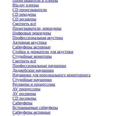
Проигрыватели и плееры
Blu-ray плееры
CD проигрыватели
CD рекодеры
CD ресиверы
Смотреть всё
Проигрыватели, рекордеры
Цифровые рекордеры
Профессиональная акустика
Активная акустика
Сабвуферы активные
Стойки и держатели для акустики
Студийные мониторы
Смотреть всё
Профессиональные наушники
Диджейские наушники
Наушники для персонального мониторинга
Студийные наушники
Ресиверы и процессоры
AV процессоры
AV ресиверы
CD ресиверы
Сабвуферы
Встраиваемые сабвуферы
Сабвуферы активные