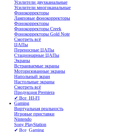
Усилители двухканальные
Усилители многоканальные
Фонокорректоры
Ламповые фонокорректоры
Фонокорректоры
Фонокорректоры Creek
Фонокорректоры Gold Note
Смотреть всё
ЦАПы
Переносные ЦАПы
Стационарные ЦАПы
Экраны
Встраиваемые экраны
Моторизованные экраны
Напольный зкран
Настольные экраны
Смотреть всё
Продукция Premiera
✔ Все HI-FI
Gaming
Виртуальная реальность
Игровые приставки
Nintendo
Sony PlayStation
✔ Все Gaming