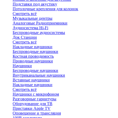
Подставки под акустику
Потолочные крепления для колонок
Смотреть всё
Музыкальные центры
Аналоговые Радиоприемники
Аудиосистема Hi-Fi
Беспроводные аудиосистемы
Док Станции
Смотреть всё
Накладные наушники
Беспроводные наушники
Костная проводимость
Проводные наушники
Наушники
Беспроводные наушники
Внутриканальные наушники
Вставные наушники
Накладные наушники
Смотреть всё
Наушники с микрофоном
Разговорные гарнитуры
Оборудование для ТВ
Приставки Apple TV
Оповещение и трансляция
100В усилители