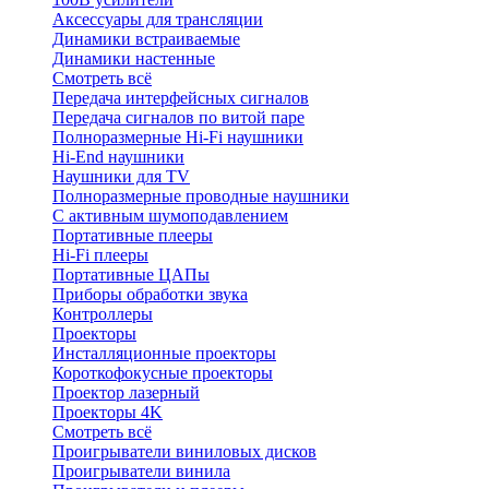
Аксессуары для трансляции
Динамики встраиваемые
Динамики настенные
Смотреть всё
Передача интерфейсных сигналов
Передача сигналов по витой паре
Полноразмерные Hi-Fi наушники
Hi-End наушники
Наушники для TV
Полноразмерные проводные наушники
С активным шумоподавлением
Портативные плееры
Hi-Fi плееры
Портативные ЦАПы
Приборы обработки звука
Контроллеры
Проекторы
Инсталляционные проекторы
Короткофокусные проекторы
Проектор лазерный
Проекторы 4K
Смотреть всё
Проигрыватели виниловых дисков
Проигрыватели винила