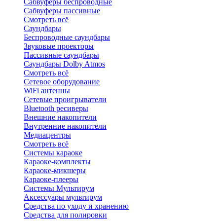
Сабвуферы беспроводные
Сабвуферы пассивные
Смотреть всё
Саундбары
Беспроводные саундбары
Звуковые проекторы
Пассивные саундбары
Саундбары Dolby Atmos
Смотреть всё
Сетевое оборудование
WiFi антенны
Сетевые проигрыватели
Bluetooth ресиверы
Внешние накопители
Внутренние накопители
Медиацентры
Смотреть всё
Системы караоке
Караоке-комплекты
Караоке-микшеры
Караоке-плееры
Системы Мультирум
Аксессуары мультирум
Средства по уходу и хранению
Средства для полировки