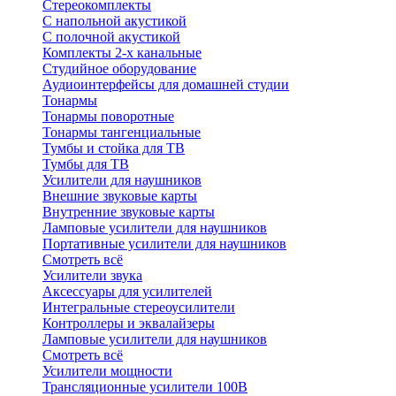
Стереокомплекты
C напольной акустикой
C полочной акустикой
Комплекты 2-х канальные
Студийное оборудование
Аудиоинтерфейсы для домашней студии
Тонармы
Тонармы поворотные
Тонармы тангенциальные
Тумбы и стойка для ТВ
Тумбы для ТВ
Усилители для наушников
Внешние звуковые карты
Внутренние звуковые карты
Ламповые усилители для наушников
Портативные усилители для наушников
Смотреть всё
Усилители звука
Аксессуары для усилителей
Интегральные стереоусилители
Контроллеры и эквалайзеры
Ламповые усилители для наушников
Смотреть всё
Усилители мощности
Трансляционные усилители 100В