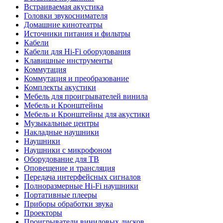
Встраиваемая акустика
Головки звукоснимателя
Домашние кинотеатры
Источники питания и фильтры
Кабели
Кабели для Hi-Fi оборудования
Клавишные инструменты
Коммутация
Коммутация и преобразование
Комплекты акустики
Мебель для проигрывателей винила
Мебель и Кронштейны
Мебель и Кронштейны для акустики
Музыкальные центры
Накладные наушники
Наушники
Наушники с микрофоном
Оборудование для ТВ
Оповещение и трансляция
Передача интерфейсных сигналов
Полноразмерные Hi-Fi наушники
Портативные плееры
Приборы обработки звука
Проекторы
Проигрыватели виниловых дисков