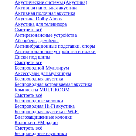
Акустические системы (Акустика)
Активная напольная акустика
Активная полочная акустика
Акустика Dolby Atmos
Акустика для телевизора
Смотреть всё
Антирезонансные устройства
Абсорберы, демферы
Антивибрационные подставки, опоры
Антирезонансные устройства и ножки
Диски под шипы
Смотреть всё
Беспроводной Мультирум
Аксессуары для мультирум
Беспроводная акустика
Беспроводная встраиваемая акустика
Комплекты MULTIROOM
Смотреть всё
Беспроводные колонки
Беспроводная Hi-Fi акустика
Беспроводная акустика с Wi-Fi
Влагозащищенные колонки
Колонки с FM радио
Смотреть всё
Беспроводные наушники