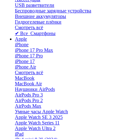
USB разветвители
Беспроводные зарядные устройства
Внешние аккумуляторы
Гидрогелевые плёнки
Смотреть всё
✔ Все Смартфоны
Apple
iPhone
iPhone 17 Pro Max
iPhone 17 Pro
iPhone 17
iPhone Air
Смотреть всё
MacBook
MacBook Air
Наушники AirPods
AirPods Pro 3
AirPods Pro 2
AirPods Max
Умные часы Apple Watch
Apple Watch SE 3 2025
Apple Watch Series 11
Apple Watch Ultra 2
iPad