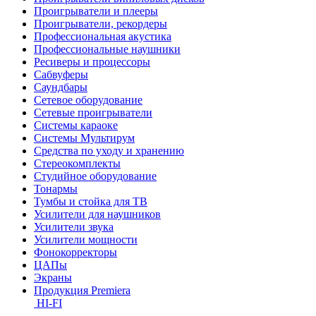
Проигрыватели и плееры
Проигрыватели, рекордеры
Профессиональная акустика
Профессиональные наушники
Ресиверы и процессоры
Сабвуферы
Саундбары
Сетевое оборудование
Сетевые проигрыватели
Системы караоке
Системы Мультирум
Средства по уходу и хранению
Стереокомплекты
Студийное оборудование
Тонармы
Тумбы и стойка для ТВ
Усилители для наушников
Усилители звука
Усилители мощности
Фонокорректоры
ЦАПы
Экраны
Продукция Premiera
HI-FI