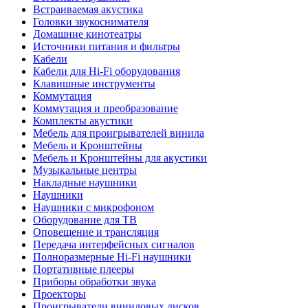
Встраиваемая акустика
Головки звукоснимателя
Домашние кинотеатры
Источники питания и фильтры
Кабели
Кабели для Hi-Fi оборудования
Клавишные инструменты
Коммутация
Коммутация и преобразование
Комплекты акустики
Мебель для проигрывателей винила
Мебель и Кронштейны
Мебель и Кронштейны для акустики
Музыкальные центры
Накладные наушники
Наушники
Наушники с микрофоном
Оборудование для ТВ
Оповещение и трансляция
Передача интерфейсных сигналов
Полноразмерные Hi-Fi наушники
Портативные плееры
Приборы обработки звука
Проекторы
Проигрыватели виниловых дисков