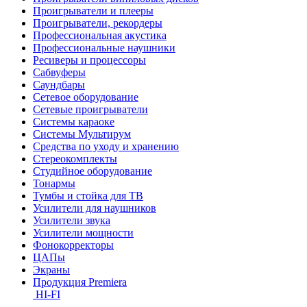
Проигрыватели и плееры
Проигрыватели, рекордеры
Профессиональная акустика
Профессиональные наушники
Ресиверы и процессоры
Сабвуферы
Саундбары
Сетевое оборудование
Сетевые проигрыватели
Системы караоке
Системы Мультирум
Средства по уходу и хранению
Стереокомплекты
Студийное оборудование
Тонармы
Тумбы и стойка для ТВ
Усилители для наушников
Усилители звука
Усилители мощности
Фонокорректоры
ЦАПы
Экраны
Продукция Premiera
HI-FI