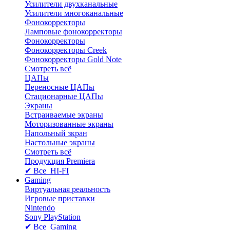
Усилители двухканальные
Усилители многоканальные
Фонокорректоры
Ламповые фонокорректоры
Фонокорректоры
Фонокорректоры Creek
Фонокорректоры Gold Note
Смотреть всё
ЦАПы
Переносные ЦАПы
Стационарные ЦАПы
Экраны
Встраиваемые экраны
Моторизованные экраны
Напольный зкран
Настольные экраны
Смотреть всё
Продукция Premiera
✔ Все HI-FI
Gaming
Виртуальная реальность
Игровые приставки
Nintendo
Sony PlayStation
✔ Все Gaming