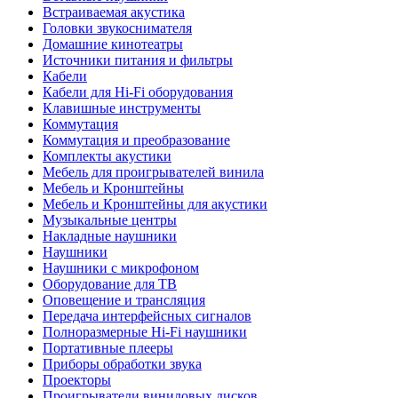
Встраиваемая акустика
Головки звукоснимателя
Домашние кинотеатры
Источники питания и фильтры
Кабели
Кабели для Hi-Fi оборудования
Клавишные инструменты
Коммутация
Коммутация и преобразование
Комплекты акустики
Мебель для проигрывателей винила
Мебель и Кронштейны
Мебель и Кронштейны для акустики
Музыкальные центры
Накладные наушники
Наушники
Наушники с микрофоном
Оборудование для ТВ
Оповещение и трансляция
Передача интерфейсных сигналов
Полноразмерные Hi-Fi наушники
Портативные плееры
Приборы обработки звука
Проекторы
Проигрыватели виниловых дисков