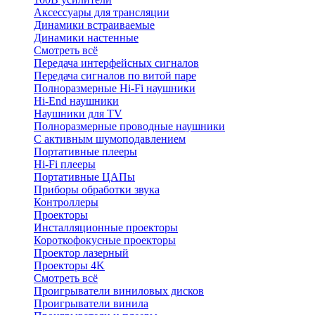
Аксессуары для трансляции
Динамики встраиваемые
Динамики настенные
Смотреть всё
Передача интерфейсных сигналов
Передача сигналов по витой паре
Полноразмерные Hi-Fi наушники
Hi-End наушники
Наушники для TV
Полноразмерные проводные наушники
С активным шумоподавлением
Портативные плееры
Hi-Fi плееры
Портативные ЦАПы
Приборы обработки звука
Контроллеры
Проекторы
Инсталляционные проекторы
Короткофокусные проекторы
Проектор лазерный
Проекторы 4K
Смотреть всё
Проигрыватели виниловых дисков
Проигрыватели винила