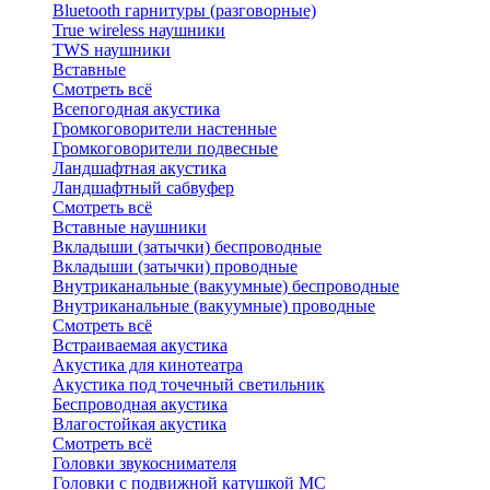
Bluetоoth гарнитуры (разговорные)
True wireless наушники
TWS наушники
Вставные
Смотреть всё
Всепогодная акустика
Громкоговорители настенные
Громкоговорители подвесные
Ландшафтная акустика
Ландшафтный сабвуфер
Смотреть всё
Вставные наушники
Вкладыши (затычки) беспроводные
Вкладыши (затычки) проводные
Внутриканальные (вакуумные) беспроводные
Внутриканальные (вакуумные) проводные
Смотреть всё
Встраиваемая акустика
Акустика для кинотеатра
Акустика под точечный светильник
Беспроводная акустика
Влагостойкая акустика
Смотреть всё
Головки звукоснимателя
Головки с подвижной катушкой MC