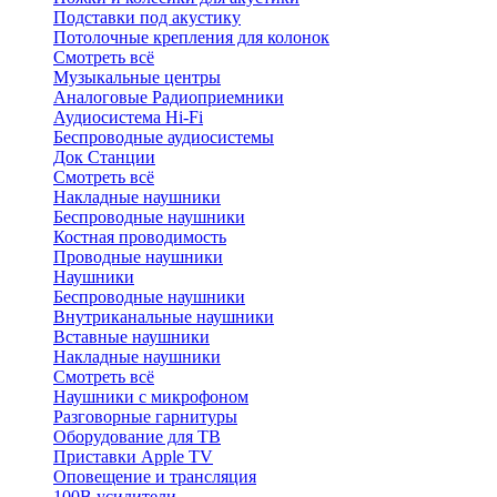
Подставки под акустику
Потолочные крепления для колонок
Смотреть всё
Музыкальные центры
Аналоговые Радиоприемники
Аудиосистема Hi-Fi
Беспроводные аудиосистемы
Док Станции
Смотреть всё
Накладные наушники
Беспроводные наушники
Костная проводимость
Проводные наушники
Наушники
Беспроводные наушники
Внутриканальные наушники
Вставные наушники
Накладные наушники
Смотреть всё
Наушники с микрофоном
Разговорные гарнитуры
Оборудование для ТВ
Приставки Apple TV
Оповещение и трансляция
100В усилители