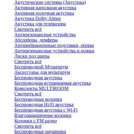
Акустические системы (Акустика)
Активная напольная акустика
Активная полочная акустика
Акустика Dolby Atmos
Акустика для телевизора
Смотреть всё
Антирезонансные устройства
Абсорберы, демферы
Антивибрационные подставки, опоры
Антирезонансные устройства и ножки
Диски под шипы
Смотреть всё
Беспроводной Мультирум
Аксессуары для мультирум
Беспроводная акустика
Беспроводная встраиваемая акустика
Комплекты MULTIROOM
Смотреть всё
Беспроводные колонки
Беспроводная Hi-Fi акустика
Беспроводная акустика с Wi-Fi
Влагозащищенные колонки
Колонки с FM радио
Смотреть всё
Беспроводные наушники