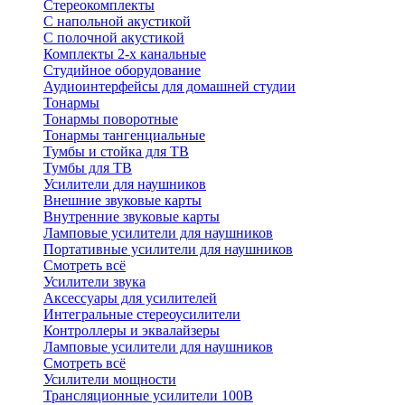
Стереокомплекты
C напольной акустикой
C полочной акустикой
Комплекты 2-х канальные
Студийное оборудование
Аудиоинтерфейсы для домашней студии
Тонармы
Тонармы поворотные
Тонармы тангенциальные
Тумбы и стойка для ТВ
Тумбы для ТВ
Усилители для наушников
Внешние звуковые карты
Внутренние звуковые карты
Ламповые усилители для наушников
Портативные усилители для наушников
Смотреть всё
Усилители звука
Аксессуары для усилителей
Интегральные стереоусилители
Контроллеры и эквалайзеры
Ламповые усилители для наушников
Смотреть всё
Усилители мощности
Трансляционные усилители 100В