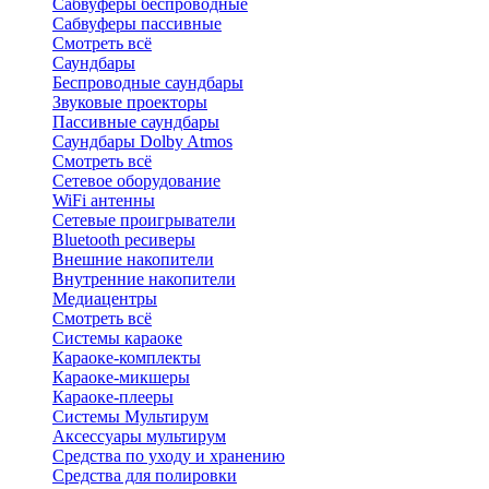
Сабвуферы беспроводные
Сабвуферы пассивные
Смотреть всё
Саундбары
Беспроводные саундбары
Звуковые проекторы
Пассивные саундбары
Саундбары Dolby Atmos
Смотреть всё
Сетевое оборудование
WiFi антенны
Сетевые проигрыватели
Bluetooth ресиверы
Внешние накопители
Внутренние накопители
Медиацентры
Смотреть всё
Системы караоке
Караоке-комплекты
Караоке-микшеры
Караоке-плееры
Системы Мультирум
Аксессуары мультирум
Средства по уходу и хранению
Средства для полировки