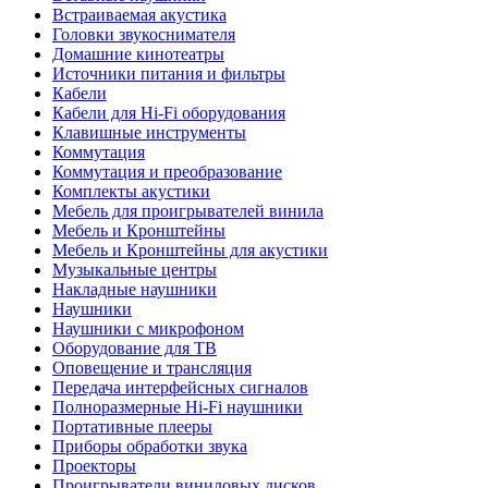
Встраиваемая акустика
Головки звукоснимателя
Домашние кинотеатры
Источники питания и фильтры
Кабели
Кабели для Hi-Fi оборудования
Клавишные инструменты
Коммутация
Коммутация и преобразование
Комплекты акустики
Мебель для проигрывателей винила
Мебель и Кронштейны
Мебель и Кронштейны для акустики
Музыкальные центры
Накладные наушники
Наушники
Наушники с микрофоном
Оборудование для ТВ
Оповещение и трансляция
Передача интерфейсных сигналов
Полноразмерные Hi-Fi наушники
Портативные плееры
Приборы обработки звука
Проекторы
Проигрыватели виниловых дисков