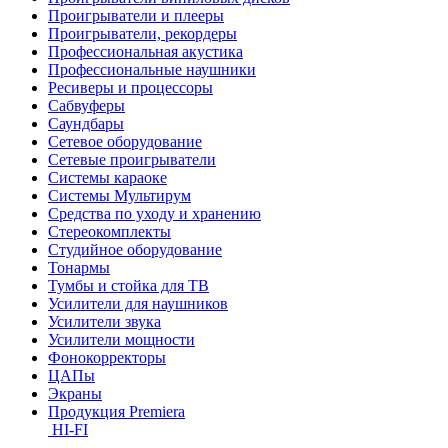
Проигрыватели и плееры
Проигрыватели, рекордеры
Профессиональная акустика
Профессиональные наушники
Ресиверы и процессоры
Сабвуферы
Саундбары
Сетевое оборудование
Сетевые проигрыватели
Системы караоке
Системы Мультирум
Средства по уходу и хранению
Стереокомплекты
Студийное оборудование
Тонармы
Тумбы и стойка для ТВ
Усилители для наушников
Усилители звука
Усилители мощности
Фонокорректоры
ЦАПы
Экраны
Продукция Premiera
HI-FI