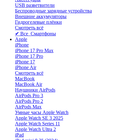
USB разветвители
Беспроводные зарядные устройства
Внешние аккумуляторы
Гидрогелевые плёнки
Смотреть всё
✔ Все Смартфоны
Apple
iPhone
iPhone 17 Pro Max
iPhone 17 Pro
iPhone 17
iPhone Air
Смотреть всё
MacBook
MacBook Air
Наушники AirPods
AirPods Pro 3
AirPods Pro 2
AirPods Max
Умные часы Apple Watch
Apple Watch SE 3 2025
Apple Watch Series 11
Apple Watch Ultra 2
iPad